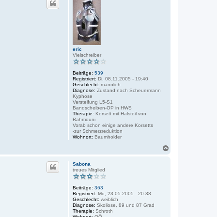
h
o
b
e
n
eric
Vielschreiber
Beiträge:
539
Registriert:
Di, 08.11.2005 - 19:40
Geschlecht:
männlich
Diagnose:
Zustand nach Scheuermann
Kyphose
Versteifung L5-S1
Bandscheiben-OP in HWS
Therapie:
Korsett mit Halsteil von
Rahmouni
Vorab schon einige andere Korsetts
-zur Schmerzreduktion
Wohnort:
Baumholder
N
a
c
Sabona
h
treues Mitglied
o
b
Beiträge:
363
e
Registriert:
Mo, 23.05.2005 - 20:38
n
Geschlecht:
weiblich
Diagnose:
Skoliose, 89 und 87 Grad
Therapie:
Schroth
Wohnort:
OÖ.