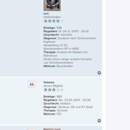
eric
Vielschreiber
Beiträge:
539
Registriert:
Di, 08.11.2005 - 19:40
Geschlecht:
männlich
Diagnose:
Zustand nach Scheuermann
Kyphose
Versteifung L5-S1
Bandscheiben-OP in HWS
Therapie:
Korsett mit Halsteil von
Rahmouni
Vorab schon einige andere Korsetts
-zur Schmerzreduktion
Wohnort:
Baumholder
N
a
c
Sabona
h
treues Mitglied
o
b
Beiträge:
363
e
Registriert:
Mo, 23.05.2005 - 20:38
n
Geschlecht:
weiblich
Diagnose:
Skoliose, 89 und 87 Grad
Therapie:
Schroth
Wohnort:
OÖ.
N
a
c