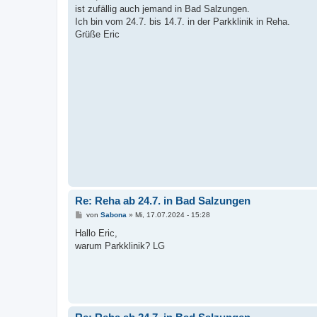
t
ist zufällig auch jemand in Bad Salzungen.
r
a
Ich bin vom 24.7. bis 14.7. in der Parkklinik in Reha.
g
Grüße Eric
Re: Reha ab 24.7. in Bad Salzungen
B
von
Sabona
»
Mi, 17.07.2024 - 15:28
e
i
Hallo Eric,
t
warum Parkklinik? LG
r
a
g