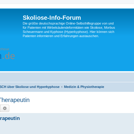
Skoliose-Info-Forum
Die größte deutschsprachige Online-Selbsthilfegruppe von und
für Patienten mit Wirbelsäulendeformitäten wie Skoliose, Morbus
Scheuermann und Kyphose (Hyperkyphose). Hier können sich
Patienten informieren und Erfahrungen austauschen.
H über Skoliose und Hyperkyphose
Medizin & Physiotherapie
Therapeutin
Suche
Erweiterte Suche
rapeutin