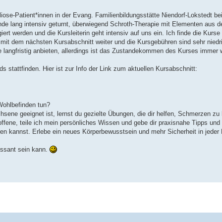
liose-Patient*innen in der Evang. Familienbildungsstätte Niendorf-Lokstedt bei
unde lang intensiv geturnt, überwiegend Schroth-Therapie mit Elementen aus d
iert werden und die Kursleiterin geht intensiv auf uns ein. Ich finde die Kurs
r mit dem nächsten Kursabschnitt weiter und die Kursgebühren sind sehr niedr
 langfristig anbieten, allerdings ist das Zustandekommen des Kurses immer 
stattfinden. Hier ist zur Info der Link zum aktuellen Kursabschnitt:
Wohlbefinden tun?
sene geeignet ist, lernst du gezielte Übungen, die dir helfen, Schmerzen zu 
offene, teile ich mein persönliches Wissen und gebe dir praxisnahe Tipps und
ieren kannst. Erlebe ein neues Körperbewusstsein und mehr Sicherheit in jede
ressant sein kann.