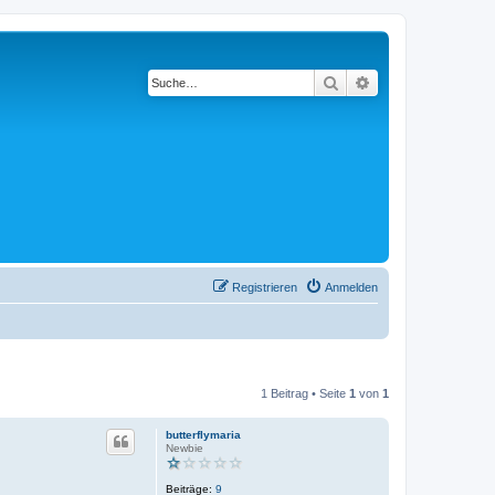
Suche
Erweiterte Suche
Registrieren
Anmelden
1 Beitrag • Seite
1
von
1
butterflymaria
Newbie
Beiträge:
9