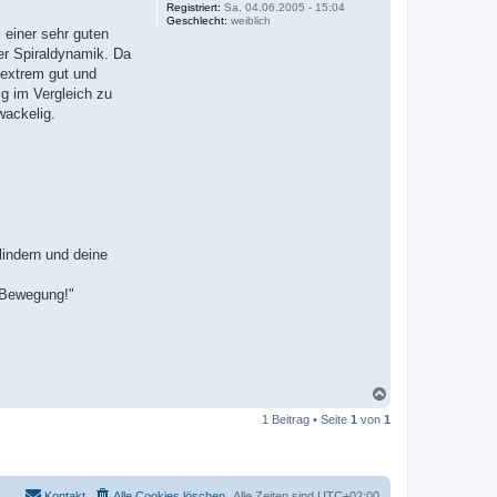
Registriert:
Sa, 04.06.2005 - 15:04
Geschlecht:
weiblich
 einer sehr guten
er Spiraldynamik. Da
e extrem gut und
ig im Vergleich zu
wackelig.
lindern und deine
r Bewegung!"
N
a
1 Beitrag • Seite
1
von
1
c
h
o
b
e
Kontakt
Alle Cookies löschen
Alle Zeiten sind
UTC+02:00