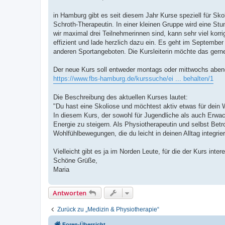
t
r
a
in Hamburg gibt es seit diesem Jahr Kurse speziell für Sko
g
Schroth-Therapeutin. In einer kleinen Gruppe wird eine St
wir maximal drei Teilnehmerinnen sind, kann sehr viel korrig
effizient und lade herzlich dazu ein. Es geht im Septembe
anderen Sportangeboten. Die Kursleiterin möchte das gerne
Der neue Kurs soll entweder montags oder mittwochs abends 
https://www.fbs-hamburg.de/kurssuche/ei ... behalten/1
Die Beschreibung des aktuellen Kurses lautet:
"Du hast eine Skoliose und möchtest aktiv etwas für dein 
In diesem Kurs, der sowohl für Jugendliche als auch Erwach
Energie zu steigern. Als Physiotherapeutin und selbst Betr
Wohlfühlbewegungen, die du leicht in deinen Alltag integr
Vielleicht gibt es ja im Norden Leute, für die der Kurs inte
Schöne Grüße,
Maria
Antworten
Zurück zu „Medizin & Physiotherapie“
Foren-Übersicht