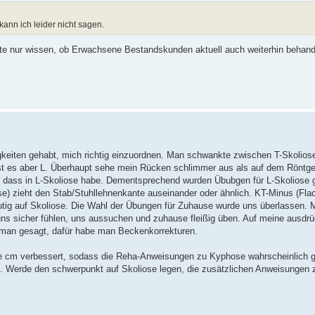
ann ich leider nicht sagen.
ollte nur wissen, ob Erwachsene Bestandskunden aktuell auch weiterhin behand
keiten gehabt, mich richtig einzuordnen. Man schwankte zwischen T-Skoliose
st es aber L. Überhaupt sehe mein Rücken schlimmer aus als auf dem Röntge
kt, dass in L-Skoliose habe. Dementsprechend wurden Übubgen für L-Skoliose
) zieht den Stab/Stuhllehnenkante auseinander oder ähnlich. KT-Minus (Fla
ig auf Skoliose. Die Wahl der Übungen für Zuhause wurde uns überlassen. M
 uns sicher fühlen, uns aussuchen und zuhause fleißig üben. Auf meine ausdr
t man gesagt, dafür habe man Beckenkorrekturen.
ge cm verbessert, sodass die Reha-Anweisungen zu Kyphose wahrscheinlich g
gut. Werde den schwerpunkt auf Skoliose legen, die zusätzlichen Anweisungen