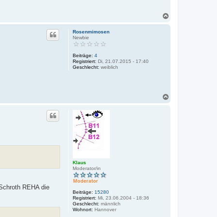
N
a
c
Rosenmimosen
h
Newbie
o
b
Beiträge:
4
e
Registriert:
Di, 21.07.2015 - 17:40
n
Geschlecht:
weiblich
N
a
c
h
o
b
e
n
Klaus
Moderator/in
r Schroth REHA die
Beiträge:
15280
Registriert:
Mi, 23.06.2004 - 18:36
Geschlecht:
männlich
Wohnort:
Hannover