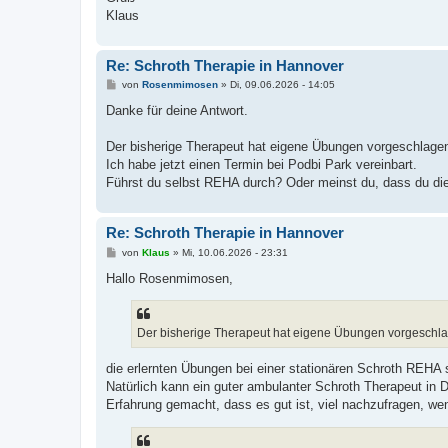
Klaus
Re: Schroth Therapie in Hannover
B
von
Rosenmimosen
»
Di, 09.06.2026 - 14:05
e
i
Danke für deine Antwort.
t
r
a
Der bisherige Therapeut hat eigene Übungen vorgeschlage
g
Ich habe jetzt einen Termin bei Podbi Park vereinbart.
Führst du selbst REHA durch? Oder meinst du, dass du 
Re: Schroth Therapie in Hannover
B
von
Klaus
»
Mi, 10.06.2026 - 23:31
e
i
Hallo Rosenmimosen,
t
r
a
g
Der bisherige Therapeut hat eigene Übungen vorgeschl
die erlernten Übungen bei einer stationären Schroth REHA s
Natürlich kann ein guter ambulanter Schroth Therapeut in 
Erfahrung gemacht, dass es gut ist, viel nachzufragen, wen