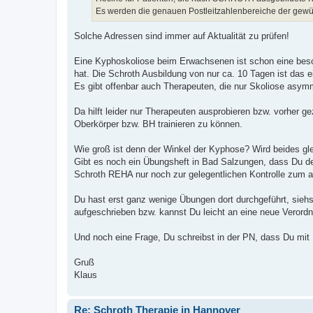
Es werden die genauen Postleitzahlenbereiche der gew
Solche Adressen sind immer auf Aktualität zu prüfen!
Eine Kyphoskoliose beim Erwachsenen ist schon eine beso
hat. Die Schroth Ausbildung von nur ca. 10 Tagen ist das e
Es gibt offenbar auch Therapeuten, die nur Skoliose asym
Da hilft leider nur Therapeuten ausprobieren bzw. vorher g
Oberkörper bzw. BH trainieren zu können.
Wie groß ist denn der Winkel der Kyphose? Wird beides gl
Gibt es noch ein Übungsheft in Bad Salzungen, dass Du dem
Schroth REHA nur noch zur gelegentlichen Kontrolle zum 
Du hast erst ganz wenige Übungen dort durchgeführt, siehs
aufgeschrieben bzw. kannst Du leicht an eine neue Vero
Und noch eine Frage, Du schreibst in der PN, dass Du mit
Gruß
Klaus
Re: Schroth Therapie in Hannover