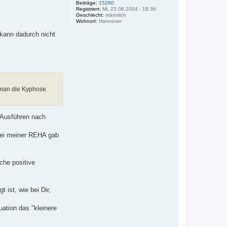
Beiträge:
15280
Registriert:
Mi, 23.06.2004 - 18:36
Geschlecht:
männlich
Wohnort:
Hannover
kann dadurch nicht
 man die Kyphose
e Ausführen nach
Bei meiner REHA gab
che positive
ist, wie bei Dir,
ation das "kleinere