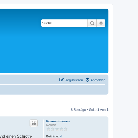
Suche
Erweiterte Suche
Registrieren
Anmelden
8 Beiträge • Seite
1
von
1
Rosenmimosen
Newbie
nd einen Schroth-
Beiträge:
4