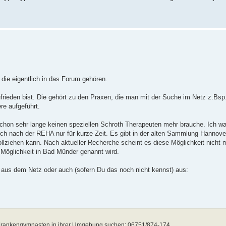
die eigentlich in das Forum gehören.
frieden bist. Die gehört zu den Praxen, die man mit der Suche im Netz z.Bsp.
re aufgeführt.
 schon sehr lange keinen speziellen Schroth Therapeuten mehr brauche. Ich w
 nach der REHA nur für kurze Zeit. Es gibt in der alten Sammlung Hannover
llziehen kann. Nach aktueller Recherche scheint es diese Möglichkeit nicht
 Möglichkeit in Bad Münder genannt wird.
n aus dem Netz oder auch (sofern Du das noch nicht kennst) aus:
 Krankengymnasten in ihrer Umgebung suchen: 06751/874-174