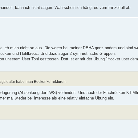
ndelt, kann ich nicht sagen. Wahrscheinlich hängt es vom Einzelfall ab.
 ich mich nicht so aus. Die waren bei meiner REHA ganz anders und sind wo
rücken und Hohlkreuz. Und dazu sogar 2 symmetrische Gruppen.
 von unserem User Toni gestossen. Dort ist er mit der Übung "Hocker über de
sagt, dafür habe man Beckenkorrekturen.
erlagerung (Absenkung der LWS) verhindert. Und auch der Flachrücken KT-MI
er mal wieder bei Interesse als eine relativ einfache Übung ein.