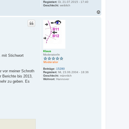
Registriert:
Di, 21.07.2015 - 17:40
Geschlecht:
weiblich
N
a
c
h
o
b
e
n
Klaus
Moderator/in
 mit Stichwort
Beiträge:
15280
ar vor meiner Schroth
Registriert:
Mi, 23.06.2004 - 18:36
 Berichte bis 2013,
Geschlecht:
männlich
Wohnort:
Hannover
 mehr zu geben. Es