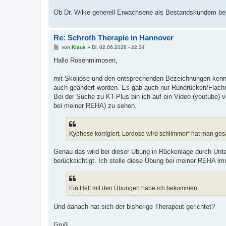
Ob Dr. Wilke generell Erwachsene als Bestandskundem beha
Re: Schroth Therapie in Hannover
B
von
Klaus
»
Di, 02.06.2026 - 22:34
e
i
Hallo Rosenmimosen,
t
r
a
mit Skoliose und den entsprechenden Bezeichnungen kenne
g
auch geändert worden. Es gab auch nur Rundrücken/Flach
Bei der Suche zu KT-Plus bin ich auf ein Video (youtube)
bei meiner REHA) zu sehen.
Kyphose korrigiert, Lordose wird schlimmer“ hat man ge
Genau das wird bei dieser Übung in Rückenlage durch Unt
berücksichtigt. Ich stelle diese Übung bei meiner REHA imm
Ein Heft mit den Übungen habe ich bekommen.
Und danach hat sich der bisherige Therapeut gerichtet?
Gruß