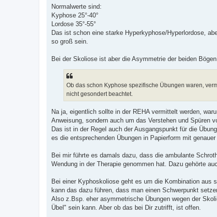
Normalwerte sind:
Kyphose 25°-40°
Lordose 35°-55°
Das ist schon eine starke Hyperkyphose/Hyperlordose, ab
so groß sein.
Bei der Skoliose ist aber die Asymmetrie der beiden Bögen a
Ob das schon Kyphose spezifische Übungen waren, vermag
nicht gesondert beachtet.
Na ja, eigentlich sollte in der REHA vermittelt werden, w
Anweisung, sondern auch um das Verstehen und Spüren von
Das ist in der Regel auch der Ausgangspunkt für die Übu
es die entsprechenden Übungen in Papierform mit genauer 
Bei mir führte es damals dazu, dass die ambulante Schro
Wendung in der Therapie genommen hat. Dazu gehörte auch
Bei einer Kyphoskoliose geht es um die Kombination aus 
kann das dazu führen, dass man einen Schwerpunkt setzen
Also z.Bsp. eher asymmetrische Übungen wegen der Skolio
Übel" sein kann. Aber ob das bei Dir zutrifft, ist offen.