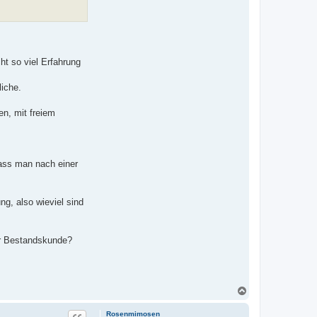
t so viel Erfahrung
iche.
en, mit freiem
dass man nach einer
g, also wieviel sind
er Bestandskunde?
N
a
c
Rosenmimosen