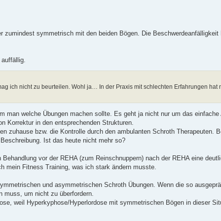
er zumindest symmetrisch mit den beiden Bögen. Die Beschwerdeanfälligkeit 
uffällig.
 ich nicht zu beurteilen. Wohl ja… In der Praxis mit schlechten Erfahrungen hat
arum man welche Übungen machen sollte. Es geht ja nicht nur um das einfach
 Korrektur in den entsprechenden Strukturen.
ngen zuhause bzw. die Kontrolle durch den ambulanten Schroth Therapeuten. 
Beschreibung. Ist das heute nicht mehr so?
th Behandlung vor der REHA (zum Reinschnuppern) nach der REHA eine deutli
 mein Fitness Training, was ich stark ändern musste.
symmetrischen und asymmetrischen Schroth Übungen. Wenn die so ausgeprägt 
 muss, um nicht zu überfordern.
se, weil Hyperkyphose/Hyperlordose mit symmetrischen Bögen in dieser Situ