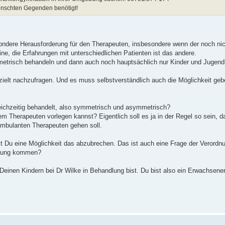
ünschten Gegenden benötigt!
ndere Herausforderung für den Therapeuten, insbesondere wenn der noch nich
ine, die Erfahrungen mit unterschiedlichen Patienten ist das andere.
metrisch behandeln und dann auch noch hauptsächlich nur Kinder und Jugendl
ezielt nachzufragen. Und es muss selbstverständlich auch die Möglichkeit geb
eichzeitig behandelt, also symmetrisch und asymmetrisch?
 Therapeuten vorlegen kannst? Eigentlich soll es ja in der Regel so sein, 
ambulanten Therapeuten gehen soll.
t Du eine Möglichkeit das abzubrechen. Das ist auch eine Frage der Verordnun
rdnung kommen?
 Deinen Kindern bei Dr Wilke in Behandlung bist. Du bist also ein Erwachsen