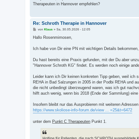
t
Therapeuten in Hannover empfehlen?
r
a
g
Re: Schroth Therapie in Hannover
B
von
Klaus
»
Sa, 30.05.2026 - 12:05
e
i
Hallo Rosenmimosen,
t
r
a
Ich habe von Dir eine PN mit wichtigen Details bekommen, 
g
Du hast bereits eine Praxis gefunden, mit der Du aber unzu
"Hannover Schroth KG" findet. Es werden noch einige ande
Leider kann ich Dir keinen konkreten Tipp geben, weil ich
REHA in Bad Salzungen in 2005 in der Podbi REHA und auch
die nicht unbedingt überzeugend waren, was ich gut nachvo
hilft auch wenig, wenn bis 2018 (Ende der Sammlung) eine
Insofern bleibt nur das Ausprobieren mit weiteren Adresse
https://www.skoliose-info-forum.de/view ... =25&t=6472
unter dem
Punkt C Therapeuten
Punkt 1.
Hotline für Patienten, die nach SCHROTH ausgebildete