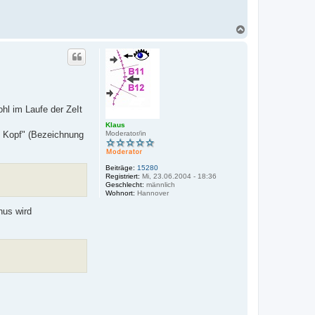
N
a
c
h
o
b
e
n
hl im Laufe der ZeIt
Klaus
Moderator/in
m Kopf" (Bezeichnung
Beiträge:
15280
Registriert:
Mi, 23.06.2004 - 18:36
Geschlecht:
männlich
Wohnort:
Hannover
nus wird