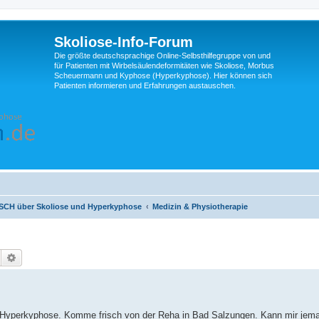
Skoliose-Info-Forum
Die größte deutschsprachige Online-Selbsthilfegruppe von und
für Patienten mit Wirbelsäulendeformitäten wie Skoliose, Morbus
Scheuermann und Kyphose (Hyperkyphose). Hier können sich
Patienten informieren und Erfahrungen austauschen.
H über Skoliose und Hyperkyphose
Medizin & Physiotherapie
Suche
Erweiterte Suche
e Hyperkyphose. Komme frisch von der Reha in Bad Salzungen. Kann mir jema