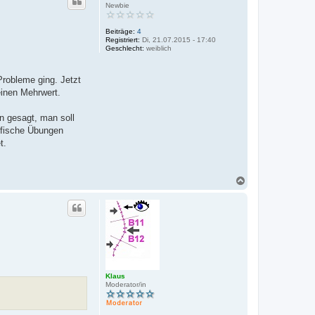
h
Newbie
o
b
Beiträge:
4
e
Registriert:
Di, 21.07.2015 - 17:40
n
Geschlecht:
weiblich
Probleme ging. Jetzt
einen Mehrwert.
n gesagt, man soll
ifische Übungen
t.
N
a
c
h
o
b
e
n
Klaus
Moderator/in