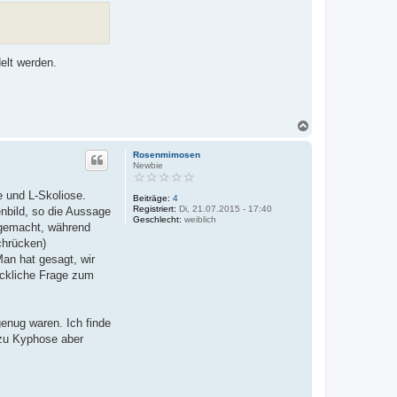
elt werden.
N
a
c
Rosenmimosen
h
Newbie
o
b
 und L-Skoliose.
Beiträge:
4
e
Registriert:
Di, 21.07.2015 - 17:40
nbild, so die Aussage
n
Geschlecht:
weiblich
 gemacht, während
chrücken)
an hat gesagt, wir
ückliche Frage zum
enug waren. Ich finde
 zu Kyphose aber