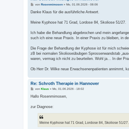
B
von
Rosenmimosen
»
Mo, 01.06.2026 - 08:06
e
i
Danke Klaus für die ausführliche Antwort.
t
r
a
Meine Kyphose hat 71 Grad, Lordose 84, Skoliose 51/27.
g
Ich habe die Behandlung abgebrochen und mein angefangenes
such ich eine neue Praxis. In einer Praxis zu bleiben, in 
Die Frage der Behandlung der Kyphose ist für mich schwier
zB bei normalen Skolioseübubgen Sprossenwandstab „aus
waren, vermag ich nicht zu beurteilen. Wohl ja… In der Pr
Ob Herr Dr. Wilke neue Erwachsenenpatienten annimmt, kan
Re: Schroth Therapie in Hannover
B
von
Klaus
»
Mo, 01.06.2026 - 18:02
e
i
Hallo Rosenmimosen,
t
r
a
zur Diagnose:
g
Meine Kyphose hat 71 Grad, Lordose 84, Skoliose 51/27.