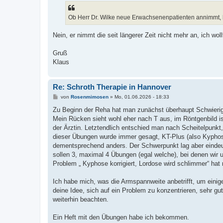
Ob Herr Dr. Wilke neue Erwachsenenpatienten annimmt, k
Nein, er nimmt die seit längerer Zeit nicht mehr an, ich w
Gruß
Klaus
Re: Schroth Therapie in Hannover
B
von
Rosenmimosen
»
Mo, 01.06.2026 - 18:33
e
i
Zu Beginn der Reha hat man zunächst überhaupt Schwierig
t
Mein Rücken sieht wohl eher nach T aus, im Röntgenbild i
r
a
der Ärztin. Letztendlich entschied man nach Scheitelpun
g
dieser Übungen wurde immer gesagt, KT-Plus (also Kyphose
dementsprechend anders. Der Schwerpunkt lag aber eindeut
sollen 3, maximal 4 Übungen (egal welche), bei denen wir
Problem „ Kyphose korrigiert, Lordose wird schlimmer“ ha
Ich habe mich, was die Armspannweite anbetrifft, um eini
deine Idee, sich auf ein Problem zu konzentrieren, sehr 
weiterhin beachten.
Ein Heft mit den Übungen habe ich bekommen.