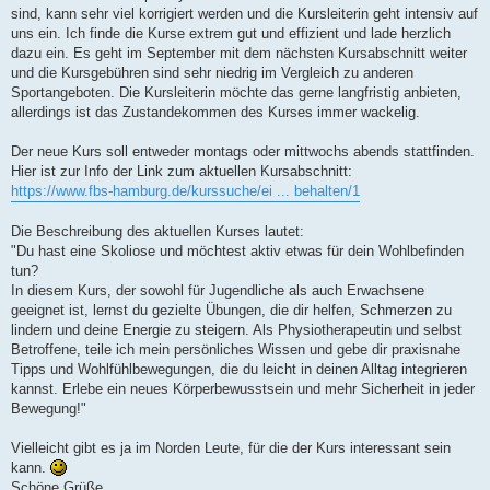
sind, kann sehr viel korrigiert werden und die Kursleiterin geht intensiv auf
uns ein. Ich finde die Kurse extrem gut und effizient und lade herzlich
dazu ein. Es geht im September mit dem nächsten Kursabschnitt weiter
und die Kursgebühren sind sehr niedrig im Vergleich zu anderen
Sportangeboten. Die Kursleiterin möchte das gerne langfristig anbieten,
allerdings ist das Zustandekommen des Kurses immer wackelig.
Der neue Kurs soll entweder montags oder mittwochs abends stattfinden.
Hier ist zur Info der Link zum aktuellen Kursabschnitt:
https://www.fbs-hamburg.de/kurssuche/ei ... behalten/1
Die Beschreibung des aktuellen Kurses lautet:
"Du hast eine Skoliose und möchtest aktiv etwas für dein Wohlbefinden
tun?
In diesem Kurs, der sowohl für Jugendliche als auch Erwachsene
geeignet ist, lernst du gezielte Übungen, die dir helfen, Schmerzen zu
lindern und deine Energie zu steigern. Als Physiotherapeutin und selbst
Betroffene, teile ich mein persönliches Wissen und gebe dir praxisnahe
Tipps und Wohlfühlbewegungen, die du leicht in deinen Alltag integrieren
kannst. Erlebe ein neues Körperbewusstsein und mehr Sicherheit in jeder
Bewegung!"
Vielleicht gibt es ja im Norden Leute, für die der Kurs interessant sein
kann.
Schöne Grüße,