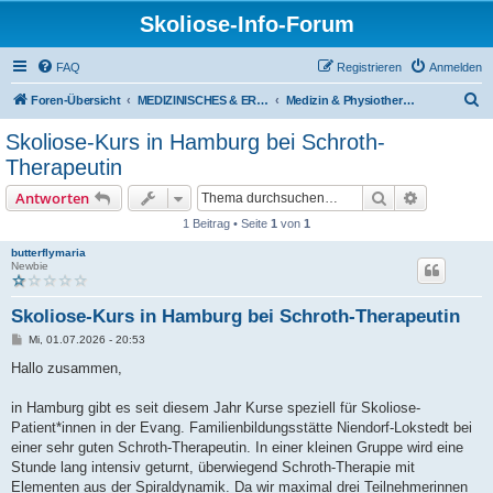
Skoliose-Info-Forum
FAQ
Registrieren
Anmelden
S
Foren-Übersicht
MEDIZINISCHES & ERFAHRUNGSAUSTAUSCH über Skoliose und Hyperkyphose
Medizin & Physiotherapie
u
Skoliose-Kurs in Hamburg bei Schroth-
c
Therapeutin
h
Suche
Erweiterte
Antworten
e
1 Beitrag • Seite
1
von
1
butterflymaria
Newbie
Skoliose-Kurs in Hamburg bei Schroth-Therapeutin
B
Mi, 01.07.2026 - 20:53
e
i
Hallo zusammen,
t
r
a
in Hamburg gibt es seit diesem Jahr Kurse speziell für Skoliose-
g
Patient*innen in der Evang. Familienbildungsstätte Niendorf-Lokstedt bei
einer sehr guten Schroth-Therapeutin. In einer kleinen Gruppe wird eine
Stunde lang intensiv geturnt, überwiegend Schroth-Therapie mit
Elementen aus der Spiraldynamik. Da wir maximal drei Teilnehmerinnen