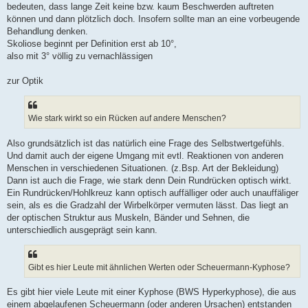
bedeuten, dass lange Zeit keine bzw. kaum Beschwerden auftreten
können und dann plötzlich doch. Insofern sollte man an eine vorbeugende
Behandlung denken.
Skoliose beginnt per Definition erst ab 10°,
also mit 3° völlig zu vernachlässigen
zur Optik
Wie stark wirkt so ein Rücken auf andere Menschen?
Also grundsätzlich ist das natürlich eine Frage des Selbstwertgefühls.
Und damit auch der eigene Umgang mit evtl. Reaktionen von anderen
Menschen in verschiedenen Situationen. (z.Bsp. Art der Bekleidung)
Dann ist auch die Frage, wie stark denn Dein Rundrücken optisch wirkt.
Ein Rundrücken/Hohlkreuz kann optisch auffälliger oder auch unauffäliger
sein, als es die Gradzahl der Wirbelkörper vermuten lässt. Das liegt an
der optischen Struktur aus Muskeln, Bänder und Sehnen, die
unterschiedlich ausgeprägt sein kann.
Gibt es hier Leute mit ähnlichen Werten oder Scheuermann-Kyphose?
Es gibt hier viele Leute mit einer Kyphose (BWS Hyperkyphose), die aus
einem abgelaufenen Scheuermann (oder anderen Ursachen) entstanden