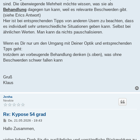
sind. Die überwiegende Mehrheit möchte wissen, was sie als
Behandlung
dagegen tun kann, weil es relevante Beschwerden gibt.
(siehe Erics Antwort)
Hier ist bei entsprechenden Tipps von anderen Usern zu beachten, dass
es individuell sehr unterschiedliche Situationen geben kann. Selbst bei
ähnlichen Werten. Man kann da nichts pauschalisieren.
Wenn es Dir nur um den Umgang mit Deiner Optik und entsprechenden
Tpps geht:
trotzdem an vorbeugende Behandlung denken (s.oben), was ohne
Beschwerden schwer fallen kann
Gruß
Klaus
Jenha
Newbie
Re: Kypose 54 grad
B
Do, 21.05.2026 - 19:43
e
i
Hallo Zusammen,
t
r
a
vielen lieben Dank für die ausführliche und verständliche Rückmeldung zu