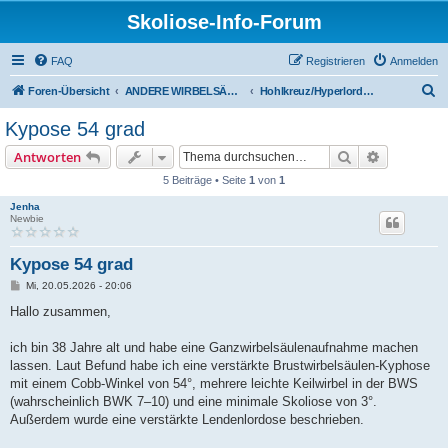
Skoliose-Info-Forum
FAQ
Registrieren
Anmelden
S
Foren-Übersicht
ANDERE WIRBELSÄULENDEFORMITÄTEN
Hohlkreuz/Hyperlordose, Rundrücken/Hyperkyphose, Morbus Scheuermann...
u
Kypose 54 grad
c
Suche
Erweiterte
Antworten
h
5 Beiträge • Seite
1
von
1
e
Jenha
Newbie
Kypose 54 grad
B
Mi, 20.05.2026 - 20:06
e
i
Hallo zusammen,
t
r
a
ich bin 38 Jahre alt und habe eine Ganzwirbelsäulenaufnahme machen
g
lassen. Laut Befund habe ich eine verstärkte Brustwirbelsäulen-Kyphose
mit einem Cobb-Winkel von 54°, mehrere leichte Keilwirbel in der BWS
(wahrscheinlich BWK 7–10) und eine minimale Skoliose von 3°.
Außerdem wurde eine verstärkte Lendenlordose beschrieben.