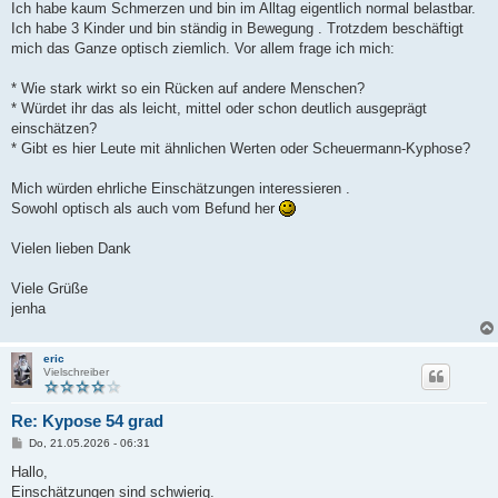
Ich habe kaum Schmerzen und bin im Alltag eigentlich normal belastbar.
Ich habe 3 Kinder und bin ständig in Bewegung . Trotzdem beschäftigt
mich das Ganze optisch ziemlich. Vor allem frage ich mich:
* Wie stark wirkt so ein Rücken auf andere Menschen?
* Würdet ihr das als leicht, mittel oder schon deutlich ausgeprägt
einschätzen?
* Gibt es hier Leute mit ähnlichen Werten oder Scheuermann-Kyphose?
Mich würden ehrliche Einschätzungen interessieren .
Sowohl optisch als auch vom Befund her
Vielen lieben Dank
Viele Grüße
jenha
eric
Vielschreiber
Re: Kypose 54 grad
B
Do, 21.05.2026 - 06:31
e
i
Hallo,
t
Einschätzungen sind schwierig.
r