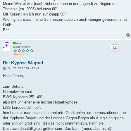
a
Meine Winkel war (nach Scheuermann in der Jugend) zu Beginn der
g
Therapie (ca. 2003) bei etwa 60°
Mit Korsett bin ich nun auf knapp 50°
Wichtig ist, dass meine Schmerzen dadurch auch weniger geworden sind.
Grüße
Eric
Klaus
Moderator/in
Re: Kypose 54 grad
B
Do, 21.05.2026 - 12:42
e
i
Hallo Jenha,
t
r
a
zum Befund:
g
Normalwerte sind:
BWS Kyphose 25°- 40°,
also mit 54° eher eine leichte Hyperkyphose
LWS Lordose 35°- 55°,
hier braucht man eigentlich konkrete Gradzahlen, um herauszufinden, ob
der Kyphose-Bogen und der Lordose Gegen-Bogen als Ausgleich gleich
oder ähnlich groß sind. Ist das nicht symmetrisch, kann die
Beschwerdeanfälligkeit größer sein. Das kann (muss aber nicht)