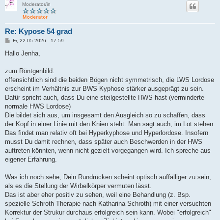
Moderator/in
Re: Kypose 54 grad
B
Fr, 22.05.2026 - 17:59
e
i
Hallo Jenha,
t
r
a
zum Röntgenbild:
g
offensichtlich sind die beiden Bögen nicht symmetrisch, die LWS Lordose
erscheint im Verhältnis zur BWS Kyphose stärker ausgeprägt zu sein.
Dafür spricht auch, dass Du eine steilgestellte HWS hast (verminderte
normale HWS Lordose)
Die bildet sich aus, um insgesamt den Ausgleich so zu schaffen, dass
der Kopf in einer Linie mit den Knien steht. Man sagt auch, im Lot stehen.
Das findet man relativ oft bei Hyperkyphose und Hyperlordose. Insofern
musst Du damit rechnen, dass später auch Beschwerden in der HWS
auftreten könnten, wenn nicht gezielt vorgegangen wird. Ich spreche aus
eigener Erfahrung.
Was ich noch sehe, Dein Rundrücken scheint optisch auffälliger zu sein,
als es die Stellung der Wirbelkörper vermuten lässt.
Das ist aber eher positiv zu sehen, weil eine Behandlung (z. Bsp.
spezielle Schroth Therapie nach Katharina Schroth) mit einer versuchten
Korrektur der Strukur durchaus erfolgreich sein kann. Wobei "erfolgreich"