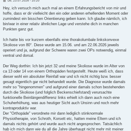
B
Do, 23.07.2026 - 10:20
e
i
Hey, ich versuch mich auch mal an einem Erfahrungsbericht von mir und
t
hoffe, dass er dir vielleicht den ein oder anderen erhellenden Moment oder
r
a
zumindest ein bisschen Orientierung geben kann. Ich glaube nämlich, ich
g
bin/war in einer relativ ähnlichen Lage und verstehe dich in manchen
Punkten ganz gut.
Ich hatte bis vor kurzem ebenfalls eine thorakolumbale linkskonvexe
Skoliose von 80°. Diese wurde am 15.06. und am 22.06.2026 jeweils
operiert und ja, aufgrund der Schwere waren zwei OPs notwendig, einmal
ventral und dorsal.
Der Weg dorthin: Ich bin jetzt 32 und meine Skoliose wurde im Alter von
ca 13 oder 14 von einem Orthopäden festgestellt. Heute weiß ich, dass
dieser wohl ein absoluter Reinfall war und ich nicht richtig bzw. besser
gesagt eigentlich gar nicht behandelt wurde. Die Diagnose wurde damals
mehr so "hingenommen" und aufgrund einer damals schon bestehenden
durch die Skoliose (und folglich Beckenschiefstand) verursachte
funktionelle Beinlängendifferenz links erhielt ich dann auch noch eine
Schuherhöhung, was aus heutiger Sicht auch Unsinn und noch mehr
kontraproduktiv war.
Der "Orthopäde" verordnete mir dann lediglich stinknormale
Physiotherapie, von Schroth, Korsett etc, hatten meine Eltern und ich
damals nichts gehört und wurde auch nicht angesprochen. Tatsächlich
hab ich mich dann wie du all die Jahre überhaupt nicht mehr mit meiner