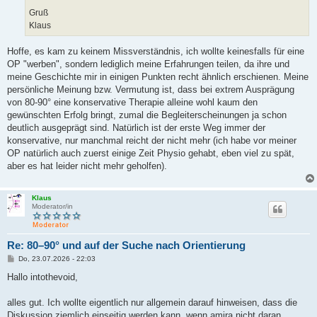
Gruß
Klaus
Hoffe, es kam zu keinem Missverständnis, ich wollte keinesfalls für eine
OP "werben", sondern lediglich meine Erfahrungen teilen, da ihre und
meine Geschichte mir in einigen Punkten recht ähnlich erschienen. Meine
persönliche Meinung bzw. Vermutung ist, dass bei extrem Ausprägung
von 80-90° eine konservative Therapie alleine wohl kaum den
gewünschten Erfolg bringt, zumal die Begleiterscheinungen ja schon
deutlich ausgeprägt sind. Natürlich ist der erste Weg immer der
konservative, nur manchmal reicht der nicht mehr (ich habe vor meiner
OP natürlich auch zuerst einige Zeit Physio gehabt, eben viel zu spät,
aber es hat leider nicht mehr geholfen).
Klaus
Moderator/in
Re: 80–90° und auf der Suche nach Orientierung
B
Do, 23.07.2026 - 22:03
e
i
Hallo intothevoid,
t
r
a
alles gut. Ich wollte eigentlich nur allgemein darauf hinweisen, dass die
g
Diskussion ziemlich einseitig werden kann, wenn amira nicht daran