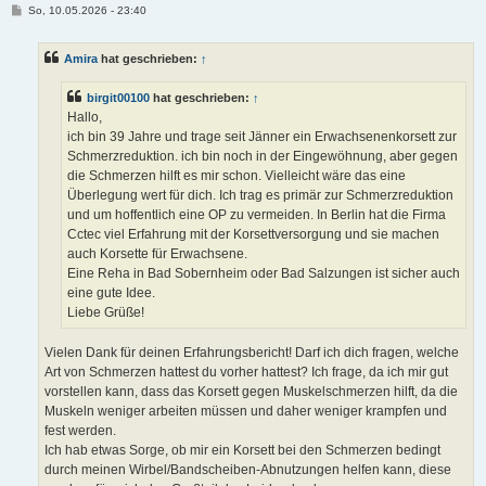
B
So, 10.05.2026 - 23:40
e
i
t
Amira
hat geschrieben:
↑
r
a
g
birgit00100
hat geschrieben:
↑
Hallo,
ich bin 39 Jahre und trage seit Jänner ein Erwachsenenkorsett zur
Schmerzreduktion. ich bin noch in der Eingewöhnung, aber gegen
die Schmerzen hilft es mir schon. Vielleicht wäre das eine
Überlegung wert für dich. Ich trag es primär zur Schmerzreduktion
und um hoffentlich eine OP zu vermeiden. In Berlin hat die Firma
Cctec viel Erfahrung mit der Korsettversorgung und sie machen
auch Korsette für Erwachsene.
Eine Reha in Bad Sobernheim oder Bad Salzungen ist sicher auch
eine gute Idee.
Liebe Grüße!
Vielen Dank für deinen Erfahrungsbericht! Darf ich dich fragen, welche
Art von Schmerzen hattest du vorher hattest? Ich frage, da ich mir gut
vorstellen kann, dass das Korsett gegen Muskelschmerzen hilft, da die
Muskeln weniger arbeiten müssen und daher weniger krampfen und
fest werden.
Ich hab etwas Sorge, ob mir ein Korsett bei den Schmerzen bedingt
durch meinen Wirbel/Bandscheiben-Abnutzungen helfen kann, diese