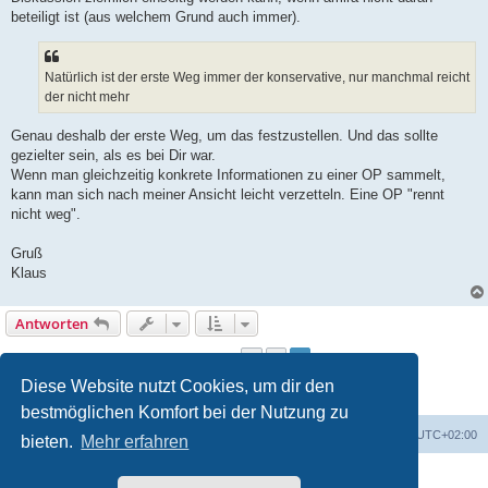
beteiligt ist (aus welchem Grund auch immer).
Natürlich ist der erste Weg immer der konservative, nur manchmal reicht
der nicht mehr
Genau deshalb der erste Weg, um das festzustellen. Und das sollte
gezielter sein, als es bei Dir war.
Wenn man gleichzeitig konkrete Informationen zu einer OP sammelt,
kann man sich nach meiner Ansicht leicht verzetteln. Eine OP "rennt
nicht weg".
Gruß
Klaus
Antworten
1
2
Vorherige
31 Beiträge
Diese Website nutzt Cookies, um dir den
bestmöglichen Komfort bei der Nutzung zu
Foren-Übersicht
Alle Zeiten sind
UTC+02:00
bieten.
Mehr erfahren
Powered by
phpBB
® Forum Software © phpBB Limited