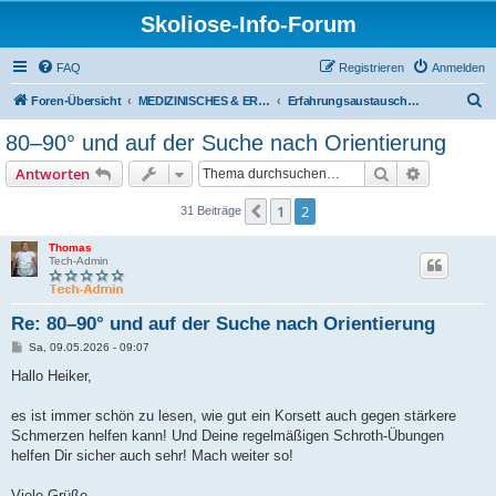
Skoliose-Info-Forum
FAQ
Registrieren
Anmelden
S
Foren-Übersicht
MEDIZINISCHES & ERFAHRUNGSAUSTAUSCH über Skoliose und Hyperkyphose
Erfahrungsaustausch und -berichte
u
80–90° und auf der Suche nach Orientierung
c
Suche
Erweiterte
Antworten
h
e
1
2
Vorherige
31 Beiträge
Thomas
Tech-Admin
Re: 80–90° und auf der Suche nach Orientierung
B
Sa, 09.05.2026 - 09:07
e
i
Hallo Heiker,
t
r
a
es ist immer schön zu lesen, wie gut ein Korsett auch gegen stärkere
g
Schmerzen helfen kann! Und Deine regelmäßigen Schroth-Übungen
helfen Dir sicher auch sehr! Mach weiter so!
Viele Grüße