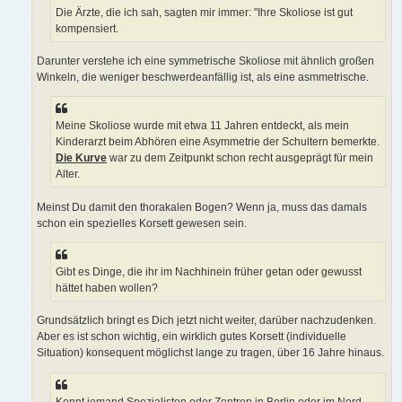
Die Ärzte, die ich sah, sagten mir immer: "Ihre Skoliose ist gut
kompensiert.
Darunter verstehe ich eine symmetrische Skoliose mit ähnlich großen
Winkeln, die weniger beschwerdeanfällig ist, als eine asmmetrische.
Meine Skoliose wurde mit etwa 11 Jahren entdeckt, als mein
Kinderarzt beim Abhören eine Asymmetrie der Schultern bemerkte.
Die Kurve
war zu dem Zeitpunkt schon recht ausgeprägt für mein
Alter.
Meinst Du damit den thorakalen Bogen? Wenn ja, muss das damals
schon ein spezielles Korsett gewesen sein.
Gibt es Dinge, die ihr im Nachhinein früher getan oder gewusst
hättet haben wollen?
Grundsätzlich bringt es Dich jetzt nicht weiter, darüber nachzudenken.
Aber es ist schon wichtig, ein wirklich gutes Korsett (individuelle
Situation) konsequent möglichst lange zu tragen, über 16 Jahre hinaus.
Kennt jemand Spezialisten oder Zentren in Berlin oder im Nord-