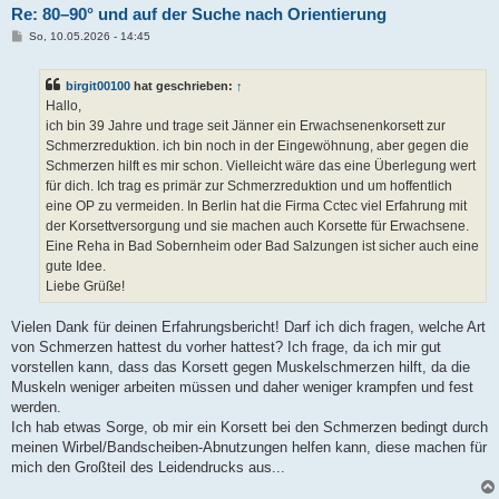
Re: 80–90° und auf der Suche nach Orientierung
B
So, 10.05.2026 - 14:45
e
i
t
birgit00100
hat geschrieben:
↑
r
a
Hallo,
g
ich bin 39 Jahre und trage seit Jänner ein Erwachsenenkorsett zur
Schmerzreduktion. ich bin noch in der Eingewöhnung, aber gegen die
Schmerzen hilft es mir schon. Vielleicht wäre das eine Überlegung wert
für dich. Ich trag es primär zur Schmerzreduktion und um hoffentlich
eine OP zu vermeiden. In Berlin hat die Firma Cctec viel Erfahrung mit
der Korsettversorgung und sie machen auch Korsette für Erwachsene.
Eine Reha in Bad Sobernheim oder Bad Salzungen ist sicher auch eine
gute Idee.
Liebe Grüße!
Vielen Dank für deinen Erfahrungsbericht! Darf ich dich fragen, welche Art
von Schmerzen hattest du vorher hattest? Ich frage, da ich mir gut
vorstellen kann, dass das Korsett gegen Muskelschmerzen hilft, da die
Muskeln weniger arbeiten müssen und daher weniger krampfen und fest
werden.
Ich hab etwas Sorge, ob mir ein Korsett bei den Schmerzen bedingt durch
meinen Wirbel/Bandscheiben-Abnutzungen helfen kann, diese machen für
mich den Großteil des Leidendrucks aus...