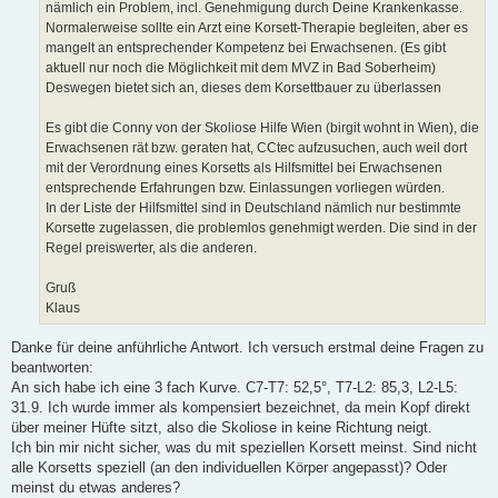
nämlich ein Problem, incl. Genehmigung durch Deine Krankenkasse.
Normalerweise sollte ein Arzt eine Korsett-Therapie begleiten, aber es
mangelt an entsprechender Kompetenz bei Erwachsenen. (Es gibt
aktuell nur noch die Möglichkeit mit dem MVZ in Bad Soberheim)
Deswegen bietet sich an, dieses dem Korsettbauer zu überlassen
Es gibt die Conny von der Skoliose Hilfe Wien (birgit wohnt in Wien), die
Erwachsenen rät bzw. geraten hat, CCtec aufzusuchen, auch weil dort
mit der Verordnung eines Korsetts als Hilfsmittel bei Erwachsenen
entsprechende Erfahrungen bzw. Einlassungen vorliegen würden.
In der Liste der Hilfsmittel sind in Deutschland nämlich nur bestimmte
Korsette zugelassen, die problemlos genehmigt werden. Die sind in der
Regel preiswerter, als die anderen.
Gruß
Klaus
Danke für deine anführliche Antwort. Ich versuch erstmal deine Fragen zu
beantworten:
An sich habe ich eine 3 fach Kurve. C7-T7: 52,5°, T7-L2: 85,3, L2-L5:
31.9. Ich wurde immer als kompensiert bezeichnet, da mein Kopf direkt
über meiner Hüfte sitzt, also die Skoliose in keine Richtung neigt.
Ich bin mir nicht sicher, was du mit speziellen Korsett meinst. Sind nicht
alle Korsetts speziell (an den individuellen Körper angepasst)? Oder
meinst du etwas anderes?