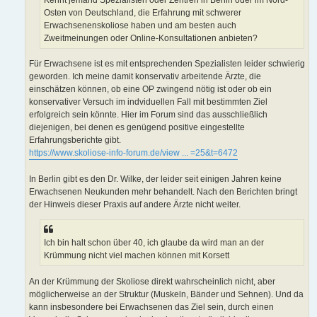
Osten von Deutschland, die Erfahrung mit schwerer
Erwachsenenskoliose haben und am besten auch
Zweitmeinungen oder Online-Konsultationen anbieten?
Für Erwachsene ist es mit entsprechenden Spezialisten leider schwierig
geworden. Ich meine damit konservativ arbeitende Ärzte, die
einschätzen können, ob eine OP zwingend nötig ist oder ob ein
konservativer Versuch im indviduellen Fall mit bestimmten Ziel
erfolgreich sein könnte. Hier im Forum sind das ausschließlich
diejenigen, bei denen es genügend positive eingestellte
Erfahrungsberichte gibt.
https://www.skoliose-info-forum.de/view ... =25&t=6472
In Berlin gibt es den Dr. Wilke, der leider seit einigen Jahren keine
Erwachsenen Neukunden mehr behandelt. Nach den Berichten bringt
der Hinweis dieser Praxis auf andere Ärzte nicht weiter.
Ich bin halt schon über 40, ich glaube da wird man an der
Krümmung nicht viel machen können mit Korsett
An der Krümmung der Skoliose direkt wahrscheinlich nicht, aber
möglicherweise an der Struktur (Muskeln, Bänder und Sehnen). Und da
kann insbesondere bei Erwachsenen das Ziel sein, durch einen