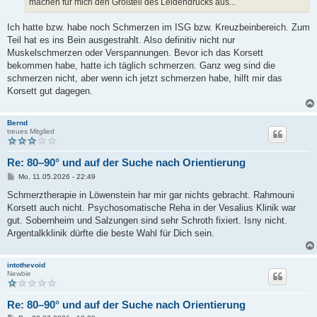
machen für mich den Großteil des Leidendrucks aus...
Ich hatte bzw. habe noch Schmerzen im ISG bzw. Kreuzbeinbereich. Zum
Teil hat es ins Bein ausgestrahlt. Also definitiv nicht nur
Muskelschmerzen oder Verspannungen. Bevor ich das Korsett
bekommen habe, hatte ich täglich schmerzen. Ganz weg sind die
schmerzen nicht, aber wenn ich jetzt schmerzen habe, hilft mir das
Korsett gut dagegen.
Bernd
treues Mitglied
Re: 80–90° und auf der Suche nach Orientierung
B
Mo, 11.05.2026 - 22:49
e
i
Schmerztherapie in Löwenstein har mir gar nichts gebracht. Rahmouni
t
Korsett auch nicht. Psychosomatische Reha in der Vesalius Klinik war
r
a
gut. Sobernheim und Salzungen sind sehr Schroth fixiert. Isny nicht.
g
Argentalkklinik dürfte die beste Wahl für Dich sein.
intothevoid
Newbie
Re: 80–90° und auf der Suche nach Orientierung