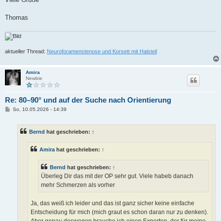
Thomas
aktueller Thread:
Neuroforamenstenose und Korsett mit Halsteil
Amira
Newbie
Re: 80–90° und auf der Suche nach Orientierung
B
So, 10.05.2026 - 14:39
e
i
t
Bernd
hat geschrieben:
↑
r
a
g
Amira
hat geschrieben:
↑
Bernd
hat geschrieben:
↑
Überleg Dir das mit der OP sehr gut. Viele habeb danach
mehr Schmerzen als vorher
Ja, das weiß ich leider und das ist ganz sicher keine einfache
Entscheidung für mich (mich graut es schon daran nur zu denken).
Aber genau deswegen brauche ich einen Experten, der für meine