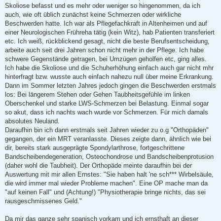
Skoliose befasst und es mehr oder weniger so hingenommen, da ich
auch, wie oft üblich zunächst keine Schmerzen oder wirkliche
Beschwerden hatte. Ich war als Pflegefachkraft in Altenheimen und auf
einer Neurologischen Frühreha tätig (kein Witz), hab Patienten transferiert
etc. Ich weiß, rückblickend gesagt, nicht die beste Berufsentscheidung,
arbeite auch seit drei Jahren schon nicht mehr in der Pflege. Ich habe
schwere Gegenstände getragen, bei Umzügen geholfen etc, ging alles.
Ich habe die Skoliose und die Schuherhöhung einfach auch gar nicht mhr
hinterfragt bzw. wusste auch einfach nahezu null über meine Erkrankung.
Dann im Sommer letzten Jahres jedoch gingen die Beschwerden erstmals
los: Bei längerem Stehen oder Gehen Taubheitsgefühle im linken
Oberschenkel und starke LWS-Schmerzen bei Belastung. Einmal sogar
so akut, dass ich nachts wach wurde vor Schmerzen. Für mich damals
absolutes Neuland.
Daraufhin bin ich dann erstmals seit Jahren wieder zu o.g "Orthopäden"
gegangen, der ein MRT veranlasste. Dieses zeigte dann, ähnlich wie bei
dir, bereits stark ausgeprägte Spondylarthrose, fortgeschrittene
Bandscheibendegeneration, Osteochondrose und Bandscheibenprotusion
(daher wohl die Taubheit). Der Orthopäde meinte daraufhin bei der
Auswertung mit mir allen Ernstes: "Sie haben halt 'ne sch*** Wirbelsäule,
die wird immer mal wieder Probleme machen". Eine OP mache man da
"auf keinen Fall" und (Achtung!) "Physiotherapie bringe nichts, das sei
rausgeschmissenes Geld."
Da mir das ganze sehr spanisch vorkam und ich ernsthaft an dieser