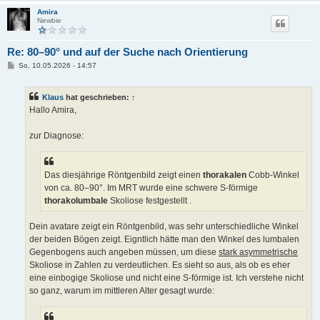
Amira
Newbie
Re: 80–90° und auf der Suche nach Orientierung
B
So, 10.05.2026 - 14:57
e
i
t
Klaus
hat geschrieben:
↑
r
a
Hallo Amira,
g
zur Diagnose:
Das diesjährige Röntgenbild zeigt einen
thorakalen
Cobb-Winkel
von ca. 80–90°. Im MRT wurde eine schwere S-förmige
thorakolumbale
Skoliose festgestellt .
Dein avatare zeigt ein Röntgenbild, was sehr unterschiedliche Winkel
der beiden Bögen zeigt. Eigntlich hätte man den Winkel des lumbalen
Gegenbogens auch angeben müssen, um diese
stark asymmetrische
Skoliose in Zahlen zu verdeutlichen. Es sieht so aus, als ob es eher
eine einbogige Skoliose und nicht eine S-förmige ist. Ich verstehe nicht
so ganz, warum im mittleren Alter gesagt wurde: