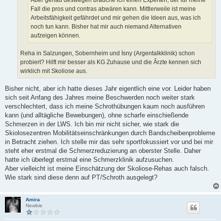
Fall die pros und contras abwären kann. Mittlerweile ist meine
Arbeitsfähigkeit gefährdet und mir gehen die Ideen aus, was ich
noch tun kann. Bisher hat mir auch niemand Alternativen
aufzeigen können.
Reha in Salzungen, Sobernheim und İsny (Argentalkklinik) schon
probiert? Hilft mir besser als KG Zuhause und die Ârzte kennen sich
wirklich mit Skoliose aus.
Bisher nicht, aber ich hatte dieses Jahr eigentlich eine vor. Leider haben
sich seit Anfang des Jahres meine Beschwerden noch weiter stark
verschlechtert, dass ich meine Schrothübungen kaum noch ausführen
kann (und alltägliche Bewebungen), ohne scharfe einschießende
Schmerzen in der LWS. Ich bin mir nicht sicher, wie stark die
Skiolosezentren Mobilitätseinschränkungen durch Bandscheibenprobleme
in Betracht ziehen. Ich stelle mir das sehr sportfokussiert vor und bei mir
steht eher erstmal die Schmerzreduzierung an oberster Stelle. Daher
hatte ich überlegt erstmal eine Schmerzklinik aufzusuchen.
Aber vielleicht ist meine Einschätzung der Skoliose-Rehas auch falsch.
Wie stark sind diese denn auf PT/Schroth ausgelegt?
Amira
Newbie