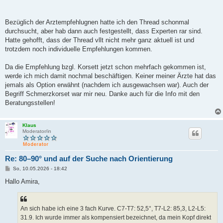
Bezüglich der Arztempfehlugnen hatte ich den Thread schonmal
durchsucht, aber hab dann auch festgestellt, dass Experten rar sind.
Hatte gehofft, dass der Thread vllt nicht mehr ganz aktuell ist und
trotzdem noch individuelle Empfehlungen kommen.
Da die Empfehlung bzgl. Korsett jetzt schon mehrfach gekommen ist,
werde ich mich damit nochmal beschäftigen. Keiner meiner Ärzte hat das
jemals als Option erwähnt (nachdem ich ausgewachsen war). Auch der
Begriff Schmerzkorset war mir neu. Danke auch für die Info mit den
Beratungsstellen!
Klaus
Moderator/in
Re: 80–90° und auf der Suche nach Orientierung
B
So, 10.05.2026 - 18:42
e
i
Hallo Amira,
t
r
a
g
An sich habe ich eine 3 fach Kurve. C7-T7: 52,5°, T7-L2: 85,3, L2-L5:
31.9. Ich wurde immer als kompensiert bezeichnet, da mein Kopf direkt