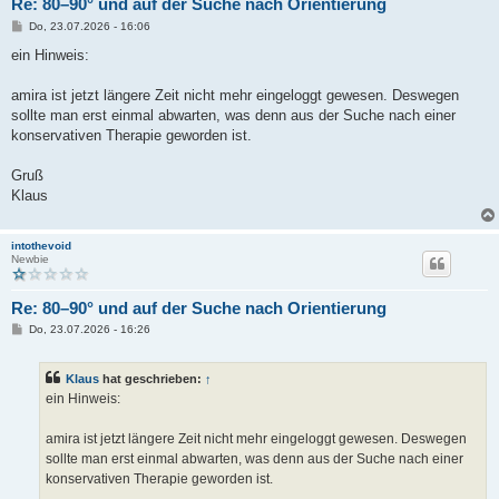
Re: 80–90° und auf der Suche nach Orientierung
B
Do, 23.07.2026 - 16:06
e
i
ein Hinweis:
t
r
a
amira ist jetzt längere Zeit nicht mehr eingeloggt gewesen. Deswegen
g
sollte man erst einmal abwarten, was denn aus der Suche nach einer
konservativen Therapie geworden ist.
Gruß
Klaus
intothevoid
Newbie
Re: 80–90° und auf der Suche nach Orientierung
B
Do, 23.07.2026 - 16:26
e
i
t
Klaus
hat geschrieben:
↑
r
a
ein Hinweis:
g
amira ist jetzt längere Zeit nicht mehr eingeloggt gewesen. Deswegen
sollte man erst einmal abwarten, was denn aus der Suche nach einer
konservativen Therapie geworden ist.