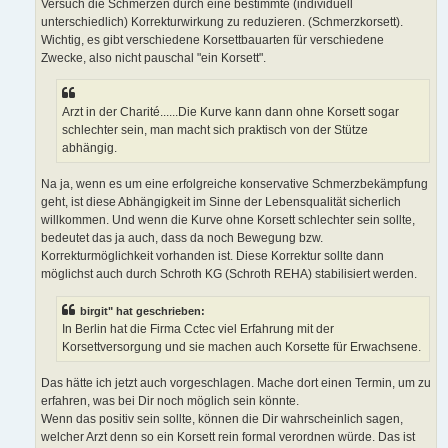
Versuch die Schmerzen durch eine bestimmte (individuell
unterschiedlich) Korrekturwirkung zu reduzieren. (Schmerzkorsett).
Wichtig, es gibt verschiedene Korsettbauarten für verschiedene
Zwecke, also nicht pauschal "ein Korsett".
Arzt in der Charité......Die Kurve kann dann ohne Korsett sogar
schlechter sein, man macht sich praktisch von der Stütze
abhängig.
Na ja, wenn es um eine erfolgreiche konservative Schmerzbekämpfung
geht, ist diese Abhängigkeit im Sinne der Lebensqualität sicherlich
willkommen. Und wenn die Kurve ohne Korsett schlechter sein sollte,
bedeutet das ja auch, dass da noch Bewegung bzw.
Korrekturmöglichkeit vorhanden ist. Diese Korrektur sollte dann
möglichst auch durch Schroth KG (Schroth REHA) stabilisiert werden.
birgit" hat geschrieben:
In Berlin hat die Firma Cctec viel Erfahrung mit der
Korsettversorgung und sie machen auch Korsette für Erwachsene.
Das hätte ich jetzt auch vorgeschlagen. Mache dort einen Termin, um zu
erfahren, was bei Dir noch möglich sein könnte.
Wenn das positiv sein sollte, können die Dir wahrscheinlich sagen,
welcher Arzt denn so ein Korsett rein formal verordnen würde. Das ist