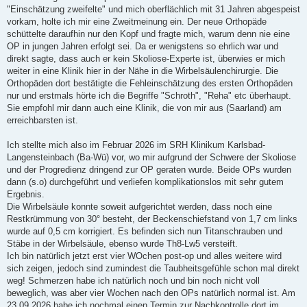
"Einschätzung zweifelte" und mich oberflächlich mit 31 Jahren abgespeist
vorkam, holte ich mir eine Zweitmeinung ein. Der neue Orthopäde
schüttelte daraufhin nur den Kopf und fragte mich, warum denn nie eine
OP in jungen Jahren erfolgt sei. Da er wenigstens so ehrlich war und
direkt sagte, dass auch er kein Skoliose-Experte ist, überwies er mich
weiter in eine Klinik hier in der Nähe in die Wirbelsäulenchirurgie. Die
Orthopäden dort bestätigte die Fehleinschätzung des ersten Orthopäden
nur und erstmals hörte ich die Begriffe "Schroth", "Reha" etc überhaupt.
Sie empfohl mir dann auch eine Klinik, die von mir aus (Saarland) am
erreichbarsten ist.
Ich stellte mich also im Februar 2026 im SRH Klinikum Karlsbad-
Langensteinbach (Ba-Wü) vor, wo mir aufgrund der Schwere der Skoliose
und der Progredienz dringend zur OP geraten wurde. Beide OPs wurden
dann (s.o) durchgeführt und verliefen komplikationslos mit sehr gutem
Ergebnis.
Die Wirbelsäule konnte soweit aufgerichtet werden, dass noch eine
Restkrümmung von 30° besteht, der Beckenschiefstand von 1,7 cm links
wurde auf 0,5 cm korrigiert. Es befinden sich nun Titanschrauben und
Stäbe in der Wirbelsäule, ebenso wurde Th8-Lw5 versteift.
Ich bin natürlich jetzt erst vier WOchen post-op und alles weitere wird
sich zeigen, jedoch sind zumindest die Taubheitsgefühle schon mal direkt
weg! Schmerzen habe ich natürlich noch und bin noch nicht voll
beweglich, was aber vier Wochen nach den OPs natürlich normal ist. Am
23.09.2026 habe ich nochmal einen Termin zur Nachkontrolle dort im