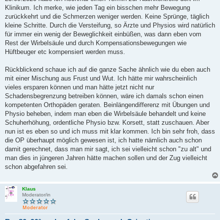
Klinikum. Ich merke, wie jeden Tag ein bisschen mehr Bewegung
zurückkehrt und die Schmerzen weniger werden. Keine Sprünge, täglich
kleine Schritte. Durch die Versteifung, so Ärzte und Physios wird natürlich
für immer ein wenig der Beweglichkeit einbüßen, was dann eben vom
Rest der Wirbelsäule und durch Kompensationsbewegungen wie
Hüftbeuger etc kompensiert werden muss.
Rückblickend schaue ich auf die ganze Sache ähnlich wie du eben auch
mit einer Mischung aus Frust und Wut. Ich hätte mir wahrscheinlich
vieles ersparen können und man hätte jetzt nicht nur
Schadensbegrenzung betreiben können, wäre ich damals schon einen
kompetenten Orthopäden geraten. Beinlängendifferenz mit Übungen und
Physio beheben, indem man eben die Wirbelsäule behandelt und keine
Schuherhöhung, ordentliche Physio bzw. Korsett, statt zuschauen. Aber
nun ist es eben so und ich muss mit klar kommen. Ich bin sehr froh, dass
die OP überhaupt möglich gewesen ist, ich hatte nämlich auch schon
damit gerechnet, dass man mir sagt, ich sei vielleicht schon "zu alt" und
man dies in jüngeren Jahren hätte machen sollen und der Zug vielleicht
schon abgefahren sei.
Klaus
Moderator/in