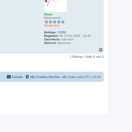
Klaus
Moderator/in
Beiträge:
15280
Registriert:
Mi, 23.06.2004 - 18:36
Geschlecht:
männlich
Wohnort:
Hannover
N
a
1 Beitrag • Seite
1
von
1
c
h
o
b
e
Kontakt
Alle Cookies löschen
Alle Zeiten sind
UTC+02:00
n