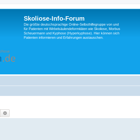
Skoliose-Info-Forum
Die größte deutschsprachige Online-Selbsthilfegruppe von und
für Patienten mit Wirbelsäulendeformitäten wie Skoliose, Morbus
Scheuermann und Kyphose (Hyperkyphose). Hier können sich
Patienten informieren und Erfahrungen austauschen.
Suche
Erweiterte Suche