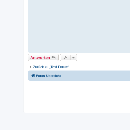
t
r
a
g
Antworten
Zurück zu „Test-Forum“
Foren-Übersicht