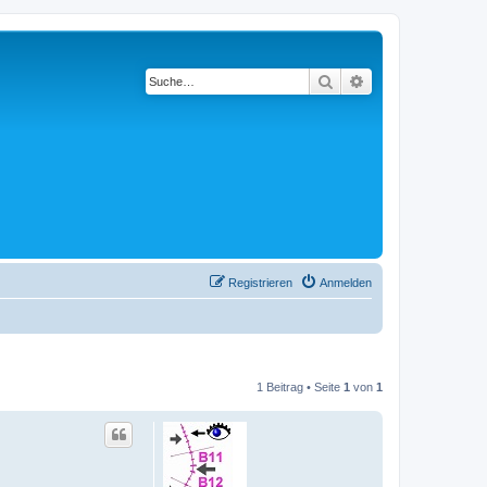
Suche
Erweiterte Suche
Registrieren
Anmelden
1 Beitrag • Seite
1
von
1