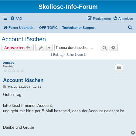
Skoliose-Info-Forum
FAQ
Registrieren
Anmelden
S
Foren-Übersicht
OFF-TOPIC
Technischer Support
u
Account löschen
c
Suche
Erweiterte
Antworten
h
1 Beitrag • Seite
1
von
1
e
Anna60
Newbie
Account löschen
B
Mo, 29.12.2025 - 12:51
e
i
Guten Tag,
t
r
a
bitte löscht meinen Account,
g
und gebt mir bitte per E-Mail bescheid, dass der Account gelöscht ist.
Danke und Grüße