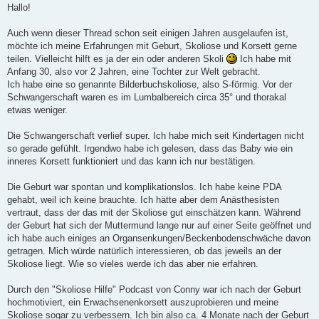
i
Hallo!
t
r
a
Auch wenn dieser Thread schon seit einigen Jahren ausgelaufen ist,
g
möchte ich meine Erfahrungen mit Geburt, Skoliose und Korsett gerne
teilen. Vielleicht hilft es ja der ein oder anderen Skoli
Ich habe mit
Anfang 30, also vor 2 Jahren, eine Tochter zur Welt gebracht.
Ich habe eine so genannte Bilderbuchskoliose, also S-förmig. Vor der
Schwangerschaft waren es im Lumbalbereich circa 35° und thorakal
etwas weniger.
Die Schwangerschaft verlief super. Ich habe mich seit Kindertagen nicht
so gerade gefühlt. Irgendwo habe ich gelesen, dass das Baby wie ein
inneres Korsett funktioniert und das kann ich nur bestätigen.
Die Geburt war spontan und komplikationslos. Ich habe keine PDA
gehabt, weil ich keine brauchte. Ich hätte aber dem Anästhesisten
vertraut, dass der das mit der Skoliose gut einschätzen kann. Während
der Geburt hat sich der Muttermund lange nur auf einer Seite geöffnet und
ich habe auch einiges an Organsenkungen/Beckenbodenschwäche davon
getragen. Mich würde natürlich interessieren, ob das jeweils an der
Skoliose liegt. Wie so vieles werde ich das aber nie erfahren.
Durch den "Skoliose Hilfe" Podcast von Conny war ich nach der Geburt
hochmotiviert, ein Erwachsenenkorsett auszuprobieren und meine
Skoliose sogar zu verbessern. Ich bin also ca. 4 Monate nach der Geburt