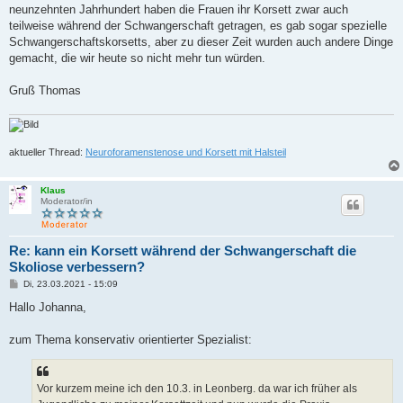
neunzehnten Jahrhundert haben die Frauen ihr Korsett zwar auch
teilweise während der Schwangerschaft getragen, es gab sogar spezielle
Schwangerschaftskorsetts, aber zu dieser Zeit wurden auch andere Dinge
gemacht, die wir heute so nicht mehr tun würden.
Gruß Thomas
aktueller Thread:
Neuroforamenstenose und Korsett mit Halsteil
Klaus
Moderator/in
Re: kann ein Korsett während der Schwangerschaft die
Skoliose verbessern?
B
Di, 23.03.2021 - 15:09
e
i
Hallo Johanna,
t
r
a
zum Thema konservativ orientierter Spezialist:
g
Vor kurzem meine ich den 10.3. in Leonberg. da war ich früher als