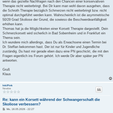
wenn das gezielte Nachfragen nach den Chancen einer konservativen
Therapie nicht weiterbringt. Bei Dir kann man wohl davon ausgehen, dass
die Schroth Therapie bezüglich Schmerzen nicht weiterbringt bzw. nicht
optimal durchgeführt werden kann. Wahrscheinlich ist die asymmetrische
50/29 Grad Skoliose der Grund, die sowieso die Beschwerdeanfälligkeit
erhöhen kann.
Thomas hat ja die Möglichkeiten einer Korsett Therapie dargestellt. Dein
Schmerzkorsett wird sicherlich in Bad Sobernheim und in Frankfurt ein
Thema sein.
Ich wundere mich allerdings, dass Du als Erwachsene einen Termin bei
Dr. Steffan bekommen hast. Der ist nur für Kinder und Jugendliche
zuständig. Du hast mir gerade eben dazu eine PN geschickt, die mit den
Fragen eigentlich ins Forum gehört. Ich werde Dir aber später per PN
antworten.
Gruß
Klaus
InkiPink
Newbie
Re: kann ein Korsett während der Schwangerschaft die
Skoliose verbessern?
B
Mo, 18.05.2026 - 22:27
e