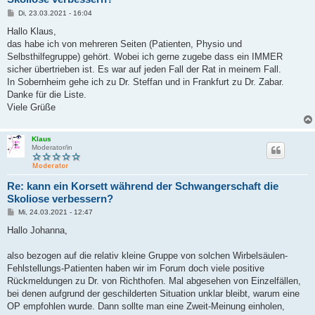
B
Di, 23.03.2021 - 16:04
e
i
Hallo Klaus,
t
das habe ich von mehreren Seiten (Patienten, Physio und
r
a
Selbsthilfegruppe) gehört. Wobei ich gerne zugebe dass ein IMMER
g
sicher übertrieben ist. Es war auf jeden Fall der Rat in meinem Fall.
In Sobernheim gehe ich zu Dr. Steffan und in Frankfurt zu Dr. Zabar.
Danke für die Liste.
Viele Grüße
Klaus
Moderator/in
Re: kann ein Korsett während der Schwangerschaft die
Skoliose verbessern?
B
Mi, 24.03.2021 - 12:47
e
i
Hallo Johanna,
t
r
a
also bezogen auf die relativ kleine Gruppe von solchen Wirbelsäulen-
g
Fehlstellungs-Patienten haben wir im Forum doch viele positive
Rückmeldungen zu Dr. von Richthofen. Mal abgesehen von Einzelfällen,
bei denen aufgrund der geschilderten Situation unklar bleibt, warum eine
OP empfohlen wurde. Dann sollte man eine Zweit-Meinung einholen,