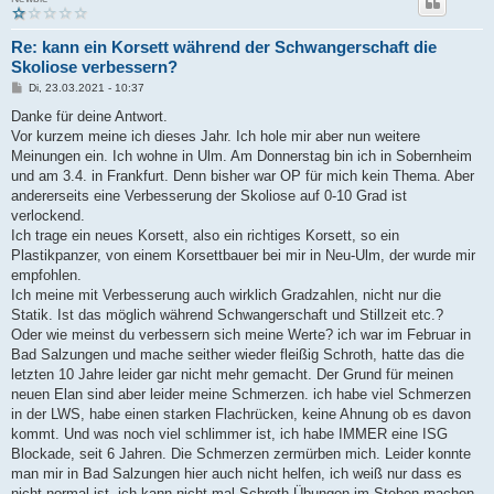
Re: kann ein Korsett während der Schwangerschaft die
Skoliose verbessern?
B
Di, 23.03.2021 - 10:37
e
i
Danke für deine Antwort.
t
Vor kurzem meine ich dieses Jahr. Ich hole mir aber nun weitere
r
a
Meinungen ein. Ich wohne in Ulm. Am Donnerstag bin ich in Sobernheim
g
und am 3.4. in Frankfurt. Denn bisher war OP für mich kein Thema. Aber
andererseits eine Verbesserung der Skoliose auf 0-10 Grad ist
verlockend.
Ich trage ein neues Korsett, also ein richtiges Korsett, so ein
Plastikpanzer, von einem Korsettbauer bei mir in Neu-Ulm, der wurde mir
empfohlen.
Ich meine mit Verbesserung auch wirklich Gradzahlen, nicht nur die
Statik. Ist das möglich während Schwangerschaft und Stillzeit etc.?
Oder wie meinst du verbessern sich meine Werte? ich war im Februar in
Bad Salzungen und mache seither wieder fleißig Schroth, hatte das die
letzten 10 Jahre leider gar nicht mehr gemacht. Der Grund für meinen
neuen Elan sind aber leider meine Schmerzen. ich habe viel Schmerzen
in der LWS, habe einen starken Flachrücken, keine Ahnung ob es davon
kommt. Und was noch viel schlimmer ist, ich habe IMMER eine ISG
Blockade, seit 6 Jahren. Die Schmerzen zermürben mich. Leider konnte
man mir in Bad Salzungen hier auch nicht helfen, ich weiß nur dass es
nicht normal ist. ich kann nicht mal Schroth Übungen im Stehen machen,