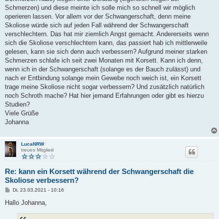
Schmerzen) und diese meinte ich solle mich so schnell wir möglich
operieren lassen. Vor allem vor der Schwangerschaft, denn meine
Skoliose würde sich auf jeden Fall während der Schwangerschaft
verschlechtern. Das hat mir ziemlich Angst gemacht. Andererseits wenn
sich die Skoliose verschlechtern kann, das passiert hab ich mittlerweile
gelesen, kann sie sich denn auch verbessern? Aufgrund meiner starken
Schmerzen schlafe ich seit zwei Monaten mit Korsett. Kann ich denn,
wenn ich in der Schwangerschaft (solange es der Bauch zulässt) und
nach er Entbindung solange mein Gewebe noch weich ist, ein Korsett
trage meine Skoliose nicht sogar verbessern? Und zusätzlich natürlich
noch Schroth mache? Hat hier jemand Erfahrungen oder gibt es hierzu
Studien?
Viele Grüße
Johanna
LucaNRW
treues Mitglied
Re: kann ein Korsett während der Schwangerschaft die
Skoliose verbessern?
B
Di, 23.03.2021 - 10:16
e
i
Hallo Johanna,
t
r
a