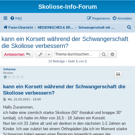
Skoliose-Info-Forum
FAQ
Registrieren
Anmelden
S
Foren-Übersicht
MEDIZINISCHES & ERFAHRUNGSAUSTAUSCH über Skoliose und Hyperkyphose
Schwangerschaft mit Wirbelsäulenverkrümmung
u
kann ein Korsett während der Schwangerschaft
c
die Skoliose verbessern?
h
Suche
Erweiterte
Antworten
e
10 Beiträge • Seite
1
von
1
Johanna
Newbie
kann ein Korsett während der Schwangerschaft die
Skoliose verbessern?
B
Mo, 22.03.2021 - 16:00
e
i
Hallo Zusammen,
t
ich habe eine ziemlich starke Skoliose (50° thorakal und knappe 30°
r
a
lumbal). ich hatte im Alter von 16,5 - 18 Jahren ein Korsett.
g
Nun bin ich 33 Jahre alt und wir denken in den nächsten 1-2 Jahren an
Kinder. Ich war zuletzt bei einem Orthopäden (da ich im Moment starke
Schmerzen habe) wegen einer Beratung (eigentlich wegen der