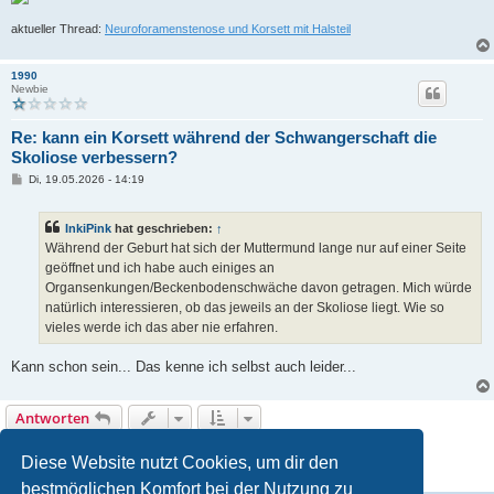
aktueller Thread:
Neuroforamenstenose und Korsett mit Halsteil
1990
Newbie
Re: kann ein Korsett während der Schwangerschaft die
Skoliose verbessern?
B
Di, 19.05.2026 - 14:19
e
i
t
InkiPink
hat geschrieben:
↑
r
a
Während der Geburt hat sich der Muttermund lange nur auf einer Seite
g
geöffnet und ich habe auch einiges an
Organsenkungen/Beckenbodenschwäche davon getragen. Mich würde
natürlich interessieren, ob das jeweils an der Skoliose liegt. Wie so
vieles werde ich das aber nie erfahren.
Kann schon sein... Das kenne ich selbst auch leider...
Antworten
10 Beiträge • Seite
1
von
1
Diese Website nutzt Cookies, um dir den
bestmöglichen Komfort bei der Nutzung zu