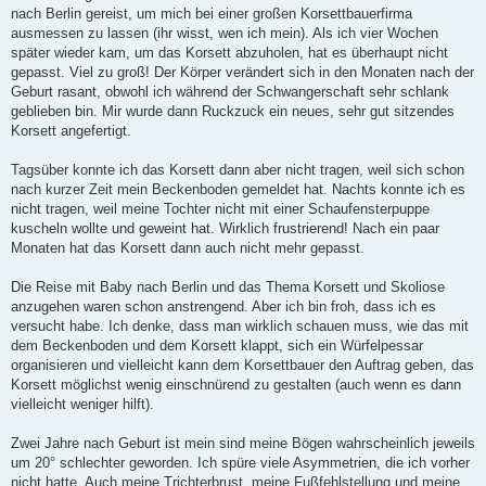
nach Berlin gereist, um mich bei einer großen Korsettbauerfirma
ausmessen zu lassen (ihr wisst, wen ich mein). Als ich vier Wochen
später wieder kam, um das Korsett abzuholen, hat es überhaupt nicht
gepasst. Viel zu groß! Der Körper verändert sich in den Monaten nach der
Geburt rasant, obwohl ich während der Schwangerschaft sehr schlank
geblieben bin. Mir wurde dann Ruckzuck ein neues, sehr gut sitzendes
Korsett angefertigt.
Tagsüber konnte ich das Korsett dann aber nicht tragen, weil sich schon
nach kurzer Zeit mein Beckenboden gemeldet hat. Nachts konnte ich es
nicht tragen, weil meine Tochter nicht mit einer Schaufensterpuppe
kuscheln wollte und geweint hat. Wirklich frustrierend! Nach ein paar
Monaten hat das Korsett dann auch nicht mehr gepasst.
Die Reise mit Baby nach Berlin und das Thema Korsett und Skoliose
anzugehen waren schon anstrengend. Aber ich bin froh, dass ich es
versucht habe. Ich denke, dass man wirklich schauen muss, wie das mit
dem Beckenboden und dem Korsett klappt, sich ein Würfelpessar
organisieren und vielleicht kann dem Korsettbauer den Auftrag geben, das
Korsett möglichst wenig einschnürend zu gestalten (auch wenn es dann
vielleicht weniger hilft).
Zwei Jahre nach Geburt ist mein sind meine Bögen wahrscheinlich jeweils
um 20° schlechter geworden. Ich spüre viele Asymmetrien, die ich vorher
nicht hatte. Auch meine Trichterbrust, meine Fußfehlstellung und meine