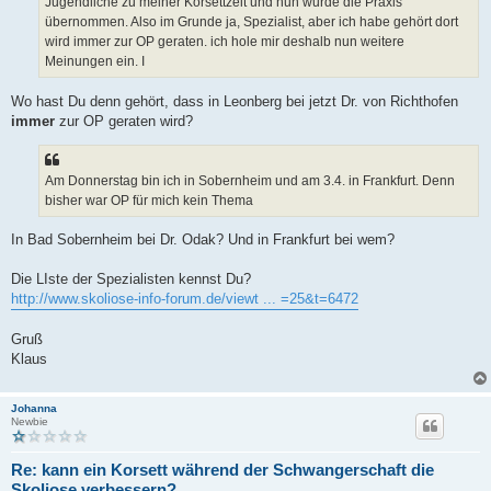
Jugendliche zu meiner Korsettzeit und nun wurde die Praxis
übernommen. Also im Grunde ja, Spezialist, aber ich habe gehört dort
wird immer zur OP geraten. ich hole mir deshalb nun weitere
Meinungen ein. I
Wo hast Du denn gehört, dass in Leonberg bei jetzt Dr. von Richthofen
immer
zur OP geraten wird?
Am Donnerstag bin ich in Sobernheim und am 3.4. in Frankfurt. Denn
bisher war OP für mich kein Thema
In Bad Sobernheim bei Dr. Odak? Und in Frankfurt bei wem?
Die LIste der Spezialisten kennst Du?
http://www.skoliose-info-forum.de/viewt ... =25&t=6472
Gruß
Klaus
Johanna
Newbie
Re: kann ein Korsett während der Schwangerschaft die
Skoliose verbessern?