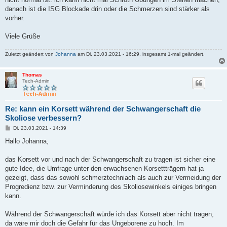
danach ist die ISG Blockade drin oder die Schmerzen sind stärker als
vorher.
Viele Grüße
Zuletzt geändert von
Johanna
am Di, 23.03.2021 - 16:29, insgesamt 1-mal geändert.
Thomas
Tech-Admin
Re: kann ein Korsett während der Schwangerschaft die
Skoliose verbessern?
B
Di, 23.03.2021 - 14:39
e
i
Hallo Johanna,
t
r
a
das Korsett vor und nach der Schwangerschaft zu tragen ist sicher eine
g
gute Idee, die Umfrage unter den erwachsenen Korsettträgern hat ja
gezeigt, dass das sowohl schmerztechniach als auch zur Vermeidung der
Progredienz bzw. zur Verminderung des Skoliosewinkels einiges bringen
kann.
Während der Schwangerschaft würde ich das Korsett aber nicht tragen,
da wäre mir doch die Gefahr für das Ungeborene zu hoch. Im