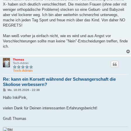
X- haben sich deutlich verschlechtert. Die meisten Frauen (ohne oder mit
weniger orthopädische Probleme) stecken so eine Geburt- und Babyzeit
aber viel lockerer weg. Ich bin aber weiterhin schmerzfrei unterwegs,
mache ich jeden Tag Sport und freue mich über das Kind. Von daher NO
REGRETS!
Man weiß vorher ja einfach nicht, wie es wird und aus Angst vor
Verschlechterungen sollte man keine "Nein"-Entscheidungen treffen, finde
ich.
Thomas
Tech-Admin
Re: kann ein Korsett während der Schwangerschaft die
Skoliose verbessern?
B
Mo, 18.05.2026 - 22:38
e
i
Hallo InkiPink,
t
r
a
vielen Dank für Deinen interessanten Erfahrungsbericht!
g
Gruß Thomas