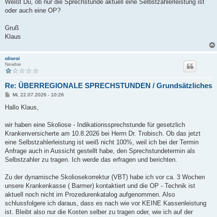
Weißt Du, ob nur die Sprechstunde aktuell eine Selbstzahlerleistung ist
oder auch eine OP?
Gruß
Klaus
olioroi
Newbie
Re: ÜBERREGIONALE SPRECHSTUNDEN / Grundsätzliches
B
Mi, 22.07.2026 - 10:26
e
i
Hallo Klaus,
t
r
a
wir haben eine Skoliose - Indikationssprechstunde für gesetzlich
g
Krankenversicherte am 10.8.2026 bei Herrn Dr. Trobisch. Ob das jetzt
eine Selbstzahlerleistung ist weiß nicht 100%, weil ich bei der Termin
Anfrage auch in Aussicht gestellt habe, den Sprechstundetermin als
Selbstzahler zu tragen. Ich werde das erfragen und berichten.
Zu der dynamische Skoliosekorrektur (VBT) habe ich vor ca. 3 Wochen
unsere Krankenkasse ( Barmer) kontaktiert und die OP - Technik ist
aktuell noch nicht im Prozedurenkatalog aufgenommen. Also
schlussfolgere ich daraus, dass es nach wie vor KEINE Kassenleistung
ist. Bleibt also nur die Kosten selber zu tragen oder, wie ich auf der