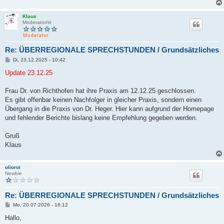
Klaus
Moderator/in
Re: ÜBERREGIONALE SPRECHSTUNDEN / Grundsätzliches
B
Di, 23.12.2025 - 10:42
e
i
Update 23.12.25
t
r
a
Frau Dr. von Richthofen hat ihre Praxis am 12.12.25 geschlossen.
g
Es gibt offenbar keinen Nachfolger in gleicher Praxis, sondern einen
Übergang in die Praxis von Dr. Heger. Hier kann aufgrund der Homepage
und fehlender Berichte bislang keine Empfehlung gegeben werden.
Gruß
Klaus
olioroi
Newbie
Re: ÜBERREGIONALE SPRECHSTUNDEN / Grundsätzliches
B
Mo, 20.07.2026 - 16:12
e
i
Hallo,
t