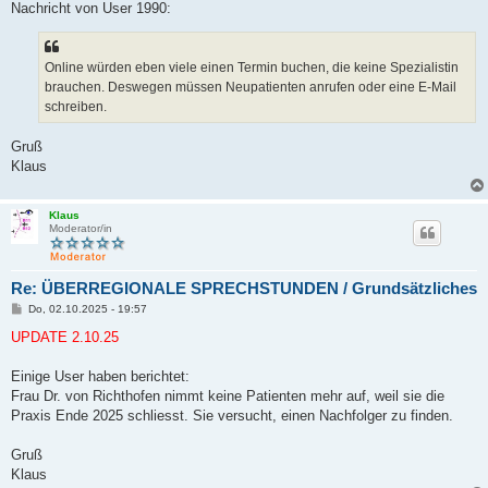
Nachricht von User 1990:
Online würden eben viele einen Termin buchen, die keine Spezialistin
brauchen. Deswegen müssen Neupatienten anrufen oder eine E-Mail
schreiben.
Gruß
Klaus
Klaus
Moderator/in
Re: ÜBERREGIONALE SPRECHSTUNDEN / Grundsätzliches
B
Do, 02.10.2025 - 19:57
e
i
UPDATE 2.10.25
t
r
a
Einige User haben berichtet:
g
Frau Dr. von Richthofen nimmt keine Patienten mehr auf, weil sie die
Praxis Ende 2025 schliesst. Sie versucht, einen Nachfolger zu finden.
Gruß
Klaus