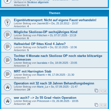
Verfasst in
Skoliose allgemein
Antworten:
6
Themen
Eigenbluttransport: Nicht auf eigene Faust verhandeln!
Letzter Beitrag von
Jasmin30
«
Do, 25.10.2012 - 15:57
Antworten:
4
Mögliche Skoliose-OP sechsjähriges Kind
Letzter Beitrag von
Flötchen
«
Di, 07.07.2026 - 13:19
Antworten:
6
Halbwirbel OP fittes Kind 4 Jahre?
Letzter Beitrag von
Schjul26
«
Do, 02.10.2025 - 10:36
Antworten:
5
Tochter 4 Monate nach Skoliose OP noch starke blitzartige
Schmerzen
Letzter Beitrag von
Iauralata
«
Do, 18.09.2025 - 23:05
Antworten:
2
MRT mit Harrington Stab
Letzter Beitrag von
Maerki
«
Mi, 17.09.2025 - 21:30
Antworten:
7
Operation mit 32 nach 18 Jahren Behandlungsbeginn
Letzter Beitrag von
Marie_La
«
So, 07.09.2025 - 21:47
Antworten:
24
1
2
wer auch? --> 2x 55 Grad +kein Operation
Letzter Beitrag von
Prinzessin
«
Di, 26.08.2025 - 18:05
Antworten:
29
1
2