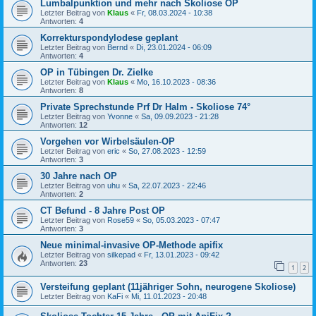
Lumbalpunktion und mehr nach Skoliose OP
Letzter Beitrag von
Klaus
«
Fr, 08.03.2024 - 10:38
Antworten:
4
Korrekturspondylodese geplant
Letzter Beitrag von
Bernd
«
Di, 23.01.2024 - 06:09
Antworten:
4
OP in Tübingen Dr. Zielke
Letzter Beitrag von
Klaus
«
Mo, 16.10.2023 - 08:36
Antworten:
8
Private Sprechstunde Prf Dr Halm - Skoliose 74°
Letzter Beitrag von
Yvonne
«
Sa, 09.09.2023 - 21:28
Antworten:
12
Vorgehen vor Wirbelsäulen-OP
Letzter Beitrag von
eric
«
So, 27.08.2023 - 12:59
Antworten:
3
30 Jahre nach OP
Letzter Beitrag von
uhu
«
Sa, 22.07.2023 - 22:46
Antworten:
2
CT Befund - 8 Jahre Post OP
Letzter Beitrag von
Rose59
«
So, 05.03.2023 - 07:47
Antworten:
3
Neue minimal-invasive OP-Methode apifix
Letzter Beitrag von
silkepad
«
Fr, 13.01.2023 - 09:42
Antworten:
23
1
2
Versteifung geplant (11jähriger Sohn, neurogene Skoliose)
Letzter Beitrag von
KaFi
«
Mi, 11.01.2023 - 20:48