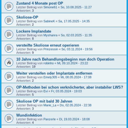
Zustand 4 Monate post OP
Letzter Beitrag von
Simone61
«
So, 10.08.2025 - 11:27
Antworten:
3
Skoliose-OP
Letzter Beitrag von
SabineK
«
Sa, 17.05.2025 - 14:35
Antworten:
2
Lockere Implandate
Letzter Beitrag von
Myshanra
«
So, 02.03.2025 - 11:35
Antworten:
8
versteifte Skoliose erneut operieren
Letzter Beitrag von
Prinzessin
«
So, 03.11.2024 - 19:56
Antworten:
9
10 Jahre nach Behandlungsbeginn nun doch Operation
Letzter Beitrag von
robinho
«
Mi, 09.10.2024 - 23:22
Antworten:
19
Weiter versteifen oder Implantate entfernen
Letzter Beitrag von
Emely305
«
Mi, 08.05.2024 - 17:08
Antworten:
2
OP-Methoden bei schon verknöcherter, aber instabiler LWS?
Letzter Beitrag von
Evi
«
Fr, 03.05.2024 - 19:03
Antworten:
5
Skoliose OP mit bald 30 Jahren
Letzter Beitrag von
Marie_La
«
Do, 02.05.2024 - 22:38
Antworten:
3
Wundinfektion
Letzter Beitrag von
Panzerle
«
Di, 19.03.2024 - 18:08
Antworten:
4