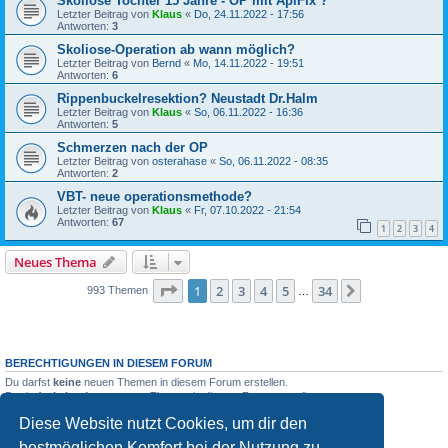
Skoliose Tochter 15 Jahre - OP mit ApiFix ?
Letzter Beitrag von
Klaus
«
Do, 24.11.2022 - 17:56
Antworten:
3
Skoliose-Operation ab wann möglich?
Letzter Beitrag von
Bernd
«
Mo, 14.11.2022 - 19:51
Antworten:
6
Rippenbuckelresektion? Neustadt Dr.Halm
Letzter Beitrag von
Klaus
«
So, 06.11.2022 - 16:36
Antworten:
5
Schmerzen nach der OP
Letzter Beitrag von
osterahase
«
So, 06.11.2022 - 08:35
Antworten:
2
VBT- neue operationsmethode?
Letzter Beitrag von
Klaus
«
Fr, 07.10.2022 - 21:54
Antworten:
67
1
2
3
4
Neues Thema
Seite
1
von
34
1
2
3
4
5
34
Nächste
993 Themen
…
BERECHTIGUNGEN IN DIESEM FORUM
Du darfst
keine
neuen Themen in diesem Forum erstellen.
Du darfst
keine
Antworten zu Themen in diesem Forum erstellen.
Du darfst deine Beiträge in diesem Forum
nicht
ändern.
Diese Website nutzt Cookies, um dir den
Du darfst deine Beiträge in diesem Forum
nicht
löschen.
Du darfst
keine
Dateianhänge in diesem Forum erstellen.
bestmöglichen Komfort bei der Nutzung zu