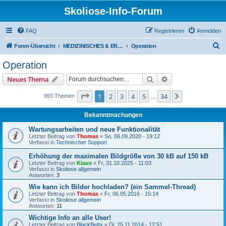
Skoliose-Info-Forum
FAQ
Registrieren
Anmelden
S
Foren-Übersicht
MEDIZINISCHES & ERFAHRUNGSAUSTAUSCH über Skoliose und Hyperkyphose
Operation
u
Operation
c
Suche
Erweiterte Suche
Neues Thema
h
e
Seite
1
von
34
1
2
3
4
5
34
Nächste
993 Themen
…
Bekanntmachungen
Wartungsarbeiten und neue Funktionalität
Letzter Beitrag von
Thomas
«
So, 06.09.2020 - 19:12
Verfasst in
Technischer Support
Erhöhung der maximalen Bildgröße von 30 kB auf 150 kB
Letzter Beitrag von
Klaus
«
Fr, 31.10.2025 - 11:03
Verfasst in
Skoliose allgemein
Antworten:
3
Wie kann ich Bilder hochladen? (ein Sammel-Thread)
Letzter Beitrag von
Thomas
«
Fr, 06.05.2016 - 15:14
Verfasst in
Skoliose allgemein
Antworten:
11
Wichtige Info an alle User!
Letzter Beitrag von
BlackBetty
«
Di, 25.11.2014 - 12:51