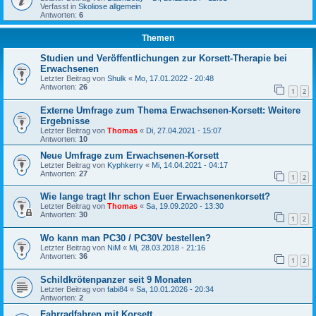
Verfasst in
Skoliose allgemein
Antworten:
6
Themen
Studien und Veröffentlichungen zur Korsett-Therapie bei
Erwachsenen
Letzter Beitrag von
Shulk
«
Mo, 17.01.2022 - 20:48
Antworten:
26
1
2
Externe Umfrage zum Thema Erwachsenen-Korsett: Weitere
Ergebnisse
Letzter Beitrag von
Thomas
«
Di, 27.04.2021 - 15:07
Antworten:
10
Neue Umfrage zum Erwachsenen-Korsett
Letzter Beitrag von
Kyphkerry
«
Mi, 14.04.2021 - 04:17
Antworten:
27
1
2
Wie lange tragt Ihr schon Euer Erwachsenenkorsett?
Letzter Beitrag von
Thomas
«
Sa, 19.09.2020 - 13:30
Antworten:
30
1
2
Wo kann man PC30 / PC30V bestellen?
Letzter Beitrag von
NiM
«
Mi, 28.03.2018 - 21:16
Antworten:
36
1
2
Schildkrötenpanzer seit 9 Monaten
Letzter Beitrag von
fabi84
«
Sa, 10.01.2026 - 20:34
Antworten:
2
Fahrradfahren mit Korsett