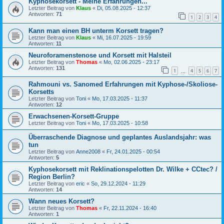
Kyphosekorsett - Meine Erfahrungen...
Letzter Beitrag von
Klaus
«
Di, 05.08.2025 - 12:37
Antworten:
71
1
2
3
4
Kann man einen BH unterm Korsett tragen?
Letzter Beitrag von
Klaus
«
Mi, 16.07.2025 - 19:59
Antworten:
11
Neuroforamenstenose und Korsett mit Halsteil
Letzter Beitrag von
Thomas
«
Mo, 02.06.2025 - 23:17
Antworten:
131
1
4
5
6
7
…
Rahmouni vs. Sanomed Erfahrungen mit Kyphose-/Skoliose-
Korsetts
Letzter Beitrag von
Toni
«
Mo, 17.03.2025 - 11:37
Antworten:
12
Erwachsenen-Korsett-Gruppe
Letzter Beitrag von
Toni
«
Mo, 17.03.2025 - 10:58
Überraschende Diagnose und geplantes Auslandsjahr: was
tun
Letzter Beitrag von
Anne2008
«
Fr, 24.01.2025 - 00:54
Antworten:
5
Kyphosekorsett mit Reklinationspelotten Dr. Wilke + CCtec? /
Region Berlin?
Letzter Beitrag von
eric
«
So, 29.12.2024 - 11:29
Antworten:
14
Wann neues Korsett?
Letzter Beitrag von
Thomas
«
Fr, 22.11.2024 - 16:40
Antworten:
1