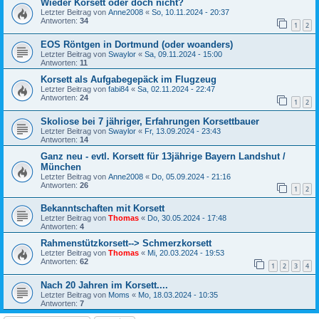
Wieder Korsett oder doch nicht?
Letzter Beitrag von
Anne2008
«
So, 10.11.2024 - 20:37
Antworten:
34
1
2
EOS Röntgen in Dortmund (oder woanders)
Letzter Beitrag von
Swaylor
«
Sa, 09.11.2024 - 15:00
Antworten:
11
Korsett als Aufgabegepäck im Flugzeug
Letzter Beitrag von
fabi84
«
Sa, 02.11.2024 - 22:47
Antworten:
24
1
2
Skoliose bei 7 jähriger, Erfahrungen Korsettbauer
Letzter Beitrag von
Swaylor
«
Fr, 13.09.2024 - 23:43
Antworten:
14
Ganz neu - evtl. Korsett für 13jährige Bayern Landshut /
München
Letzter Beitrag von
Anne2008
«
Do, 05.09.2024 - 21:16
Antworten:
26
1
2
Bekanntschaften mit Korsett
Letzter Beitrag von
Thomas
«
Do, 30.05.2024 - 17:48
Antworten:
4
Rahmenstützkorsett--> Schmerzkorsett
Letzter Beitrag von
Thomas
«
Mi, 20.03.2024 - 19:53
Antworten:
62
1
2
3
4
Nach 20 Jahren im Korsett....
Letzter Beitrag von
Moms
«
Mo, 18.03.2024 - 10:35
Antworten:
7