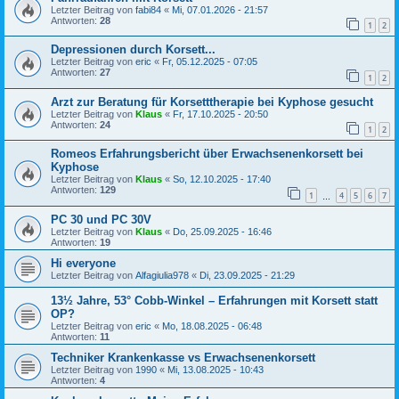
Letzter Beitrag von
fabi84
«
Mi, 07.01.2026 - 21:57
Antworten:
28
1
2
Depressionen durch Korsett...
Letzter Beitrag von
eric
«
Fr, 05.12.2025 - 07:05
Antworten:
27
1
2
Arzt zur Beratung für Korsetttherapie bei Kyphose gesucht
Letzter Beitrag von
Klaus
«
Fr, 17.10.2025 - 20:50
Antworten:
24
1
2
Romeos Erfahrungsbericht über Erwachsenenkorsett bei
Kyphose
Letzter Beitrag von
Klaus
«
So, 12.10.2025 - 17:40
Antworten:
129
1
4
5
6
7
…
PC 30 und PC 30V
Letzter Beitrag von
Klaus
«
Do, 25.09.2025 - 16:46
Antworten:
19
Hi everyone
Letzter Beitrag von
Alfagiulia978
«
Di, 23.09.2025 - 21:29
13½ Jahre, 53° Cobb-Winkel – Erfahrungen mit Korsett statt
OP?
Letzter Beitrag von
eric
«
Mo, 18.08.2025 - 06:48
Antworten:
11
Techniker Krankenkasse vs Erwachsenenkorsett
Letzter Beitrag von
1990
«
Mi, 13.08.2025 - 10:43
Antworten:
4