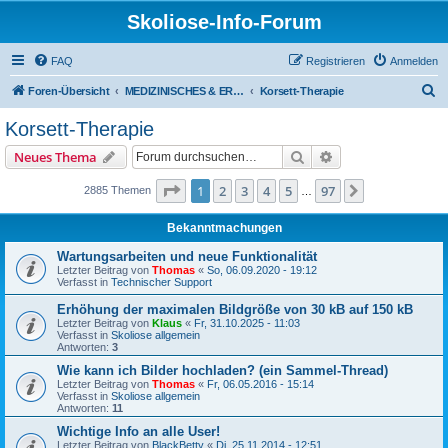
Skoliose-Info-Forum
FAQ
Registrieren
Anmelden
S
Foren-Übersicht
MEDIZINISCHES & ERFAHRUNGSAUSTAUSCH über Skoliose und Hyperkyphose
Korsett-Therapie
u
Korsett-Therapie
c
Suche
Erweiterte Suche
Neues Thema
h
e
Seite
1
von
97
1
2
3
4
5
97
Nächste
2885 Themen
…
Bekanntmachungen
Wartungsarbeiten und neue Funktionalität
Letzter Beitrag von
Thomas
«
So, 06.09.2020 - 19:12
Verfasst in
Technischer Support
Erhöhung der maximalen Bildgröße von 30 kB auf 150 kB
Letzter Beitrag von
Klaus
«
Fr, 31.10.2025 - 11:03
Verfasst in
Skoliose allgemein
Antworten:
3
Wie kann ich Bilder hochladen? (ein Sammel-Thread)
Letzter Beitrag von
Thomas
«
Fr, 06.05.2016 - 15:14
Verfasst in
Skoliose allgemein
Antworten:
11
Wichtige Info an alle User!
Letzter Beitrag von
BlackBetty
«
Di, 25.11.2014 - 12:51