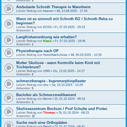
Antworten:
3
Ambulante Schroth Therapie in Mannheim
Letzter Beitrag von
heaven
«
Mi, 13.08.2025 - 17:34
Wann ist es sinnvoll mit Schroth KG / Schroth Reha zu
beginnen?
Letzter Beitrag von
EOS4
«
Fr, 07.03.2025 - 20:23
Antworten:
1
Langfristverordnung wie erhalten?
Letzter Beitrag von
Klaus
«
Fr, 07.03.2025 - 18:46
Antworten:
1
Physiotherapie nach OP
Letzter Beitrag von
HunchbackJonas
«
Mi, 05.03.2025 - 10:28
Mutter Skoliose - wann Kontrolle beim Kind mit
Trichterbrust?
Letzter Beitrag von
1990
«
Do, 13.02.2025 - 14:27
Antworten:
2
schmerztherapie - buprenorphinpflaster
Letzter Beitrag von
uhu
«
Sa, 19.10.2024 - 13:29
Antworten:
5
Baclofen als Schmerzmedikament
Letzter Beitrag von
Bernd
«
Di, 01.10.2024 - 09:16
Antworten:
2
Skoliosezentrum Bochum / Prof Schulte und Protec
Letzter Beitrag von
Thomas
«
Di, 01.10.2024 - 08:23
Antworten:
11
Suche nach eine Orthopäden
Letzter Beitrag von
Bernd
«
Di, 01.10.2024 - 05:41