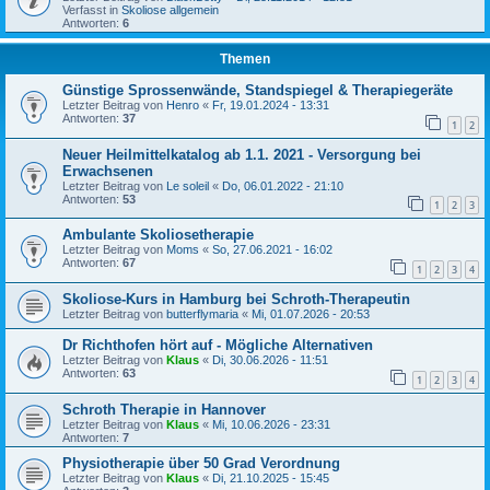
Verfasst in
Skoliose allgemein
Antworten:
6
Themen
Günstige Sprossenwände, Standspiegel & Therapiegeräte
Letzter Beitrag von
Henro
«
Fr, 19.01.2024 - 13:31
Antworten:
37
1
2
Neuer Heilmittelkatalog ab 1.1. 2021 - Versorgung bei
Erwachsenen
Letzter Beitrag von
Le soleil
«
Do, 06.01.2022 - 21:10
Antworten:
53
1
2
3
Ambulante Skoliosetherapie
Letzter Beitrag von
Moms
«
So, 27.06.2021 - 16:02
Antworten:
67
1
2
3
4
Skoliose-Kurs in Hamburg bei Schroth-Therapeutin
Letzter Beitrag von
butterflymaria
«
Mi, 01.07.2026 - 20:53
Dr Richthofen hört auf - Mögliche Alternativen
Letzter Beitrag von
Klaus
«
Di, 30.06.2026 - 11:51
Antworten:
63
1
2
3
4
Schroth Therapie in Hannover
Letzter Beitrag von
Klaus
«
Mi, 10.06.2026 - 23:31
Antworten:
7
Physiotherapie über 50 Grad Verordnung
Letzter Beitrag von
Klaus
«
Di, 21.10.2025 - 15:45