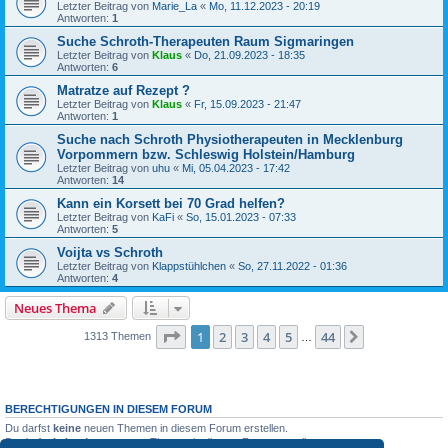
Letzter Beitrag von
Marie_La
«
Mo, 11.12.2023 - 20:19
Antworten:
1
Suche Schroth-Therapeuten Raum Sigmaringen
Letzter Beitrag von
Klaus
«
Do, 21.09.2023 - 18:35
Antworten:
6
Matratze auf Rezept ?
Letzter Beitrag von
Klaus
«
Fr, 15.09.2023 - 21:47
Antworten:
1
Suche nach Schroth Physiotherapeuten in Mecklenburg
Vorpommern bzw. Schleswig Holstein/Hamburg
Letzter Beitrag von
uhu
«
Mi, 05.04.2023 - 17:42
Antworten:
14
Kann ein Korsett bei 70 Grad helfen?
Letzter Beitrag von
KaFi
«
So, 15.01.2023 - 07:33
Antworten:
5
Voijta vs Schroth
Letzter Beitrag von
Klappstühlchen
«
So, 27.11.2022 - 01:36
Antworten:
4
Neues Thema
Seite
1
von
44
1
2
3
4
5
44
Nächste
1313 Themen
…
BERECHTIGUNGEN IN DIESEM FORUM
Du darfst
keine
neuen Themen in diesem Forum erstellen.
Du darfst
keine
Antworten zu Themen in diesem Forum erstellen.