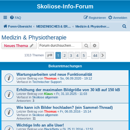
Skoliose-Info-Forum
FAQ
Registrieren
Anmelden
S
Foren-Übersicht
MEDIZINISCHES & ERFAHRUNGSAUSTAUSCH über Skoliose und Hyperkyphose
Medizin & Physiotherapie
u
Medizin & Physiotherapie
c
Suche
Erweiterte Suche
Neues Thema
h
e
Seite
1
von
44
1
2
3
4
5
44
Nächste
1313 Themen
…
Bekanntmachungen
Wartungsarbeiten und neue Funktionalität
Letzter Beitrag von
Thomas
«
So, 06.09.2020 - 19:12
Verfasst in
Technischer Support
Erhöhung der maximalen Bildgröße von 30 kB auf 150 kB
Letzter Beitrag von
Klaus
«
Fr, 31.10.2025 - 11:03
Verfasst in
Skoliose allgemein
Antworten:
3
Wie kann ich Bilder hochladen? (ein Sammel-Thread)
Letzter Beitrag von
Thomas
«
Fr, 06.05.2016 - 15:14
Verfasst in
Skoliose allgemein
Antworten:
11
Wichtige Info an alle User!
Letzter Beitrag von
BlackBetty
«
Di, 25.11.2014 - 12:51