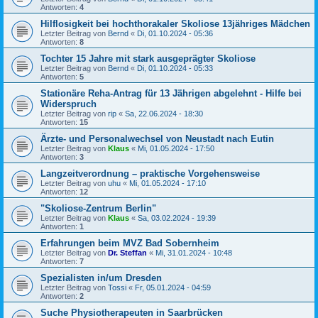
Antworten:
4
Hilflosigkeit bei hochthorakaler Skoliose 13jähriges Mädchen
Letzter Beitrag von
Bernd
«
Di, 01.10.2024 - 05:36
Antworten:
8
Tochter 15 Jahre mit stark ausgeprägter Skoliose
Letzter Beitrag von
Bernd
«
Di, 01.10.2024 - 05:33
Antworten:
5
Stationäre Reha-Antrag für 13 Jährigen abgelehnt - Hilfe bei
Widerspruch
Letzter Beitrag von
rip
«
Sa, 22.06.2024 - 18:30
Antworten:
15
Ärzte- und Personalwechsel von Neustadt nach Eutin
Letzter Beitrag von
Klaus
«
Mi, 01.05.2024 - 17:50
Antworten:
3
Langzeitverordnung – praktische Vorgehensweise
Letzter Beitrag von
uhu
«
Mi, 01.05.2024 - 17:10
Antworten:
12
"Skoliose-Zentrum Berlin"
Letzter Beitrag von
Klaus
«
Sa, 03.02.2024 - 19:39
Antworten:
1
Erfahrungen beim MVZ Bad Sobernheim
Letzter Beitrag von
Dr. Steffan
«
Mi, 31.01.2024 - 10:48
Antworten:
7
Spezialisten in/um Dresden
Letzter Beitrag von
Tossi
«
Fr, 05.01.2024 - 04:59
Antworten:
2
Suche Physiotherapeuten in Saarbrücken