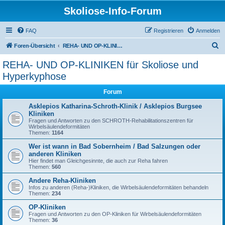
Skoliose-Info-Forum
FAQ
Registrieren
Anmelden
S
Foren-Übersicht
REHA- UND OP-KLINIKEN für Skoliose und Hyperkyphose
u
REHA- UND OP-KLINIKEN für Skoliose und
c
Hyperkyphose
h
Forum
e
Asklepios Katharina-Schroth-Klinik / Asklepios Burgsee
Kliniken
Fragen und Antworten zu den SCHROTH-Rehabilitationszentren für
Wirbelsäulendeformitäten
Themen:
1164
Wer ist wann in Bad Sobernheim / Bad Salzungen oder
anderen Kliniken
Hier findet man Gleichgesinnte, die auch zur Reha fahren
Themen:
560
Andere Reha-Kliniken
Infos zu anderen (Reha-)Kliniken, die Wirbelsäulendeformitäten behandeln
Themen:
234
OP-Kliniken
Fragen und Antworten zu den OP-Kliniken für Wirbelsäulendeformitäten
Themen:
36