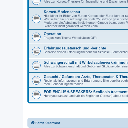
Alles zur Korsett-Therapie für Jugendliche und Erwachsene
Korsett-Modenschau
Hier könnt ihr Bilder von Eurem Korsett oder Eurer korsett-
Wer selber ein Korsett trägt, mehr als 25 Beiträge geschriebe
Moderator die Aufnahme in die Korsett-Gruppe beantragen.
Sicherheit nicht garantiert werden kann.
Operation
Fragen zum Thema Wirbelsäulen OP's
Erfahrungsaustausch und -berichte
Schreibe deinen Erfahrungsbericht zur Skoliose, Schmerzb
Schwangerschaft mit Wirbelsäulenverkrümmun
Alles zu Schwangerschaft und Geburt mit Skoliose oder ei
Gesucht / Gefunden: Ärzte, Therapeuten & Ther
Regionale Informationen und Erfahrungen. Bitte beteiligt eu
med. Behandlungsmethoden.
FOR ENGLISH-SPEAKERS: Scoliosis treatment
Here you can ask and talk (in English or German) about scol
Foren-Übersicht