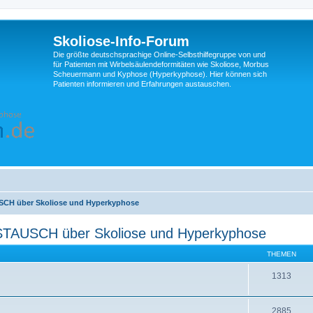
Skoliose-Info-Forum
Die größte deutschsprachige Online-Selbsthilfegruppe von und
für Patienten mit Wirbelsäulendeformitäten wie Skoliose, Morbus
Scheuermann und Kyphose (Hyperkyphose). Hier können sich
Patienten informieren und Erfahrungen austauschen.
H über Skoliose und Hyperkyphose
USCH über Skoliose und Hyperkyphose
THEMEN
1313
2885