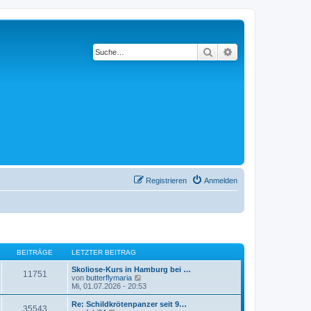
Suche
Erweiterte Suche
Registrieren
Anmelden
BEITRÄGE
LETZTER BEITRAG
Skoliose-Kurs in Hamburg bei …
11751
N
von
butterflymaria
e
Mi, 01.07.2026 - 20:53
u
e
Re: Schildkrötenpanzer seit 9…
35543
s