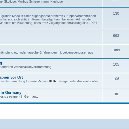
 bei Skoliose, Morbus Scheuermann, Kyphose ...
130
tauglichen Mode in einer zugangsbeschränkten Gruppe veröffentlichen.
n hat und sich aktiv im Forum beteiligt, kann bei einem Admin oder
 Wir bitten um Beachtung, dass trotz Zugangsbeschränkung eine 100%
993
1089
ekämpfung etc. oder tausche Erfahrungen mit Leidensgenossen aus
g
105
ner anderen Wirbelsäulenverkrümmung
apien vor Ort
106
ch an der Sammlung für eure Region.
KEINE
Fragen oder Auskünfte über
 in Germany
38
iosis treatment in Germany.