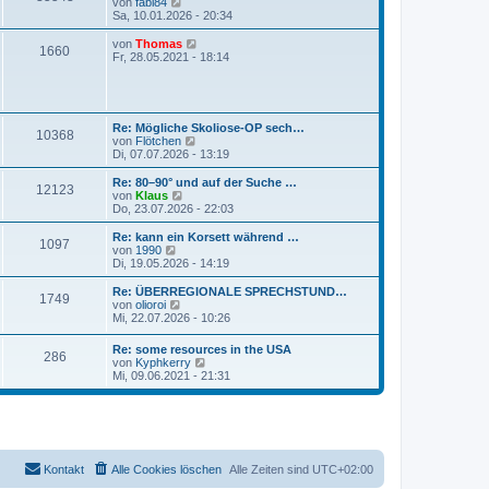
N
von
fabi84
t
e
Sa, 10.01.2026 - 20:34
e
u
r
e
N
von
Thomas
1660
B
s
e
Fr, 28.05.2021 - 18:14
e
t
u
i
e
e
t
r
s
r
B
t
a
e
e
Re: Mögliche Skoliose-OP sech…
g
i
10368
r
N
von
Flötchen
t
B
e
Di, 07.07.2026 - 13:19
r
e
u
a
i
e
Re: 80–90° und auf der Suche …
g
t
12123
s
N
von
Klaus
r
t
e
Do, 23.07.2026 - 22:03
a
e
u
g
r
e
Re: kann ein Korsett während …
1097
B
s
N
von
1990
e
t
e
Di, 19.05.2026 - 14:19
i
e
u
t
r
e
Re: ÜBERREGIONALE SPRECHSTUND…
r
1749
B
s
N
von
olioroi
a
e
t
e
Mi, 22.07.2026 - 10:26
g
i
e
u
t
r
e
Re: some resources in the USA
r
B
286
s
N
von
Kyphkerry
a
e
t
e
Mi, 09.06.2021 - 21:31
g
i
e
u
t
r
e
r
B
s
a
e
t
g
i
e
t
r
r
B
Kontakt
Alle Cookies löschen
Alle Zeiten sind
UTC+02:00
a
e
g