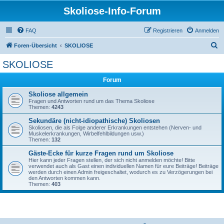
Skoliose-Info-Forum
FAQ
Registrieren
Anmelden
S
Foren-Übersicht
SKOLIOSE
u
SKOLIOSE
c
Forum
h
e
Skoliose allgemein
Fragen und Antworten rund um das Thema Skoliose
Themen:
4243
Sekundäre (nicht-idiopathische) Skoliosen
Skoliosen, die als Folge anderer Erkrankungen entstehen (Nerven- und
Muskelerkrankungen, Wirbelfehlbildungen usw.)
Themen:
132
Gäste-Ecke für kurze Fragen rund um Skoliose
Hier kann jeder Fragen stellen, der sich nicht anmelden möchte! Bitte
verwendet auch als Gast einen individuellen Namen für eure Beiträge! Beiträge
werden durch einen Admin freigeschaltet, wodurch es zu Verzögerungen bei
den Antworten kommen kann.
Themen:
403