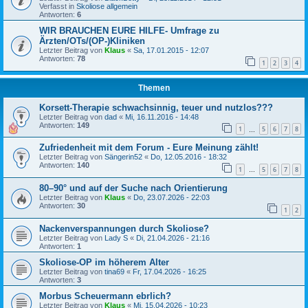
Verfasst in
Skoliose allgemein
Antworten:
6
WIR BRAUCHEN EURE HILFE- Umfrage zu
Ärzten/OTs/(OP-)Kliniken
Letzter Beitrag von
Klaus
«
Sa, 17.01.2015 - 12:07
Antworten:
78
1
2
3
4
Themen
Korsett-Therapie schwachsinnig, teuer und nutzlos???
Letzter Beitrag von
dad
«
Mi, 16.11.2016 - 14:48
Antworten:
149
1
5
6
7
8
…
Zufriedenheit mit dem Forum - Eure Meinung zählt!
Letzter Beitrag von
Sängerin52
«
Do, 12.05.2016 - 18:32
Antworten:
140
1
5
6
7
8
…
80–90° und auf der Suche nach Orientierung
Letzter Beitrag von
Klaus
«
Do, 23.07.2026 - 22:03
Antworten:
30
1
2
Nackenverspannungen durch Skoliose?
Letzter Beitrag von
Lady S
«
Di, 21.04.2026 - 21:16
Antworten:
1
Skoliose-OP im höherem Alter
Letzter Beitrag von
tina69
«
Fr, 17.04.2026 - 16:25
Antworten:
3
Morbus Scheuermann ebrlich?
Letzter Beitrag von
Klaus
«
Mi, 15.04.2026 - 10:23