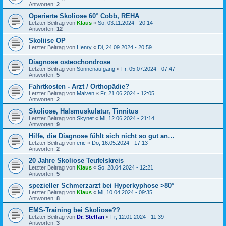
Antworten:
2
Operierte Skoliose 60° Cobb, REHA
Letzter Beitrag von
Klaus
«
So, 03.11.2024 - 20:14
Antworten:
12
Skoliise OP
Letzter Beitrag von
Henry
«
Di, 24.09.2024 - 20:59
Diagnose osteochondrose
Letzter Beitrag von
Sonnenaufgang
«
Fr, 05.07.2024 - 07:47
Antworten:
5
Fahrtkosten - Arzt / Orthopädie?
Letzter Beitrag von
Malven
«
Fr, 21.06.2024 - 12:05
Antworten:
2
Skoliose, Halsmuskulatur, Tinnitus
Letzter Beitrag von
Skynet
«
Mi, 12.06.2024 - 21:14
Antworten:
9
Hilfe, die Diagnose fühlt sich nicht so gut an…
Letzter Beitrag von
eric
«
Do, 16.05.2024 - 17:13
Antworten:
2
20 Jahre Skoliose Teufelskreis
Letzter Beitrag von
Klaus
«
So, 28.04.2024 - 12:21
Antworten:
5
spezieller Schmerzarzt bei Hyperkyphose >80°
Letzter Beitrag von
Klaus
«
Mi, 10.04.2024 - 09:35
Antworten:
8
EMS-Training bei Skoliose??
Letzter Beitrag von
Dr. Steffan
«
Fr, 12.01.2024 - 11:39
Antworten:
3