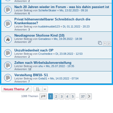
Antworten:
2
Nach 20 Jahren wieder im Forum - was bis dahin passiert ist
Letzter Beitrag von
SchieferSkater
«
Mo, 13.02.2023 - 09:16
Antworten:
6
Privat höhenverstellbarer Schreibtisch durch die
Krankenkasse?
Letzter Beitrag von
kuddelmuddel123
«
Di, 01.11.2022 - 20:23
Antworten:
3
Neudiagnose Skoliose Kind (10)
Letzter Beitrag von
Geradeso
«
Mo, 19.09.2022 - 18:39
Antworten:
27
1
2
Unzufriedenheit nach OP
Letzter Beitrag von
Crushedice
«
Di, 23.08.2022 - 12:53
Antworten:
2
Zelten nach Wirbelsäulenversteifung
Letzter Beitrag von
uhu
«
Mo, 25.07.2022 - 19:35
Antworten:
12
Versteifung BW10- S1
Letzter Beitrag von
Gela01
«
Mo, 14.03.2022 - 07:54
Antworten:
7
Neues Thema
Seite
1
von
37
1
2
3
4
5
37
Nächste
1088 Themen
…