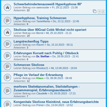
Schwerbehindertenausweiß Hyperkyphose 80°
Letzter Beitrag von
uwerossler
«
Fr, 29.12.2023 - 21:08
Antworten:
22
1
2
Hyperkyphose, Training Schmerzen
Letzter Beitrag von
TanteMarita
«
Do, 23.11.2023 - 12:45
Antworten:
9
Skoliose über 80Grad Cobb Winkel nicht operiert
Letzter Beitrag von
Bernd
«
Mi, 25.10.2023 - 21:11
Antworten:
19
Langstreckenflug Tipps
Letzter Beitrag von
Raven
«
So, 15.10.2023 - 00:11
Antworten:
3
Erfahrungen Korsett nach Pohlig / Ottobock
Letzter Beitrag von
Dr. Steffan
«
Do, 28.09.2023 - 22:41
Antworten:
6
Schmerzen Skoliose
Letzter Beitrag von
Rhodos21
«
Mi, 13.09.2023 - 19:04
Pflege im Verlauf der Erkrankung
Letzter Beitrag von
Klaus
«
Di, 08.08.2023 - 09:49
Antworten:
12
merhrere Skelettanomalien, Steilstellungen -
Zusammenspiel, Erfahrungsaustausch
Letzter Beitrag von
Claudielle
«
Di, 09.05.2023 - 17:21
Antworten:
7
Kongenitale Skoliose Kleinkind, neue Erfahrungsberichte
Letzter Beitrag von
Primel
«
Do, 13.04.2023 - 13:52