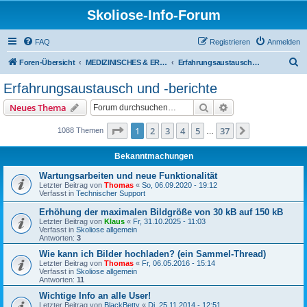
Skoliose-Info-Forum
FAQ
Registrieren
Anmelden
S
Foren-Übersicht
MEDIZINISCHES & ERFAHRUNGSAUSTAUSCH über Skoliose und Hyperkyphose
Erfahrungsaustausch und -berichte
u
Erfahrungsaustausch und -berichte
c
Suche
Erweiterte Suche
Neues Thema
h
e
Seite
1
von
37
1
2
3
4
5
37
Nächste
1088 Themen
…
Bekanntmachungen
Wartungsarbeiten und neue Funktionalität
Letzter Beitrag von
Thomas
«
So, 06.09.2020 - 19:12
Verfasst in
Technischer Support
Erhöhung der maximalen Bildgröße von 30 kB auf 150 kB
Letzter Beitrag von
Klaus
«
Fr, 31.10.2025 - 11:03
Verfasst in
Skoliose allgemein
Antworten:
3
Wie kann ich Bilder hochladen? (ein Sammel-Thread)
Letzter Beitrag von
Thomas
«
Fr, 06.05.2016 - 15:14
Verfasst in
Skoliose allgemein
Antworten:
11
Wichtige Info an alle User!
Letzter Beitrag von
BlackBetty
«
Di, 25.11.2014 - 12:51