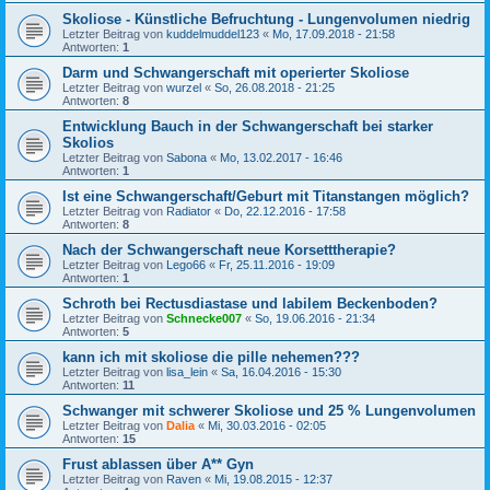
Skoliose - Künstliche Befruchtung - Lungenvolumen niedrig
Letzter Beitrag von
kuddelmuddel123
«
Mo, 17.09.2018 - 21:58
Antworten:
1
Darm und Schwangerschaft mit operierter Skoliose
Letzter Beitrag von
wurzel
«
So, 26.08.2018 - 21:25
Antworten:
8
Entwicklung Bauch in der Schwangerschaft bei starker
Skolios
Letzter Beitrag von
Sabona
«
Mo, 13.02.2017 - 16:46
Antworten:
1
Ist eine Schwangerschaft/Geburt mit Titanstangen möglich?
Letzter Beitrag von
Radiator
«
Do, 22.12.2016 - 17:58
Antworten:
8
Nach der Schwangerschaft neue Korsetttherapie?
Letzter Beitrag von
Lego66
«
Fr, 25.11.2016 - 19:09
Antworten:
1
Schroth bei Rectusdiastase und labilem Beckenboden?
Letzter Beitrag von
Schnecke007
«
So, 19.06.2016 - 21:34
Antworten:
5
kann ich mit skoliose die pille nehemen???
Letzter Beitrag von
lisa_lein
«
Sa, 16.04.2016 - 15:30
Antworten:
11
Schwanger mit schwerer Skoliose und 25 % Lungenvolumen
Letzter Beitrag von
Dalia
«
Mi, 30.03.2016 - 02:05
Antworten:
15
Frust ablassen über A** Gyn
Letzter Beitrag von
Raven
«
Mi, 19.08.2015 - 12:37