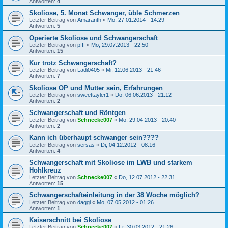
Antworten:
4
Skoliose, 5. Monat Schwanger, üble Schmerzen
Letzter Beitrag von
Amaranth
«
Mo, 27.01.2014 - 14:29
Antworten:
5
Operierte Skoliose und Schwangerschaft
Letzter Beitrag von
pfff
«
Mo, 29.07.2013 - 22:50
Antworten:
15
Kur trotz Schwangerschaft?
Letzter Beitrag von
Ladi0405
«
Mi, 12.06.2013 - 21:46
Antworten:
7
Skoliose OP und Mutter sein, Erfahrungen
Letzter Beitrag von
sweettayler1
«
Do, 06.06.2013 - 21:12
Antworten:
2
Schwangerschaft und Röntgen
Letzter Beitrag von
Schnecke007
«
Mo, 29.04.2013 - 20:40
Antworten:
2
Kann ich überhaupt schwanger sein????
Letzter Beitrag von
sersas
«
Di, 04.12.2012 - 08:16
Antworten:
4
Schwangerschaft mit Skoliose im LWB und starkem
Hohlkreuz
Letzter Beitrag von
Schnecke007
«
Do, 12.07.2012 - 22:31
Antworten:
15
Schwangerschafteinleitung in der 38 Woche möglich?
Letzter Beitrag von
daggi
«
Mo, 07.05.2012 - 01:26
Antworten:
1
Kaiserschnitt bei Skoliose
Letzter Beitrag von
Schnecke007
«
Fr, 30.03.2012 - 21:26