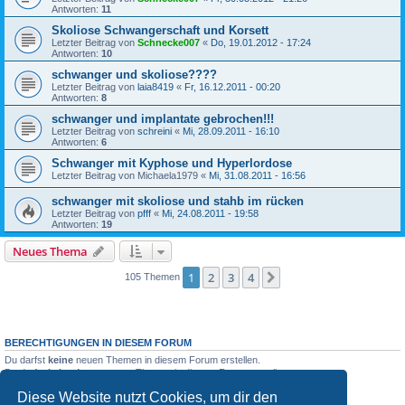
Antworten:
11
Skoliose Schwangerschaft und Korsett
Letzter Beitrag von
Schnecke007
«
Do, 19.01.2012 - 17:24
Antworten:
10
schwanger und skoliose????
Letzter Beitrag von
laia8419
«
Fr, 16.12.2011 - 00:20
Antworten:
8
schwanger und implantate gebrochen!!!
Letzter Beitrag von
schreini
«
Mi, 28.09.2011 - 16:10
Antworten:
6
Schwanger mit Kyphose und Hyperlordose
Letzter Beitrag von
Michaela1979
«
Mi, 31.08.2011 - 16:56
schwanger mit skoliose und stahb im rücken
Letzter Beitrag von
pfff
«
Mi, 24.08.2011 - 19:58
Antworten:
19
Neues Thema
1
2
3
4
Nächste
105 Themen
BERECHTIGUNGEN IN DIESEM FORUM
Du darfst
keine
neuen Themen in diesem Forum erstellen.
Du darfst
keine
Antworten zu Themen in diesem Forum erstellen.
Du darfst deine Beiträge in diesem Forum
nicht
ändern.
Diese Website nutzt Cookies, um dir den
Du darfst deine Beiträge in diesem Forum
nicht
löschen.