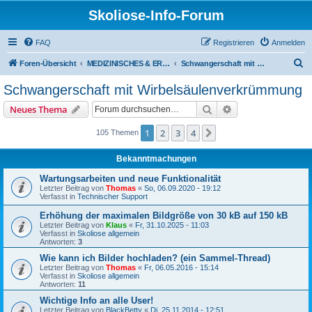
Skoliose-Info-Forum
FAQ
Registrieren
Anmelden
S
Foren-Übersicht
MEDIZINISCHES & ERFAHRUNGSAUSTAUSCH über Skoliose und Hyperkyphose
Schwangerschaft mit Wirbelsäulenverkrümmung
u
Schwangerschaft mit Wirbelsäulenverkrümmung
c
Suche
Erweiterte Suche
Neues Thema
h
e
1
2
3
4
Nächste
105 Themen
Bekanntmachungen
Wartungsarbeiten und neue Funktionalität
Letzter Beitrag von
Thomas
«
So, 06.09.2020 - 19:12
Verfasst in
Technischer Support
Erhöhung der maximalen Bildgröße von 30 kB auf 150 kB
Letzter Beitrag von
Klaus
«
Fr, 31.10.2025 - 11:03
Verfasst in
Skoliose allgemein
Antworten:
3
Wie kann ich Bilder hochladen? (ein Sammel-Thread)
Letzter Beitrag von
Thomas
«
Fr, 06.05.2016 - 15:14
Verfasst in
Skoliose allgemein
Antworten:
11
Wichtige Info an alle User!
Letzter Beitrag von
BlackBetty
«
Di, 25.11.2014 - 12:51