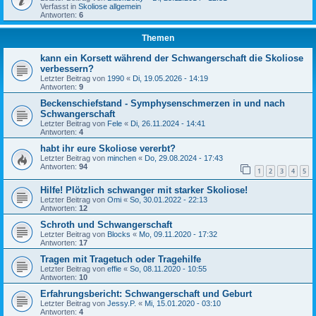
Verfasst in
Skoliose allgemein
Antworten:
6
Themen
kann ein Korsett während der Schwangerschaft die Skoliose
verbessern?
Letzter Beitrag von
1990
«
Di, 19.05.2026 - 14:19
Antworten:
9
Beckenschiefstand - Symphysenschmerzen in und nach
Schwangerschaft
Letzter Beitrag von
Fele
«
Di, 26.11.2024 - 14:41
Antworten:
4
habt ihr eure Skoliose vererbt?
Letzter Beitrag von
minchen
«
Do, 29.08.2024 - 17:43
Antworten:
94
1
2
3
4
5
Hilfe! Plötzlich schwanger mit starker Skoliose!
Letzter Beitrag von
Omi
«
So, 30.01.2022 - 22:13
Antworten:
12
Schroth und Schwangerschaft
Letzter Beitrag von
Blocks
«
Mo, 09.11.2020 - 17:32
Antworten:
17
Tragen mit Tragetuch oder Tragehilfe
Letzter Beitrag von
effie
«
So, 08.11.2020 - 10:55
Antworten:
10
Erfahrungsbericht: Schwangerschaft und Geburt
Letzter Beitrag von
Jessy.P.
«
Mi, 15.01.2020 - 03:10
Antworten:
4