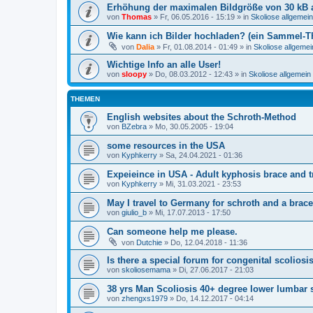
Erhöhung der maximalen Bildgröße von 30 kB 
von
Thomas
»
Fr, 06.05.2016 - 15:19
» in
Skoliose allgemein
Wie kann ich Bilder hochladen? (ein Sammel-T
von
Dalia
»
Fr, 01.08.2014 - 01:49
» in
Skoliose allgemei
Wichtige Info an alle User!
von
sloopy
»
Do, 08.03.2012 - 12:43
» in
Skoliose allgemein
THEMEN
English websites about the Schroth-Method
von
BZebra
»
Mo, 30.05.2005 - 19:04
some resources in the USA
von
Kyphkerry
»
Sa, 24.04.2021 - 01:36
Expeieince in USA - Adult kyphosis brace and t
von
Kyphkerry
»
Mi, 31.03.2021 - 23:53
May I travel to Germany for schroth and a brac
von
giulio_b
»
Mi, 17.07.2013 - 17:50
Can someone help me please.
von
Dutchie
»
Do, 12.04.2018 - 11:36
Is there a special forum for congenital scoliosi
von
skoliosemama
»
Di, 27.06.2017 - 21:03
38 yrs Man Scoliosis 40+ degree lower lumbar 
von
zhengxs1979
»
Do, 14.12.2017 - 04:14