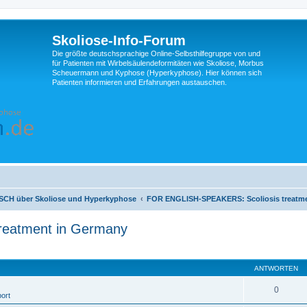
Skoliose-Info-Forum
Die größte deutschsprachige Online-Selbsthilfegruppe von und
für Patienten mit Wirbelsäulendeformitäten wie Skoliose, Morbus
Scheuermann und Kyphose (Hyperkyphose). Hier können sich
Patienten informieren und Erfahrungen austauschen.
H über Skoliose und Hyperkyphose
FOR ENGLISH-SPEAKERS: Scoliosis treatme
eatment in Germany
eiterte Suche
ANTWORTEN
0
ort