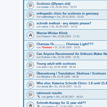
Scoliosis (20years old)
von
emate
»
Di, 24.05.2011 - 02:57
orthopedic clinic for scoliosis in germany
von
salimslingo
»
Do, 28.10.2010 - 10:03
schroth method - any details please?
von
caros
»
So, 30.09.2007 - 14:12
Werner-Wicker Klinik
von
France
»
Mo, 03.08.2009 - 17:41
Cheneau Or............ Cheneau Light???
von
Thomas
»
Di, 23.06.2009 - 18:51
Can Anyone Recommend An Orthosis Maker Ne
von
France
»
Mo, 22.06.2009 - 15:51
Young adult with scoliosis
von
tdad
»
Sa, 03.05.2008 - 06:18
Übersetzung / Translation: Skoliose / Scoliosis
von
BZebra
»
Mi, 01.06.2005 - 06:06
Who else: Katarina Schroth Clinic: 1.8 until 21.
von
tennis lilli
»
So, 29.04.2007 - 01:19
rahmouni results
von
gerbo
»
Mo, 03.09.2007 - 09:54
Schroth-therapy for 11 year old??
von
gerbo
»
Fr, 27.05.2005 - 15:19