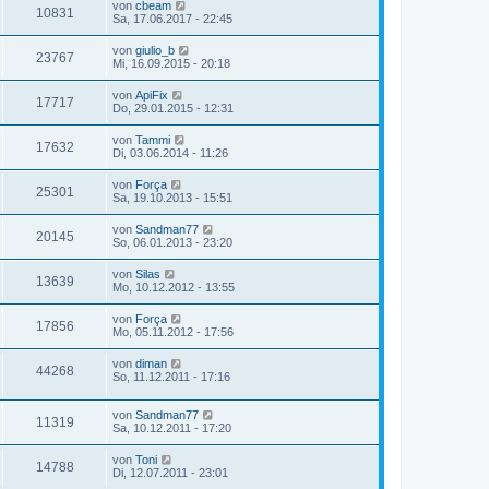
von
cbeam
10831
Sa, 17.06.2017 - 22:45
von
giulio_b
23767
Mi, 16.09.2015 - 20:18
von
ApiFix
17717
Do, 29.01.2015 - 12:31
von
Tammi
17632
Di, 03.06.2014 - 11:26
von
Força
25301
Sa, 19.10.2013 - 15:51
von
Sandman77
20145
So, 06.01.2013 - 23:20
von
Silas
13639
Mo, 10.12.2012 - 13:55
von
Força
17856
Mo, 05.11.2012 - 17:56
von
diman
44268
So, 11.12.2011 - 17:16
von
Sandman77
11319
Sa, 10.12.2011 - 17:20
von
Toni
14788
Di, 12.07.2011 - 23:01