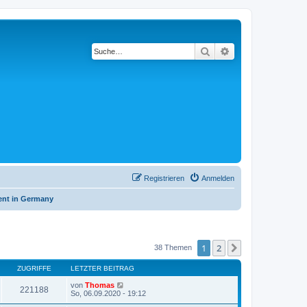
Suche
Erweiterte Suche
Registrieren
Anmelden
nt in Germany
1
2
Nächste
38 Themen
ZUGRIFFE
LETZTER BEITRAG
von
Thomas
221188
So, 06.09.2020 - 19:12