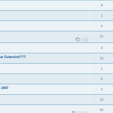
8
1
4
21
1
2
4
ar Gutersloh???
10
1
6
8 2007
3
10
55