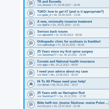
TK and Korsetts
von
Jesse2
»
Fr, 02.06.2017 - 16:45
TüKO: how to get it? (and is it appropriate?)
von
giulio_b
»
Mi, 16.09.2015 - 13:56
A new, minimally invasive treatment
von
ApiFix
»
Do, 29.01.2015 - 12:31
Serious back issues
von
alpha903
»
Di, 03.06.2014 - 09:06
Orthopedic clinic for scoliosis in frankfurt
von
salimslingo
»
Fr, 29.10.2010 - 00:26
25 Years since my first spine surgery
von
Sandman77
»
So, 30.10.2011 - 23:59
Corsets and National health insurance
von
algiu
»
Mo, 10.12.2012 - 08:55
I need your advice about my case
von
Nick
»
Mo, 13.08.2012 - 00:20
Hi To All Please need your help!
von
diman
»
Mi, 09.11.2011 - 19:27
25 Years with an Harington Rod
von
Sandman77
»
Sa, 10.12.2011 - 17:20
Bitte helft mir. (meine Skoliose- meine Polen ...
von
Essenz
»
Di, 12.07.2011 - 21:49