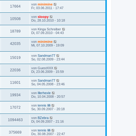
von
minimine
17664
Fr, 03.06.2011 - 17:47
von
sloopy
10508
Do, 28.10.2010 - 10:18
von
Kinga Schreiber
18789
Di, 07.09.2010 - 04:43
von
minimine
42035
Mi, 07.10.2009 - 19:09
von
Sandman77
15019
So, 02.08.2009 - 23:44
von
GuestXXX
22036
Di, 23.06.2009 - 15:59
von
Sandman77
11601
So, 04.05.2008 - 23:46
von
Illerhexle
19934
Do, 10.04.2008 - 20:57
von
tennis lilli
17072
So, 30.09.2007 - 20:18
von
BZebra
1094463
Di, 04.09.2007 - 21:16
von
tennis lilli
375669
Do, 30.08.2007 - 22:47