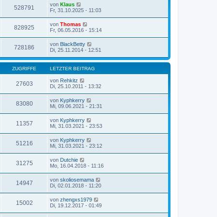
von
Klaus
528791
Fr, 31.10.2025 - 11:03
von
Thomas
828925
Fr, 06.05.2016 - 15:14
von
BlackBetty
728186
Di, 25.11.2014 - 12:51
ZUGRIFFE
LETZTER BEITRAG
von
Rehkitz
27603
Di, 25.10.2011 - 13:32
von
Kyphkerry
83080
Mi, 09.06.2021 - 21:31
von
Kyphkerry
11357
Mi, 31.03.2021 - 23:53
von
Kyphkerry
51216
Mi, 31.03.2021 - 23:12
von
Dutchie
31275
Mo, 16.04.2018 - 11:16
von
skoliosemama
14947
Di, 02.01.2018 - 11:20
von
zhengxs1979
15002
Di, 19.12.2017 - 01:49