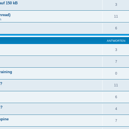
auf 150 kB
3
hread)
11
n
6
ANTWORTEN
3
7
raining
0
e?
11
6
s?
4
spine
7