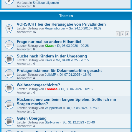
Verfasst in
Skoliose allgemein
Antworten:
6
Themen
VORSICHT bei der Herausgabe von Privatbildern
Letzter Beitrag von
Regensburger
«
So, 24.10.2010 - 16:39
Antworten:
47
1
2
3
Frage nur mal so andere Hilfsmittel
Letzter Beitrag von
Klaus
«
Di, 03.03.2026 - 09:28
Antworten:
6
Suche nach Kindern in der Umgebung
Letzter Beitrag von
K4ler
«
Mo, 04.08.2025 - 20:15
Antworten:
4
Protagonist:innen für Dokumentarfilm gesucht
Letzter Beitrag von
JuliaMP
«
Di, 07.01.2025 - 18:40
Antworten:
4
Weihnachtsgeschichte?
Letzter Beitrag von
Thomas
«
Di, 30.04.2024 - 18:16
Antworten:
4
Rückenschmerzen beim langen Spielen: Sollte ich mir
Sorgen machen?
Letzter Beitrag von
Wuppertaler
«
Do, 07.03.2024 - 07:39
Antworten:
1
Guten Übergang
Letzter Beitrag von
Steilkurve
«
So, 31.12.2023 - 20:49
Antworten:
3