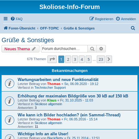
Skoliose-Info-Forum
FAQ
Registrieren
Anmelden
S
Foren-Übersicht
OFF-TOPIC
Grüße & Sonstiges
u
Grüße & Sonstiges
c
Suche
Erweiterte Suche
Neues Thema
h
e
Seite
1
von
23
1
2
3
4
5
23
Nächste
678 Themen
…
Bekanntmachungen
Wartungsarbeiten und neue Funktionalität
Letzter Beitrag von
Thomas
«
So, 06.09.2020 - 19:12
Verfasst in
Technischer Support
Erhöhung der maximalen Bildgröße von 30 kB auf 150 kB
Letzter Beitrag von
Klaus
«
Fr, 31.10.2025 - 11:03
Verfasst in
Skoliose allgemein
Antworten:
3
Wie kann ich Bilder hochladen? (ein Sammel-Thread)
Letzter Beitrag von
Thomas
«
Fr, 06.05.2016 - 15:14
Verfasst in
Skoliose allgemein
Antworten:
11
Wichtige Info an alle User!
Letzter Beitrag von
BlackBetty
«
Di, 25.11.2014 - 12:51