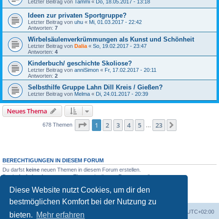
Letzter Beitrag von
Tammi
«
Do, 18.05.2017 - 13:18
Ideen zur privaten Sportgruppe?
Letzter Beitrag von
uhu
«
Mi, 01.03.2017 - 22:42
Antworten:
7
Wirbelsäulenverkrümmungen als Kunst und Schönheit
Letzter Beitrag von
Dalia
«
So, 19.02.2017 - 23:47
Antworten:
4
Kinderbuch/ geschichte Skoliose?
Letzter Beitrag von
anniSimon
«
Fr, 17.02.2017 - 20:11
Antworten:
2
Selbsthilfe Gruppe Lahn Dill Kreis / Gießen?
Letzter Beitrag von
Melma
«
Di, 24.01.2017 - 20:39
Neues Thema
Seite
1
von
23
1
2
3
4
5
23
Nächste
678 Themen
…
BERECHTIGUNGEN IN DIESEM FORUM
Du darfst
keine
neuen Themen in diesem Forum erstellen.
Du darfst
keine
Antworten zu Themen in diesem Forum erstellen.
Du darfst deine Beiträge in diesem Forum
nicht
ändern.
Diese Website nutzt Cookies, um dir den
Du darfst deine Beiträge in diesem Forum
nicht
löschen.
Du darfst
keine
Dateianhänge in diesem Forum erstellen.
bestmöglichen Komfort bei der Nutzung zu
Foren-Übersicht
Alle Zeiten sind
UTC+02:00
bieten.
Mehr erfahren