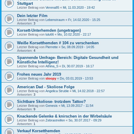
Stuttgart
Letzter Beitrag von
Verena85
«
Mi, 11.03.2020 - 19:42
Dein letzter Film
Letzter Beitrag von
Lebenstraum
«
Fr, 14.02.2020 - 15:25
Antworten:
3
Korsett-Unterhemden (ungetragen)
Letzter Beitrag von
lulu66
«
Mo, 10.02.2020 - 22:17
Weiße Korsetthemden # 104 zu verschenken
Letzter Beitrag von
Pierrette
«
So, 08.09.2019 - 14:05
Antworten:
4
Spannende Umfrage- Bereich: Digitale Gesundheit und
Künstliche Intelligenz!
Letzter Beitrag von
Athina_S
«
Di, 30.07.2019 - 16:17
Frohes neues Jahr 2019
Letzter Beitrag von
sloopy
«
Do, 03.01.2019 - 13:53
American Dad - Skoliose Folge
Letzter Beitrag von
Angelica Struble
«
Mi, 14.02.2018 - 22:57
Antworten:
3
Sichtbare Skoliose- trotzdem Tattoo?
Letzter Beitrag von
Genesis
«
Mi, 13.09.2017 - 11:54
Antworten:
9
Knackende Gelenke & knirschen in der Wirbelsäule
Letzter Beitrag von
Zebrastreifen
«
So, 30.07.2017 - 09:29
Antworten:
1
Verkauf Korsetthemden