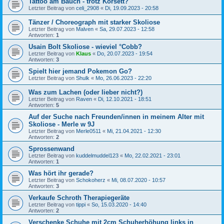
Tattoo am Bauch - trotz Korsett?
Letzter Beitrag von
celi_2908
«
Di, 19.09.2023 - 20:58
Tänzer / Choreograph mit starker Skoliose
Letzter Beitrag von
Malven
«
Sa, 29.07.2023 - 12:58
Antworten:
1
Usain Bolt Skoliose - wieviel °Cobb?
Letzter Beitrag von
Klaus
«
Do, 20.07.2023 - 19:54
Antworten:
3
Spielt hier jemand Pokemon Go?
Letzter Beitrag von
Shulk
«
Mo, 26.06.2023 - 22:20
Was zum Lachen (oder lieber nicht?)
Letzter Beitrag von
Raven
«
Di, 12.10.2021 - 18:51
Antworten:
5
Auf der Suche nach Freunden/innen in meinem Alter mit
Skoliose - Merle w 9J
Letzter Beitrag von
Merle0511
«
Mi, 21.04.2021 - 12:30
Antworten:
2
Sprossenwand
Letzter Beitrag von
kuddelmuddel123
«
Mo, 22.02.2021 - 23:01
Antworten:
1
Was hört ihr gerade?
Letzter Beitrag von
Schokoherz
«
Mi, 08.07.2020 - 10:57
Antworten:
3
Verkaufe Schroth Therapiegeräte
Letzter Beitrag von
tippi
«
So, 15.03.2020 - 14:40
Antworten:
2
Verschenke Schuhe mit 2cm Schuherhöhung links in