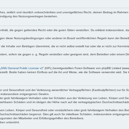
faches, zeitlich und räumlich unbeschränktes und unentgeltliches Recht, deinen Beitrag im Rahme
Kündigung des Nutzungsvertrages bestehen.
e enthält, die gegen geltendes Recht oder die guten Sitten verstoßen. Du erklärst insbesondere, 
egen diese Nutzungsbedingungen oder anderer im Board veröffentlichten Regeln kann der Betre
die Inhalte von Beiträgen übernimmt, die er nicht selbst erstellt hat oder die er nicht zur Kenn
ndern, sofern sie gegen o. g. Regeln verstoßen oder geeignet sind, dem Betreiber oder einem D
„
GNU General Public License v2
“ (GPL) bereitgestellten Foren-Software von phpBB Limited (ww
ellt. Beide haben keinen Einfluss auf die Art und Weise, wie die Software verwendet wird. Si
 und Gesundheit und der Verletzung wesentlicher Vertragspflichten (Kardinalpflichten) nur für Sc
wie insbesondere entgangenen Gewinn.
der grob fahrlässigem Verhalten oder bei Schäden aus der Verletzung von Leben, Körper und Ges
rhersehbaren Schäden und im übrigen der Höhe nach auf die vertragstypischen Durchschnittsschäde
von Leben, Körper und Gesundheit oder vorsätzlichem oder grob fahrlässigem Verhalten des Betr
Durchschnittsschäden begrenzt. Dies gilt auch für mittelbare Schäden, insbesondere entgangen
gunsten der Mitarbeiter und Erfüllungsgehilfen des Betreibers.
ben unberührt.