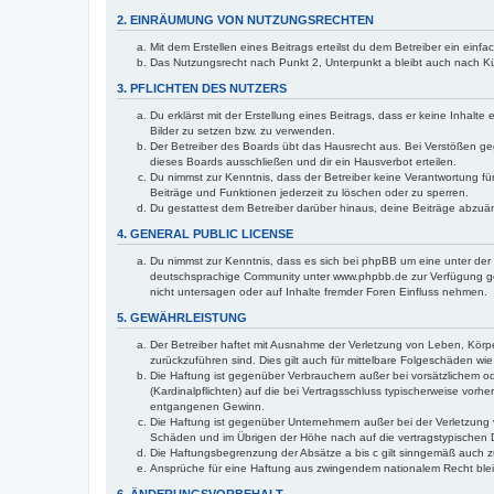
2. EINRÄUMUNG VON NUTZUNGSRECHTEN
Mit dem Erstellen eines Beitrags erteilst du dem Betreiber ein ein
Das Nutzungsrecht nach Punkt 2, Unterpunkt a bleibt auch nach 
3. PFLICHTEN DES NUTZERS
Du erklärst mit der Erstellung eines Beitrags, dass er keine Inhalt
Bilder zu setzen bzw. zu verwenden.
Der Betreiber des Boards übt das Hausrecht aus. Bei Verstößen g
dieses Boards ausschließen und dir ein Hausverbot erteilen.
Du nimmst zur Kenntnis, dass der Betreiber keine Verantwortung für 
Beiträge und Funktionen jederzeit zu löschen oder zu sperren.
Du gestattest dem Betreiber darüber hinaus, deine Beiträge abzuä
4. GENERAL PUBLIC LICENSE
Du nimmst zur Kenntnis, dass es sich bei phpBB um eine unter der 
deutschsprachige Community unter www.phpbb.de zur Verfügung gest
nicht untersagen oder auf Inhalte fremder Foren Einfluss nehmen.
5. GEWÄHRLEISTUNG
Der Betreiber haftet mit Ausnahme der Verletzung von Leben, Körper
zurückzuführen sind. Dies gilt auch für mittelbare Folgeschäden 
Die Haftung ist gegenüber Verbrauchern außer bei vorsätzlichem o
(Kardinalpflichten) auf die bei Vertragsschluss typischerweise vo
entgangenen Gewinn.
Die Haftung ist gegenüber Unternehmern außer bei der Verletzung 
Schäden und im Übrigen der Höhe nach auf die vertragstypischen 
Die Haftungsbegrenzung der Absätze a bis c gilt sinngemäß auch zu
Ansprüche für eine Haftung aus zwingendem nationalem Recht blei