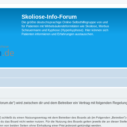
Skoliose-Info-Forum
Die größte deutschsprachige Online-Selbsthilfegruppe von und
für Patienten mit Wirbelsäulendeformitäten wie Skoliose, Morbus
Scheuermann und Kyphose (Hyperkyphose). Hier können sich
Patienten informieren und Erfahrungen austauschen.
nfo-forum.de“) wird zwischen dir und dem Betreiber ein Vertrag mit folgenden Regelu
d“) schließt du einen Nutzungsvertrag mit dem Betreiber des Boards ab (im Folgenden „Betreiber“
du das Board nicht weiter nutzen. Für die Nutzung des Boards gelten jeweils die an dieser Stell
n von beiden Seiten ohne Einhaltung einer Frist jederzeit gekündigt werden.