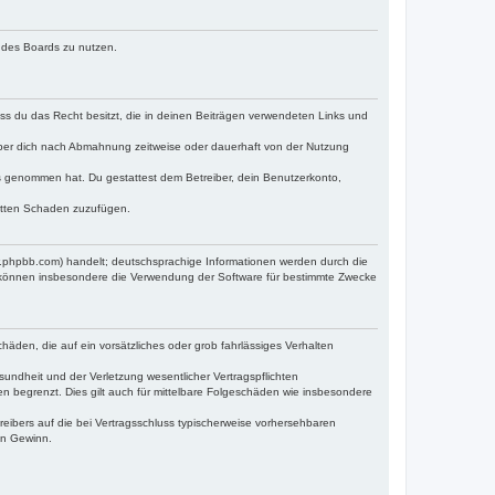
n des Boards zu nutzen.
dass du das Recht besitzt, die in deinen Beiträgen verwendeten Links und
iber dich nach Abmahnung zeitweise oder dauerhaft von der Nutzung
tnis genommen hat. Du gestattest dem Betreiber, dein Benutzerkonto,
ritten Schaden zuzufügen.
w.phpbb.com) handelt; deutschsprachige Informationen werden durch die
e können insbesondere die Verwendung der Software für bestimmte Zwecke
häden, die auf ein vorsätzliches oder grob fahrlässiges Verhalten
undheit und der Verletzung wesentlicher Vertragspflichten
n begrenzt. Dies gilt auch für mittelbare Folgeschäden wie insbesondere
eibers auf die bei Vertragsschluss typischerweise vorhersehbaren
en Gewinn.