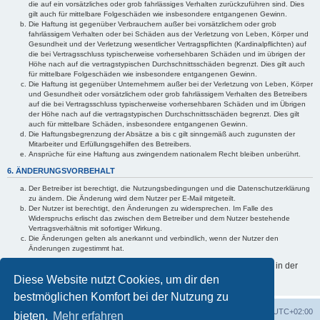
die auf ein vorsätzliches oder grob fahrlässiges Verhalten zurückzuführen sind. Dies
gilt auch für mittelbare Folgeschäden wie insbesondere entgangenen Gewinn.
Die Haftung ist gegenüber Verbrauchern außer bei vorsätzlichem oder grob
fahrlässigem Verhalten oder bei Schäden aus der Verletzung von Leben, Körper und
Gesundheit und der Verletzung wesentlicher Vertragspflichten (Kardinalpflichten) auf
die bei Vertragsschluss typischerweise vorhersehbaren Schäden und im übrigen der
Höhe nach auf die vertragstypischen Durchschnittsschäden begrenzt. Dies gilt auch
für mittelbare Folgeschäden wie insbesondere entgangenen Gewinn.
Die Haftung ist gegenüber Unternehmern außer bei der Verletzung von Leben, Körper
und Gesundheit oder vorsätzlichem oder grob fahrlässigem Verhalten des Betreibers
auf die bei Vertragsschluss typischerweise vorhersehbaren Schäden und im Übrigen
der Höhe nach auf die vertragstypischen Durchschnittsschäden begrenzt. Dies gilt
auch für mittelbare Schäden, insbesondere entgangenen Gewinn.
Die Haftungsbegrenzung der Absätze a bis c gilt sinngemäß auch zugunsten der
Mitarbeiter und Erfüllungsgehilfen des Betreibers.
Ansprüche für eine Haftung aus zwingendem nationalem Recht bleiben unberührt.
6. ÄNDERUNGSVORBEHALT
Der Betreiber ist berechtigt, die Nutzungsbedingungen und die Datenschutzerklärung
zu ändern. Die Änderung wird dem Nutzer per E-Mail mitgeteilt.
Der Nutzer ist berechtigt, den Änderungen zu widersprechen. Im Falle des
Widerspruchs erlischt das zwischen dem Betreiber und dem Nutzer bestehende
Vertragsverhältnis mit sofortiger Wirkung.
Die Änderungen gelten als anerkannt und verbindlich, wenn der Nutzer den
Änderungen zugestimmt hat.
Informationen über den Umgang mit deinen persönlichen Daten sind in der
Datenschutzerklärung enthalten.
Diese Website nutzt Cookies, um dir den
bestmöglichen Komfort bei der Nutzung zu
Foren-Übersicht
Alle Zeiten sind
UTC+02:00
bieten.
Mehr erfahren