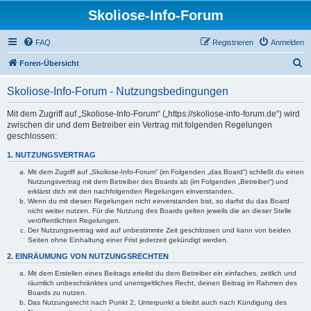
Skoliose-Info-Forum
FAQ
Registrieren
Anmelden
S
Foren-Übersicht
u
Skoliose-Info-Forum - Nutzungsbedingungen
c
h
Mit dem Zugriff auf „Skoliose-Info-Forum“ („https://skoliose-info-forum.de“) wird
zwischen dir und dem Betreiber ein Vertrag mit folgenden Regelungen
e
geschlossen:
1. NUTZUNGSVERTRAG
Mit dem Zugriff auf „Skoliose-Info-Forum“ (im Folgenden „das Board“) schließt du einen
Nutzungsvertrag mit dem Betreiber des Boards ab (im Folgenden „Betreiber“) und
erklärst dich mit den nachfolgenden Regelungen einverstanden.
Wenn du mit diesen Regelungen nicht einverstanden bist, so darfst du das Board
nicht weiter nutzen. Für die Nutzung des Boards gelten jeweils die an dieser Stelle
veröffentlichten Regelungen.
Der Nutzungsvertrag wird auf unbestimmte Zeit geschlossen und kann von beiden
Seiten ohne Einhaltung einer Frist jederzeit gekündigt werden.
2. EINRÄUMUNG VON NUTZUNGSRECHTEN
Mit dem Erstellen eines Beitrags erteilst du dem Betreiber ein einfaches, zeitlich und
räumlich unbeschränktes und unentgeltliches Recht, deinen Beitrag im Rahmen des
Boards zu nutzen.
Das Nutzungsrecht nach Punkt 2, Unterpunkt a bleibt auch nach Kündigung des