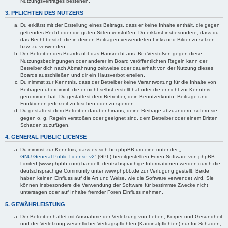
Nutzungsvertrages bestehen.
3. PFLICHTEN DES NUTZERS
Du erklärst mit der Erstellung eines Beitrags, dass er keine Inhalte enthält, die gegen
geltendes Recht oder die guten Sitten verstoßen. Du erklärst insbesondere, dass du
das Recht besitzt, die in deinen Beiträgen verwendeten Links und Bilder zu setzen
bzw. zu verwenden.
Der Betreiber des Boards übt das Hausrecht aus. Bei Verstößen gegen diese
Nutzungsbedingungen oder anderer im Board veröffentlichten Regeln kann der
Betreiber dich nach Abmahnung zeitweise oder dauerhaft von der Nutzung dieses
Boards ausschließen und dir ein Hausverbot erteilen.
Du nimmst zur Kenntnis, dass der Betreiber keine Verantwortung für die Inhalte von
Beiträgen übernimmt, die er nicht selbst erstellt hat oder die er nicht zur Kenntnis
genommen hat. Du gestattest dem Betreiber, dein Benutzerkonto, Beiträge und
Funktionen jederzeit zu löschen oder zu sperren.
Du gestattest dem Betreiber darüber hinaus, deine Beiträge abzuändern, sofern sie
gegen o. g. Regeln verstoßen oder geeignet sind, dem Betreiber oder einem Dritten
Schaden zuzufügen.
4. GENERAL PUBLIC LICENSE
Du nimmst zur Kenntnis, dass es sich bei phpBB um eine unter der „
GNU General Public License v2
“ (GPL) bereitgestellten Foren-Software von phpBB
Limited (www.phpbb.com) handelt; deutschsprachige Informationen werden durch die
deutschsprachige Community unter www.phpbb.de zur Verfügung gestellt. Beide
haben keinen Einfluss auf die Art und Weise, wie die Software verwendet wird. Sie
können insbesondere die Verwendung der Software für bestimmte Zwecke nicht
untersagen oder auf Inhalte fremder Foren Einfluss nehmen.
5. GEWÄHRLEISTUNG
Der Betreiber haftet mit Ausnahme der Verletzung von Leben, Körper und Gesundheit
und der Verletzung wesentlicher Vertragspflichten (Kardinalpflichten) nur für Schäden,