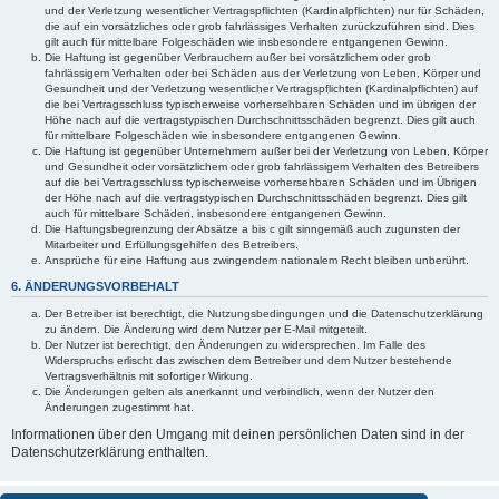
und der Verletzung wesentlicher Vertragspflichten (Kardinalpflichten) nur für Schäden,
die auf ein vorsätzliches oder grob fahrlässiges Verhalten zurückzuführen sind. Dies
gilt auch für mittelbare Folgeschäden wie insbesondere entgangenen Gewinn.
Die Haftung ist gegenüber Verbrauchern außer bei vorsätzlichem oder grob
fahrlässigem Verhalten oder bei Schäden aus der Verletzung von Leben, Körper und
Gesundheit und der Verletzung wesentlicher Vertragspflichten (Kardinalpflichten) auf
die bei Vertragsschluss typischerweise vorhersehbaren Schäden und im übrigen der
Höhe nach auf die vertragstypischen Durchschnittsschäden begrenzt. Dies gilt auch
für mittelbare Folgeschäden wie insbesondere entgangenen Gewinn.
Die Haftung ist gegenüber Unternehmern außer bei der Verletzung von Leben, Körper
und Gesundheit oder vorsätzlichem oder grob fahrlässigem Verhalten des Betreibers
auf die bei Vertragsschluss typischerweise vorhersehbaren Schäden und im Übrigen
der Höhe nach auf die vertragstypischen Durchschnittsschäden begrenzt. Dies gilt
auch für mittelbare Schäden, insbesondere entgangenen Gewinn.
Die Haftungsbegrenzung der Absätze a bis c gilt sinngemäß auch zugunsten der
Mitarbeiter und Erfüllungsgehilfen des Betreibers.
Ansprüche für eine Haftung aus zwingendem nationalem Recht bleiben unberührt.
6. ÄNDERUNGSVORBEHALT
Der Betreiber ist berechtigt, die Nutzungsbedingungen und die Datenschutzerklärung
zu ändern. Die Änderung wird dem Nutzer per E-Mail mitgeteilt.
Der Nutzer ist berechtigt, den Änderungen zu widersprechen. Im Falle des
Widerspruchs erlischt das zwischen dem Betreiber und dem Nutzer bestehende
Vertragsverhältnis mit sofortiger Wirkung.
Die Änderungen gelten als anerkannt und verbindlich, wenn der Nutzer den
Änderungen zugestimmt hat.
Informationen über den Umgang mit deinen persönlichen Daten sind in der
Datenschutzerklärung enthalten.