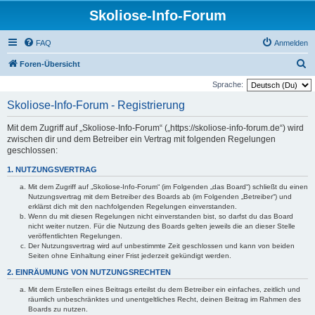
Skoliose-Info-Forum
FAQ
Anmelden
S
Foren-Übersicht
u
Sprache:
c
Skoliose-Info-Forum - Registrierung
h
Mit dem Zugriff auf „Skoliose-Info-Forum“ („https://skoliose-info-forum.de“) wird
e
zwischen dir und dem Betreiber ein Vertrag mit folgenden Regelungen
geschlossen:
1. NUTZUNGSVERTRAG
Mit dem Zugriff auf „Skoliose-Info-Forum“ (im Folgenden „das Board“) schließt du einen
Nutzungsvertrag mit dem Betreiber des Boards ab (im Folgenden „Betreiber“) und
erklärst dich mit den nachfolgenden Regelungen einverstanden.
Wenn du mit diesen Regelungen nicht einverstanden bist, so darfst du das Board
nicht weiter nutzen. Für die Nutzung des Boards gelten jeweils die an dieser Stelle
veröffentlichten Regelungen.
Der Nutzungsvertrag wird auf unbestimmte Zeit geschlossen und kann von beiden
Seiten ohne Einhaltung einer Frist jederzeit gekündigt werden.
2. EINRÄUMUNG VON NUTZUNGSRECHTEN
Mit dem Erstellen eines Beitrags erteilst du dem Betreiber ein einfaches, zeitlich und
räumlich unbeschränktes und unentgeltliches Recht, deinen Beitrag im Rahmen des
Boards zu nutzen.