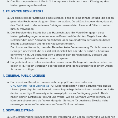
Das Nutzungsrecht nach Punkt 2, Unterpunkt a bleibt auch nach Kündigung des
Nutzungsvertrages bestehen.
3. PFLICHTEN DES NUTZERS
Du erklärst mit der Erstellung eines Beitrags, dass er keine Inhalte enthält, die gegen
geltendes Recht oder die guten Sitten verstoßen. Du erklärst insbesondere, dass du
das Recht besitzt, die in deinen Beiträgen verwendeten Links und Bilder zu setzen
bzw. zu verwenden.
Der Betreiber des Boards übt das Hausrecht aus. Bei Verstößen gegen diese
Nutzungsbedingungen oder anderer im Board veröffentlichten Regeln kann der
Betreiber dich nach Abmahnung zeitweise oder dauerhaft von der Nutzung dieses
Boards ausschließen und dir ein Hausverbot erteilen.
Du nimmst zur Kenntnis, dass der Betreiber keine Verantwortung für die Inhalte von
Beiträgen übernimmt, die er nicht selbst erstellt hat oder die er nicht zur Kenntnis
genommen hat. Du gestattest dem Betreiber, dein Benutzerkonto, Beiträge und
Funktionen jederzeit zu löschen oder zu sperren.
Du gestattest dem Betreiber darüber hinaus, deine Beiträge abzuändern, sofern sie
gegen o. g. Regeln verstoßen oder geeignet sind, dem Betreiber oder einem Dritten
Schaden zuzufügen.
4. GENERAL PUBLIC LICENSE
Du nimmst zur Kenntnis, dass es sich bei phpBB um eine unter der „
GNU General Public License v2
“ (GPL) bereitgestellten Foren-Software von phpBB
Limited (www.phpbb.com) handelt; deutschsprachige Informationen werden durch die
deutschsprachige Community unter www.phpbb.de zur Verfügung gestellt. Beide
haben keinen Einfluss auf die Art und Weise, wie die Software verwendet wird. Sie
können insbesondere die Verwendung der Software für bestimmte Zwecke nicht
untersagen oder auf Inhalte fremder Foren Einfluss nehmen.
5. GEWÄHRLEISTUNG
Der Betreiber haftet mit Ausnahme der Verletzung von Leben, Körper und Gesundheit