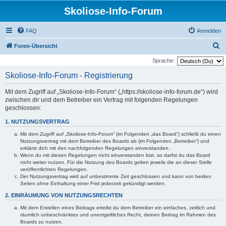
Skoliose-Info-Forum
FAQ
Anmelden
S
Foren-Übersicht
u
Sprache:
c
Skoliose-Info-Forum - Registrierung
h
Mit dem Zugriff auf „Skoliose-Info-Forum“ („https://skoliose-info-forum.de“) wird
e
zwischen dir und dem Betreiber ein Vertrag mit folgenden Regelungen
geschlossen:
1. NUTZUNGSVERTRAG
Mit dem Zugriff auf „Skoliose-Info-Forum“ (im Folgenden „das Board“) schließt du einen
Nutzungsvertrag mit dem Betreiber des Boards ab (im Folgenden „Betreiber“) und
erklärst dich mit den nachfolgenden Regelungen einverstanden.
Wenn du mit diesen Regelungen nicht einverstanden bist, so darfst du das Board
nicht weiter nutzen. Für die Nutzung des Boards gelten jeweils die an dieser Stelle
veröffentlichten Regelungen.
Der Nutzungsvertrag wird auf unbestimmte Zeit geschlossen und kann von beiden
Seiten ohne Einhaltung einer Frist jederzeit gekündigt werden.
2. EINRÄUMUNG VON NUTZUNGSRECHTEN
Mit dem Erstellen eines Beitrags erteilst du dem Betreiber ein einfaches, zeitlich und
räumlich unbeschränktes und unentgeltliches Recht, deinen Beitrag im Rahmen des
Boards zu nutzen.