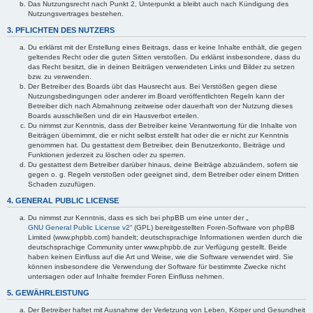
Das Nutzungsrecht nach Punkt 2, Unterpunkt a bleibt auch nach Kündigung des
Nutzungsvertrages bestehen.
3. PFLICHTEN DES NUTZERS
Du erklärst mit der Erstellung eines Beitrags, dass er keine Inhalte enthält, die gegen
geltendes Recht oder die guten Sitten verstoßen. Du erklärst insbesondere, dass du
das Recht besitzt, die in deinen Beiträgen verwendeten Links und Bilder zu setzen
bzw. zu verwenden.
Der Betreiber des Boards übt das Hausrecht aus. Bei Verstößen gegen diese
Nutzungsbedingungen oder anderer im Board veröffentlichten Regeln kann der
Betreiber dich nach Abmahnung zeitweise oder dauerhaft von der Nutzung dieses
Boards ausschließen und dir ein Hausverbot erteilen.
Du nimmst zur Kenntnis, dass der Betreiber keine Verantwortung für die Inhalte von
Beiträgen übernimmt, die er nicht selbst erstellt hat oder die er nicht zur Kenntnis
genommen hat. Du gestattest dem Betreiber, dein Benutzerkonto, Beiträge und
Funktionen jederzeit zu löschen oder zu sperren.
Du gestattest dem Betreiber darüber hinaus, deine Beiträge abzuändern, sofern sie
gegen o. g. Regeln verstoßen oder geeignet sind, dem Betreiber oder einem Dritten
Schaden zuzufügen.
4. GENERAL PUBLIC LICENSE
Du nimmst zur Kenntnis, dass es sich bei phpBB um eine unter der „
GNU General Public License v2
“ (GPL) bereitgestellten Foren-Software von phpBB
Limited (www.phpbb.com) handelt; deutschsprachige Informationen werden durch die
deutschsprachige Community unter www.phpbb.de zur Verfügung gestellt. Beide
haben keinen Einfluss auf die Art und Weise, wie die Software verwendet wird. Sie
können insbesondere die Verwendung der Software für bestimmte Zwecke nicht
untersagen oder auf Inhalte fremder Foren Einfluss nehmen.
5. GEWÄHRLEISTUNG
Der Betreiber haftet mit Ausnahme der Verletzung von Leben, Körper und Gesundheit