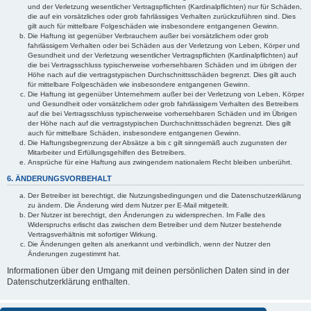
und der Verletzung wesentlicher Vertragspflichten (Kardinalpflichten) nur für Schäden,
die auf ein vorsätzliches oder grob fahrlässiges Verhalten zurückzuführen sind. Dies
gilt auch für mittelbare Folgeschäden wie insbesondere entgangenen Gewinn.
Die Haftung ist gegenüber Verbrauchern außer bei vorsätzlichem oder grob
fahrlässigem Verhalten oder bei Schäden aus der Verletzung von Leben, Körper und
Gesundheit und der Verletzung wesentlicher Vertragspflichten (Kardinalpflichten) auf
die bei Vertragsschluss typischerweise vorhersehbaren Schäden und im übrigen der
Höhe nach auf die vertragstypischen Durchschnittsschäden begrenzt. Dies gilt auch
für mittelbare Folgeschäden wie insbesondere entgangenen Gewinn.
Die Haftung ist gegenüber Unternehmern außer bei der Verletzung von Leben, Körper
und Gesundheit oder vorsätzlichem oder grob fahrlässigem Verhalten des Betreibers
auf die bei Vertragsschluss typischerweise vorhersehbaren Schäden und im Übrigen
der Höhe nach auf die vertragstypischen Durchschnittsschäden begrenzt. Dies gilt
auch für mittelbare Schäden, insbesondere entgangenen Gewinn.
Die Haftungsbegrenzung der Absätze a bis c gilt sinngemäß auch zugunsten der
Mitarbeiter und Erfüllungsgehilfen des Betreibers.
Ansprüche für eine Haftung aus zwingendem nationalem Recht bleiben unberührt.
6. ÄNDERUNGSVORBEHALT
Der Betreiber ist berechtigt, die Nutzungsbedingungen und die Datenschutzerklärung
zu ändern. Die Änderung wird dem Nutzer per E-Mail mitgeteilt.
Der Nutzer ist berechtigt, den Änderungen zu widersprechen. Im Falle des
Widerspruchs erlischt das zwischen dem Betreiber und dem Nutzer bestehende
Vertragsverhältnis mit sofortiger Wirkung.
Die Änderungen gelten als anerkannt und verbindlich, wenn der Nutzer den
Änderungen zugestimmt hat.
Informationen über den Umgang mit deinen persönlichen Daten sind in der
Datenschutzerklärung enthalten.