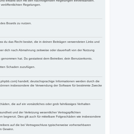
) und erklärst dich mit den nachfolgenden Regelungen einverstanden.
e veröffentlichten Regelungen.
n des Boards zu nutzen.
dass du das Recht besitzt, die in deinen Beiträgen verwendeten Links und
iber dich nach Abmahnung zeitweise oder dauerhaft von der Nutzung
tnis genommen hat. Du gestattest dem Betreiber, dein Benutzerkonto,
ritten Schaden zuzufügen.
w.phpbb.com) handelt; deutschsprachige Informationen werden durch die
e können insbesondere die Verwendung der Software für bestimmte Zwecke
häden, die auf ein vorsätzliches oder grob fahrlässiges Verhalten
undheit und der Verletzung wesentlicher Vertragspflichten
n begrenzt. Dies gilt auch für mittelbare Folgeschäden wie insbesondere
eibers auf die bei Vertragsschluss typischerweise vorhersehbaren
en Gewinn.