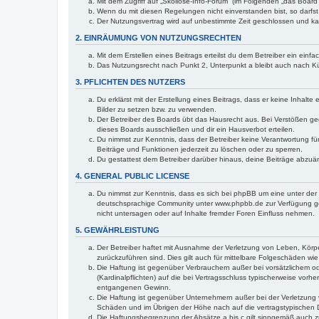
Mit dem Zugriff auf „Skoliose-Info-Forum“ (im Folgenden „das Boar
Wenn du mit diesen Regelungen nicht einverstanden bist, so darfst 
Der Nutzungsvertrag wird auf unbestimmte Zeit geschlossen und kan
2. EINRÄUMUNG VON NUTZUNGSRECHTEN
Mit dem Erstellen eines Beitrags erteilst du dem Betreiber ein ein
Das Nutzungsrecht nach Punkt 2, Unterpunkt a bleibt auch nach 
3. PFLICHTEN DES NUTZERS
Du erklärst mit der Erstellung eines Beitrags, dass er keine Inhalt
Bilder zu setzen bzw. zu verwenden.
Der Betreiber des Boards übt das Hausrecht aus. Bei Verstößen g
dieses Boards ausschließen und dir ein Hausverbot erteilen.
Du nimmst zur Kenntnis, dass der Betreiber keine Verantwortung für 
Beiträge und Funktionen jederzeit zu löschen oder zu sperren.
Du gestattest dem Betreiber darüber hinaus, deine Beiträge abzuä
4. GENERAL PUBLIC LICENSE
Du nimmst zur Kenntnis, dass es sich bei phpBB um eine unter der 
deutschsprachige Community unter www.phpbb.de zur Verfügung gest
nicht untersagen oder auf Inhalte fremder Foren Einfluss nehmen.
5. GEWÄHRLEISTUNG
Der Betreiber haftet mit Ausnahme der Verletzung von Leben, Körper
zurückzuführen sind. Dies gilt auch für mittelbare Folgeschäden 
Die Haftung ist gegenüber Verbrauchern außer bei vorsätzlichem o
(Kardinalpflichten) auf die bei Vertragsschluss typischerweise vo
entgangenen Gewinn.
Die Haftung ist gegenüber Unternehmern außer bei der Verletzung 
Schäden und im Übrigen der Höhe nach auf die vertragstypischen 
Die Haftungsbegrenzung der Absätze a bis c gilt sinngemäß auch zu