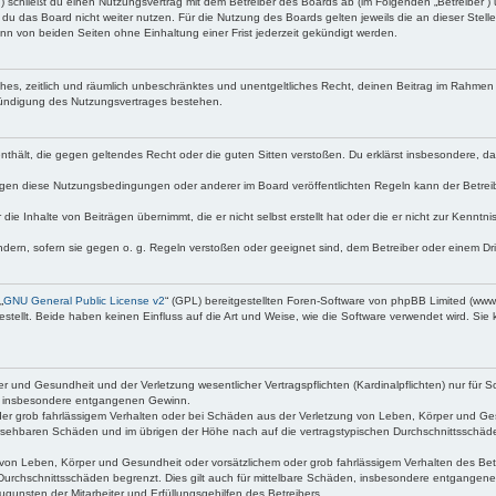
d“) schließt du einen Nutzungsvertrag mit dem Betreiber des Boards ab (im Folgenden „Betreiber“
du das Board nicht weiter nutzen. Für die Nutzung des Boards gelten jeweils die an dieser Stell
n von beiden Seiten ohne Einhaltung einer Frist jederzeit gekündigt werden.
faches, zeitlich und räumlich unbeschränktes und unentgeltliches Recht, deinen Beitrag im Rahme
Kündigung des Nutzungsvertrages bestehen.
e enthält, die gegen geltendes Recht oder die guten Sitten verstoßen. Du erklärst insbesondere, 
egen diese Nutzungsbedingungen oder anderer im Board veröffentlichten Regeln kann der Betre
die Inhalte von Beiträgen übernimmt, die er nicht selbst erstellt hat oder die er nicht zur Kenn
ndern, sofern sie gegen o. g. Regeln verstoßen oder geeignet sind, dem Betreiber oder einem D
„
GNU General Public License v2
“ (GPL) bereitgestellten Foren-Software von phpBB Limited (ww
ellt. Beide haben keinen Einfluss auf die Art und Weise, wie die Software verwendet wird. Si
 und Gesundheit und der Verletzung wesentlicher Vertragspflichten (Kardinalpflichten) nur für Sc
wie insbesondere entgangenen Gewinn.
der grob fahrlässigem Verhalten oder bei Schäden aus der Verletzung von Leben, Körper und Ges
rhersehbaren Schäden und im übrigen der Höhe nach auf die vertragstypischen Durchschnittsschäde
von Leben, Körper und Gesundheit oder vorsätzlichem oder grob fahrlässigem Verhalten des Betr
Durchschnittsschäden begrenzt. Dies gilt auch für mittelbare Schäden, insbesondere entgangen
gunsten der Mitarbeiter und Erfüllungsgehilfen des Betreibers.