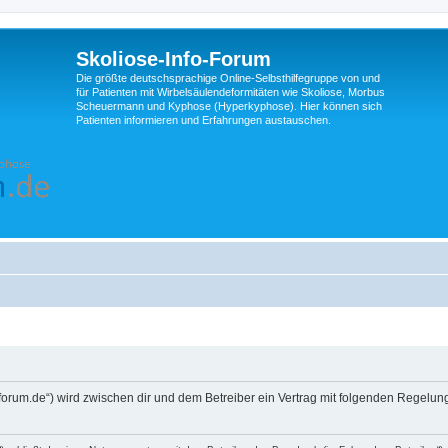
Skoliose-Info-Forum
Die größte deutschsprachige Online-Selbsthilfegruppe von und
für Patienten mit Wirbelsäulendeformitäten wie Skoliose, Morbus
Scheuermann und Kyphose (Hyperkyphose). Hier können sich
Patienten informieren und Erfahrungen austauschen.
nfo-forum.de“) wird zwischen dir und dem Betreiber ein Vertrag mit folgenden Regelu