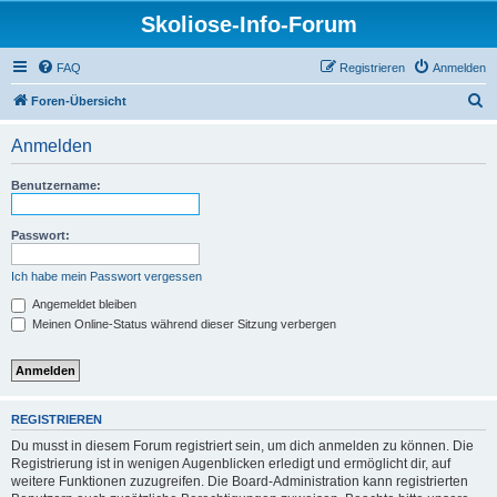
Skoliose-Info-Forum
FAQ
Registrieren
Anmelden
S
Foren-Übersicht
u
Anmelden
c
h
Benutzername:
e
Passwort:
Ich habe mein Passwort vergessen
Angemeldet bleiben
Meinen Online-Status während dieser Sitzung verbergen
REGISTRIEREN
Du musst in diesem Forum registriert sein, um dich anmelden zu können. Die
Registrierung ist in wenigen Augenblicken erledigt und ermöglicht dir, auf
weitere Funktionen zuzugreifen. Die Board-Administration kann registrierten