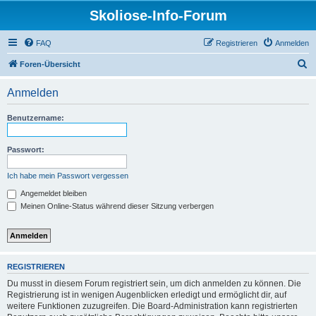
Skoliose-Info-Forum
FAQ
Registrieren
Anmelden
S
Foren-Übersicht
u
Anmelden
c
h
Benutzername:
e
Passwort:
Ich habe mein Passwort vergessen
Angemeldet bleiben
Meinen Online-Status während dieser Sitzung verbergen
REGISTRIEREN
Du musst in diesem Forum registriert sein, um dich anmelden zu können. Die
Registrierung ist in wenigen Augenblicken erledigt und ermöglicht dir, auf
weitere Funktionen zuzugreifen. Die Board-Administration kann registrierten