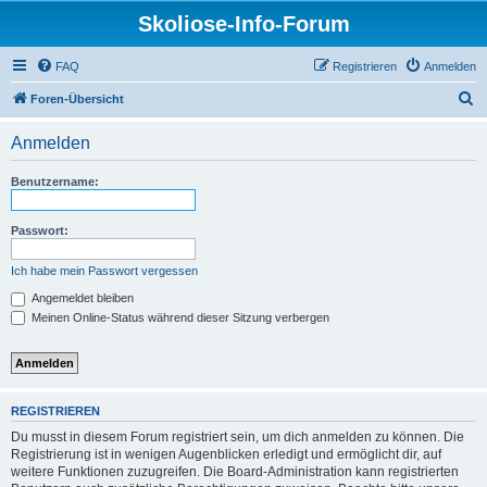
Skoliose-Info-Forum
FAQ
Registrieren
Anmelden
S
Foren-Übersicht
u
Anmelden
c
h
Benutzername:
e
Passwort:
Ich habe mein Passwort vergessen
Angemeldet bleiben
Meinen Online-Status während dieser Sitzung verbergen
REGISTRIEREN
Du musst in diesem Forum registriert sein, um dich anmelden zu können. Die
Registrierung ist in wenigen Augenblicken erledigt und ermöglicht dir, auf
weitere Funktionen zuzugreifen. Die Board-Administration kann registrierten