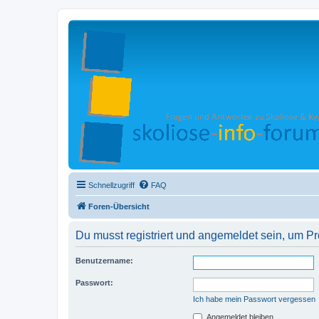
Schnellzugriff
FAQ
Foren-Übersicht
Du musst registriert und angemeldet sein, um P
Benutzername:
Passwort:
Ich habe mein Passwort vergessen
Angemeldet bleiben