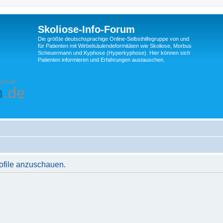
Skoliose-Info-Forum
Die größte deutschsprachige Online-Selbsthilfegruppe von und
für Patienten mit Wirbelsäulendeformitäten wie Skoliose, Morbus
Scheuermann und Kyphose (Hyperkyphose). Hier können sich
Patienten informieren und Erfahrungen austauschen.
rofile anzuschauen.