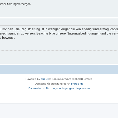
ieser Sitzung verbergen
 können. Die Registrierung ist in wenigen Augenblicken erledigt und ermöglicht di
 Berechtigungen zuweisen. Beachte bitte unsere Nutzungsbedingungen und die verwa
d bewegst.
Powered by
phpBB
® Forum Software © phpBB Limited
Deutsche Übersetzung durch
phpBB.de
Datenschutz
|
Nutzungsbedingungen
|
Impressum