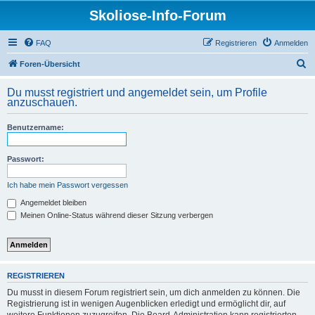
Skoliose-Info-Forum
FAQ
Registrieren
Anmelden
S
Foren-Übersicht
u
Du musst registriert und angemeldet sein, um Profile
c
anzuschauen.
h
Benutzername:
e
Passwort:
Ich habe mein Passwort vergessen
Angemeldet bleiben
Meinen Online-Status während dieser Sitzung verbergen
REGISTRIEREN
Du musst in diesem Forum registriert sein, um dich anmelden zu können. Die
Registrierung ist in wenigen Augenblicken erledigt und ermöglicht dir, auf
weitere Funktionen zuzugreifen. Die Board-Administration kann registrierten