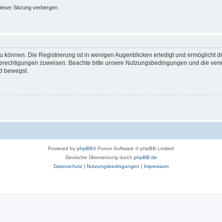
ieser Sitzung verbergen
 können. Die Registrierung ist in wenigen Augenblicken erledigt und ermöglicht di
 Berechtigungen zuweisen. Beachte bitte unsere Nutzungsbedingungen und die verwa
d bewegst.
Powered by
phpBB
® Forum Software © phpBB Limited
Deutsche Übersetzung durch
phpBB.de
Datenschutz
|
Nutzungsbedingungen
|
Impressum