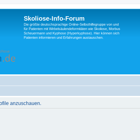
Skoliose-Info-Forum
Die größte deutschsprachige Online-Selbsthilfegruppe von und
für Patienten mit Wirbelsäulendeformitäten wie Skoliose, Morbus
Scheuermann und Kyphose (Hyperkyphose). Hier können sich
Patienten informieren und Erfahrungen austauschen.
rofile anzuschauen.