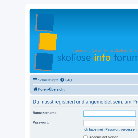
Schnellzugriff
FAQ
Foren-Übersicht
Du musst registriert und angemeldet sein, um P
Benutzername:
Passwort:
Ich habe mein Passwort vergessen
Angemeldet bleiben