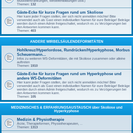
Muskelerkrankungen, Wirbelfehlbildungen usw.)
Themen:
132
Gäste-Ecke für kurze Fragen rund um Skoliose
Hier kann jeder Fragen stellen, der sich nicht anmelden möchte! Bitte
verwendet auch als Gast einen individuellen Namen für eure Beiträge! Beiträge
werden durch einen Admin freigeschaltet, wodurch es zu Verzögerungen bei
den Antworten kommen kann.
Themen:
403
ANDERE WIRBELSÄULENDEFORMITÄTEN
Hohlkreuz/Hyperlordose, Rundrücken/Hyperkyphose, Morbus
Scheuermann...
Infos zu weiteren WS-Deformitäten, die mit Skoliose zusammen oder alleine
auftreten
Themen:
1910
Gäste-Ecke für kurze Fragen rund um Hyperkyphose und
andere WS-Deformitäten
Hier kann jeder Fragen stellen, der sich nicht anmelden möchte! Bitte
verwendet auch als Gast einen individuellen Namen für eure Beiträge! Beiträge
werden durch einen Admin freigeschaltet, wodurch es zu Verzögerungen bei
den Antworten kommen kann.
Themen:
105
MEDIZINISCHES & ERFAHRUNGSAUSTAUSCH über Skoliose und
Hyperkyphose
Medizin & Physiotherapie
Ärzte, Therapieformen, Physiotherapeuten, ...
Themen:
1313