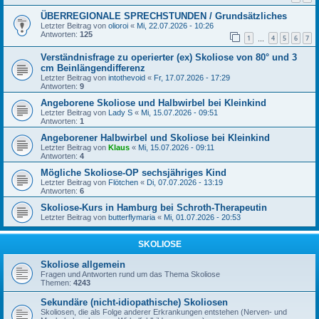
ÜBERREGIONALE SPRECHSTUNDEN / Grundsätzliches
Letzter Beitrag von
olioroi
«
Mi, 22.07.2026 - 10:26
Antworten:
125
1
4
5
6
7
…
Verständnisfrage zu operierter (ex) Skoliose von 80° und 3
cm Beinlängendifferenz
Letzter Beitrag von
intothevoid
«
Fr, 17.07.2026 - 17:29
Antworten:
9
Angeborene Skoliose und Halbwirbel bei Kleinkind
Letzter Beitrag von
Lady S
«
Mi, 15.07.2026 - 09:51
Antworten:
1
Angeborener Halbwirbel und Skoliose bei Kleinkind
Letzter Beitrag von
Klaus
«
Mi, 15.07.2026 - 09:11
Antworten:
4
Mögliche Skoliose-OP sechsjähriges Kind
Letzter Beitrag von
Flötchen
«
Di, 07.07.2026 - 13:19
Antworten:
6
Skoliose-Kurs in Hamburg bei Schroth-Therapeutin
Letzter Beitrag von
butterflymaria
«
Mi, 01.07.2026 - 20:53
SKOLIOSE
Skoliose allgemein
Fragen und Antworten rund um das Thema Skoliose
Themen:
4243
Sekundäre (nicht-idiopathische) Skoliosen
Skoliosen, die als Folge anderer Erkrankungen entstehen (Nerven- und