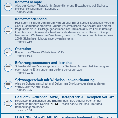
Korsett-Therapie
Alles zur Korsett-Therapie für Jugendliche und Erwachsene bei Skoliose,
Morbus Scheuermann, Kyphose ...
Themen:
2885
Korsett-Modenschau
Hier könnt ihr Bilder von Eurem Korsett oder Eurer korsett-tauglichen Mode in
einer zugangsbeschränkten Gruppe veröffentlichen. Wer selber ein Korsett
trägt, mehr als 25 Beiträge geschrieben hat und sich aktiv im Forum beteiligt,
kann bei einem Admin oder Moderator die Aufnahme in die Korsett-Gruppe
beantragen. Wir bitten um Beachtung, dass trotz Zugangsbeschränkung eine
100% Sicherheit nicht garantiert werden kann.
Themen:
130
Operation
Fragen zum Thema Wirbelsäulen OP's
Themen:
993
Erfahrungsaustausch und -berichte
Schreibe deinen Erfahrungsbericht zur Skoliose, Schmerzbekämpfung etc.
oder tausche Erfahrungen mit Leidensgenossen aus
Themen:
1089
Schwangerschaft mit Wirbelsäulenverkrümmung
Alles zu Schwangerschaft und Geburt mit Skoliose oder einer anderen
Wirbelsäulenverkrümmung
Themen:
105
Gesucht / Gefunden: Ärzte, Therapeuten & Therapien vor Ort
Regionale Informationen und Erfahrungen. Bitte beteiligt euch an der
Sammlung für eure Region.
KEINE
Fragen oder Auskünfte über med.
Behandlungsmethoden.
Themen:
106
FOR ENGLISH-SPEAKERS: Scoliosis treatment in Germany