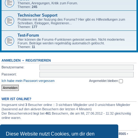
Themen, Anregungen, Kritik zum Forum.
Themen:
245
Technischer Support
Probleme mit der Nutzung des Forums? Hier gibt es Hilfestellungen zum
Schreiben, Einloggen, Registrieren...
Themen:
177
Test-Forum
Hier können die Forums-Funktionen getestet werden. Nicht moderiertes
Forum. Beiträge werden regelmäßig automatisch gelöscht.
Themen:
11
ANMELDEN
•
REGISTRIEREN
Benutzername:
Passwort:
Ich habe mein Passwort vergessen
Angemeldet bleiben
WER IST ONLINE?
Insgesamt sind
3
Besucher online :: 3 sichtbare Mitglieder und 0 unsichtbare Mitglieder
(basierend auf den aktiven Besuchern der letzten 4 Minuten)
Der Besucherrekord liegt bei
461
Besuchern, die am Mi, 27.06.2012 - 11:32 gleichzeitig
online waren.
STATISTIK
Diese Website nutzt Cookies, um dir den
Beiträge insgesamt
198410
• Themen insgesamt
19195
• Mitglieder insgesamt
8565
•