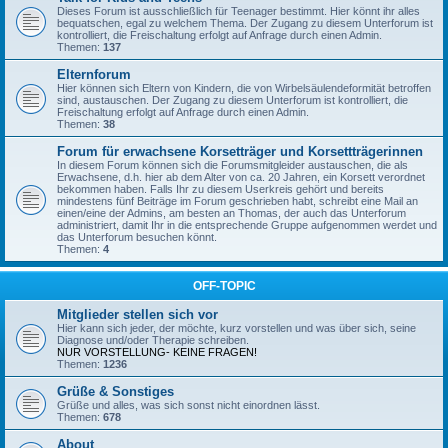
Dieses Forum ist ausschließlich für Teenager bestimmt. Hier könnt ihr alles
bequatschen, egal zu welchem Thema. Der Zugang zu diesem Unterforum ist
kontrolliert, die Freischaltung erfolgt auf Anfrage durch einen Admin.
Themen:
137
Elternforum
Hier können sich Eltern von Kindern, die von Wirbelsäulendeformität betroffen
sind, austauschen. Der Zugang zu diesem Unterforum ist kontrolliert, die
Freischaltung erfolgt auf Anfrage durch einen Admin.
Themen:
38
Forum für erwachsene Korsetträger und Korsettträgerinnen
In diesem Forum können sich die Forumsmitgleider austauschen, die als
Erwachsene, d.h. hier ab dem Alter von ca. 20 Jahren, ein Korsett verordnet
bekommen haben. Falls Ihr zu diesem Userkreis gehört und bereits
mindestens fünf Beiträge im Forum geschrieben habt, schreibt eine Mail an
einen/eine der Admins, am besten an Thomas, der auch das Unterforum
administriert, damit Ihr in die entsprechende Gruppe aufgenommen werdet und
das Unterforum besuchen könnt.
Themen:
4
OFF-TOPIC
Mitglieder stellen sich vor
Hier kann sich jeder, der möchte, kurz vorstellen und was über sich, seine
Diagnose und/oder Therapie schreiben.
NUR VORSTELLUNG- KEINE FRAGEN!
Themen:
1236
Grüße & Sonstiges
Grüße und alles, was sich sonst nicht einordnen lässt.
Themen:
678
About