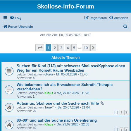
Skoliose-Info-Forum
FAQ
Registrieren
Anmelden
S
Foren-Übersicht
u
Aktuelle Zeit: So, 09.08.2026 - 10:12
c
Seite
1
von
10
1
2
3
4
5
10
Nächste
h
…
e
Aktuelle Themen
Suchen für Kind (11J) mit schwerer Skoliose/Kyphose einen
Weg für ein Korsett Raum Wiesbaden
Letzter Beitrag von
olioroi
«
Mi, 05.08.2026 - 11:45
Antworten:
8
Wie bekomme ich als Erwachsener Schroth-Therapie
verschrieben?
Letzter Beitrag von
Klaus
«
Mo, 27.07.2026 - 11:28
Antworten:
1
Autismus, Skoliose und die Suche nach Hilfe
Letzter Beitrag von
Tara-T
«
Sa, 25.07.2026 - 21:04
Antworten:
29
1
2
80–90° und auf der Suche nach Orientierung
Letzter Beitrag von
Klaus
«
Do, 23.07.2026 - 22:03
Antworten:
30
1
2