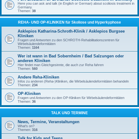
Here you can ask and talk (in English or German) about scoliosis treatment in
Germany.
Themen:
38
REHA- UND OP-KLINIKEN für Skoliose und Hyperkyphose
Asklepios Katharina-Schroth-Klinik / Asklepios Burgsee
Kliniken
Fragen und Antworten zu den SCHROTH-Rehabilitationszentren für
Wirbelsäulendeformitäten
Themen:
1164
Wer ist wann in Bad Sobernheim / Bad Salzungen oder
anderen Kliniken
Hier findet man Gleichgesinnte, die auch zur Reha fahren
Themen:
560
Andere Reha-Kliniken
Infos zu anderen (Reha-)Kliniken, die Wirbelsäulendeformitäten behandeln
Themen:
234
OP-Kliniken
Fragen und Antworten zu den OP-Kliniken für Wirbelsäulendeformitäten
Themen:
36
TALK UND TERMINE
News, Termine, Veranstaltungen
What's on?
Themen:
316
Talk for Kids and Teens