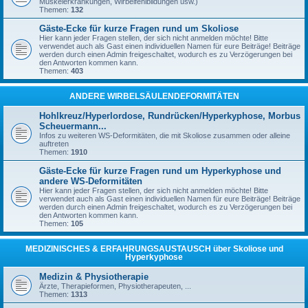
Muskelerkrankungen, Wirbelfehlbildungen usw.)
Themen:
132
Gäste-Ecke für kurze Fragen rund um Skoliose
Hier kann jeder Fragen stellen, der sich nicht anmelden möchte! Bitte
verwendet auch als Gast einen individuellen Namen für eure Beiträge! Beiträge
werden durch einen Admin freigeschaltet, wodurch es zu Verzögerungen bei
den Antworten kommen kann.
Themen:
403
ANDERE WIRBELSÄULENDEFORMITÄTEN
Hohlkreuz/Hyperlordose, Rundrücken/Hyperkyphose, Morbus
Scheuermann...
Infos zu weiteren WS-Deformitäten, die mit Skoliose zusammen oder alleine
auftreten
Themen:
1910
Gäste-Ecke für kurze Fragen rund um Hyperkyphose und
andere WS-Deformitäten
Hier kann jeder Fragen stellen, der sich nicht anmelden möchte! Bitte
verwendet auch als Gast einen individuellen Namen für eure Beiträge! Beiträge
werden durch einen Admin freigeschaltet, wodurch es zu Verzögerungen bei
den Antworten kommen kann.
Themen:
105
MEDIZINISCHES & ERFAHRUNGSAUSTAUSCH über Skoliose und
Hyperkyphose
Medizin & Physiotherapie
Ärzte, Therapieformen, Physiotherapeuten, ...
Themen:
1313