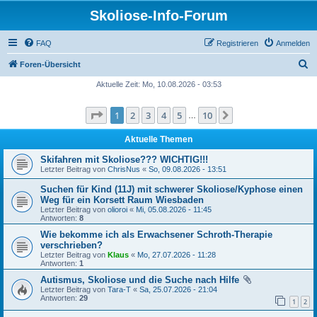
Skoliose-Info-Forum
FAQ
Registrieren
Anmelden
S
Foren-Übersicht
u
Aktuelle Zeit: Mo, 10.08.2026 - 03:53
c
Seite
1
von
10
1
2
3
4
5
10
Nächste
h
…
e
Aktuelle Themen
Skifahren mit Skoliose??? WICHTIG!!!
Letzter Beitrag von
ChrisNus
«
So, 09.08.2026 - 13:51
Suchen für Kind (11J) mit schwerer Skoliose/Kyphose einen
Weg für ein Korsett Raum Wiesbaden
Letzter Beitrag von
olioroi
«
Mi, 05.08.2026 - 11:45
Antworten:
8
Wie bekomme ich als Erwachsener Schroth-Therapie
verschrieben?
Letzter Beitrag von
Klaus
«
Mo, 27.07.2026 - 11:28
Antworten:
1
Autismus, Skoliose und die Suche nach Hilfe
Letzter Beitrag von
Tara-T
«
Sa, 25.07.2026 - 21:04
Antworten:
29
1
2