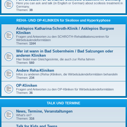
Here you can ask and talk (in English or German) about scoliosis treatment in
Germany.
Themen:
38
REHA- UND OP-KLINIKEN für Skoliose und Hyperkyphose
Asklepios Katharina-Schroth-Klinik / Asklepios Burgsee
Kliniken
Fragen und Antworten zu den SCHROTH-Rehabilitationszentren für
Wirbelsäulendeformitäten
Themen:
1164
Wer ist wann in Bad Sobernheim / Bad Salzungen oder
anderen Kliniken
Hier findet man Gleichgesinnte, die auch zur Reha fahren
Themen:
560
Andere Reha-Kliniken
Infos zu anderen (Reha-)Kliniken, die Wirbelsäulendeformitäten behandeln
Themen:
234
OP-Kliniken
Fragen und Antworten zu den OP-Kliniken für Wirbelsäulendeformitäten
Themen:
36
TALK UND TERMINE
News, Termine, Veranstaltungen
What's on?
Themen:
316
Talk for Kids and Teens