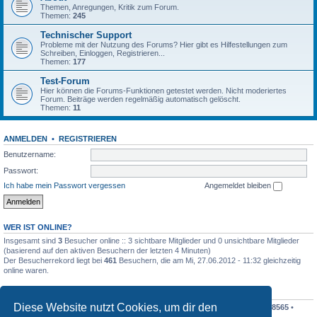
Themen, Anregungen, Kritik zum Forum.
Themen:
245
Technischer Support
Probleme mit der Nutzung des Forums? Hier gibt es Hilfestellungen zum
Schreiben, Einloggen, Registrieren...
Themen:
177
Test-Forum
Hier können die Forums-Funktionen getestet werden. Nicht moderiertes
Forum. Beiträge werden regelmäßig automatisch gelöscht.
Themen:
11
ANMELDEN
•
REGISTRIEREN
Benutzername:
Passwort:
Ich habe mein Passwort vergessen
Angemeldet bleiben
WER IST ONLINE?
Insgesamt sind
3
Besucher online :: 3 sichtbare Mitglieder und 0 unsichtbare Mitglieder
(basierend auf den aktiven Besuchern der letzten 4 Minuten)
Der Besucherrekord liegt bei
461
Besuchern, die am Mi, 27.06.2012 - 11:32 gleichzeitig
online waren.
STATISTIK
Diese Website nutzt Cookies, um dir den
Beiträge insgesamt
198411
• Themen insgesamt
19196
• Mitglieder insgesamt
8565
•