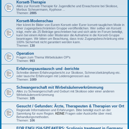
Korsett-Therapie
Alles zur Korsett-Therapie für Jugendliche und Erwachsene bei Skoliose,
Morbus Scheuermann, Kyphose ...
Themen:
2885
Korsett-Modenschau
Hier könnt ihr Bilder von Eurem Korsett oder Eurer korsett-tauglichen Mode in
einer zugangsbeschränkten Gruppe veröffentlichen. Wer selber ein Korsett
trägt, mehr als 25 Beiträge geschrieben hat und sich aktiv im Forum beteiligt,
kann bei einem Admin oder Moderator die Aufnahme in die Korsett-Gruppe
beantragen. Wir bitten um Beachtung, dass trotz Zugangsbeschränkung eine
100% Sicherheit nicht garantiert werden kann.
Themen:
130
Operation
Fragen zum Thema Wirbelsäulen OP's
Themen:
993
Erfahrungsaustausch und -berichte
Schreibe deinen Erfahrungsbericht zur Skoliose, Schmerzbekämpfung etc.
oder tausche Erfahrungen mit Leidensgenossen aus
Themen:
1089
Schwangerschaft mit Wirbelsäulenverkrümmung
Alles zu Schwangerschaft und Geburt mit Skoliose oder einer anderen
Wirbelsäulenverkrümmung
Themen:
105
Gesucht / Gefunden: Ärzte, Therapeuten & Therapien vor Ort
Regionale Informationen und Erfahrungen. Bitte beteiligt euch an der
Sammlung für eure Region.
KEINE
Fragen oder Auskünfte über med.
Behandlungsmethoden.
Themen:
106
FOR ENGLISH-SPEAKERS: Scoliosis treatment in Germany