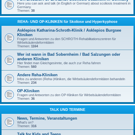
Here you can ask and talk (in English or German) about scoliosis treatment in
Germany.
Themen:
38
REHA- UND OP-KLINIKEN für Skoliose und Hyperkyphose
Asklepios Katharina-Schroth-Klinik / Asklepios Burgsee
Kliniken
Fragen und Antworten zu den SCHROTH-Rehabilitationszentren für
Wirbelsäulendeformitäten
Themen:
1164
Wer ist wann in Bad Sobernheim / Bad Salzungen oder
anderen Kliniken
Hier findet man Gleichgesinnte, die auch zur Reha fahren
Themen:
560
Andere Reha-Kliniken
Infos zu anderen (Reha-)Kliniken, die Wirbelsäulendeformitäten behandeln
Themen:
234
OP-Kliniken
Fragen und Antworten zu den OP-Kliniken für Wirbelsäulendeformitäten
Themen:
36
TALK UND TERMINE
News, Termine, Veranstaltungen
What's on?
Themen:
316
Talk for Kids and Teens