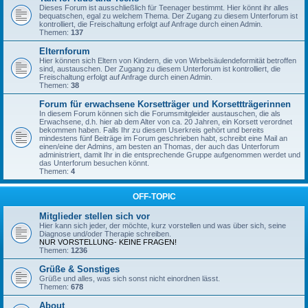
Dieses Forum ist ausschließlich für Teenager bestimmt. Hier könnt ihr alles
bequatschen, egal zu welchem Thema. Der Zugang zu diesem Unterforum ist
kontrolliert, die Freischaltung erfolgt auf Anfrage durch einen Admin.
Themen:
137
Elternforum
Hier können sich Eltern von Kindern, die von Wirbelsäulendeformität betroffen
sind, austauschen. Der Zugang zu diesem Unterforum ist kontrolliert, die
Freischaltung erfolgt auf Anfrage durch einen Admin.
Themen:
38
Forum für erwachsene Korsetträger und Korsettträgerinnen
In diesem Forum können sich die Forumsmitgleider austauschen, die als
Erwachsene, d.h. hier ab dem Alter von ca. 20 Jahren, ein Korsett verordnet
bekommen haben. Falls Ihr zu diesem Userkreis gehört und bereits
mindestens fünf Beiträge im Forum geschrieben habt, schreibt eine Mail an
einen/eine der Admins, am besten an Thomas, der auch das Unterforum
administriert, damit Ihr in die entsprechende Gruppe aufgenommen werdet und
das Unterforum besuchen könnt.
Themen:
4
OFF-TOPIC
Mitglieder stellen sich vor
Hier kann sich jeder, der möchte, kurz vorstellen und was über sich, seine
Diagnose und/oder Therapie schreiben.
NUR VORSTELLUNG- KEINE FRAGEN!
Themen:
1236
Grüße & Sonstiges
Grüße und alles, was sich sonst nicht einordnen lässt.
Themen:
678
About