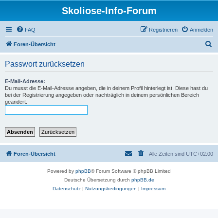
Skoliose-Info-Forum
FAQ
Registrieren
Anmelden
S
Foren-Übersicht
u
Passwort zurücksetzen
c
h
E-Mail-Adresse:
Du musst die E-Mail-Adresse angeben, die in deinem Profil hinterlegt ist. Diese hast du
e
bei der Registrierung angegeben oder nachträglich in deinem persönlichen Bereich
geändert.
Foren-Übersicht
Alle Zeiten sind
UTC+02:00
Powered by
phpBB
® Forum Software © phpBB Limited
Deutsche Übersetzung durch
phpBB.de
Datenschutz
|
Nutzungsbedingungen
|
Impressum