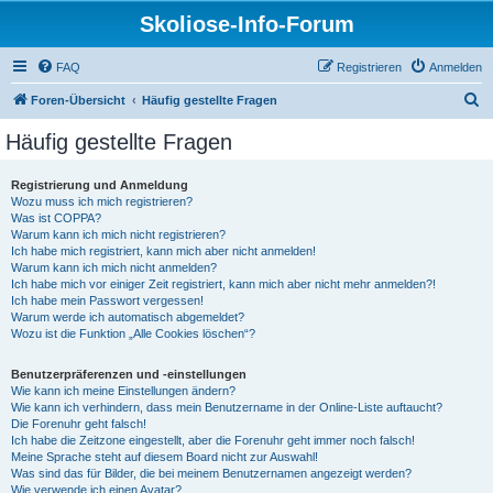
Skoliose-Info-Forum
FAQ
Registrieren
Anmelden
S
Foren-Übersicht
Häufig gestellte Fragen
u
Häufig gestellte Fragen
c
h
Registrierung und Anmeldung
Wozu muss ich mich registrieren?
e
Was ist COPPA?
Warum kann ich mich nicht registrieren?
Ich habe mich registriert, kann mich aber nicht anmelden!
Warum kann ich mich nicht anmelden?
Ich habe mich vor einiger Zeit registriert, kann mich aber nicht mehr anmelden?!
Ich habe mein Passwort vergessen!
Warum werde ich automatisch abgemeldet?
Wozu ist die Funktion „Alle Cookies löschen“?
Benutzerpräferenzen und -einstellungen
Wie kann ich meine Einstellungen ändern?
Wie kann ich verhindern, dass mein Benutzername in der Online-Liste auftaucht?
Die Forenuhr geht falsch!
Ich habe die Zeitzone eingestellt, aber die Forenuhr geht immer noch falsch!
Meine Sprache steht auf diesem Board nicht zur Auswahl!
Was sind das für Bilder, die bei meinem Benutzernamen angezeigt werden?
Wie verwende ich einen Avatar?