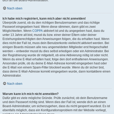
dich an die Board-Administration.
Nach oben
Ich habe mich registriert, kann mich aber nicht anmelden!
Überprüfe zuerst, ob du den richtigen Benutzernamen und das richtige
Passwort eingegeben hast. Wenn diese stimmen, dann gibt es zwei
Möglichkeiten. Wenn
COPPA
aktiviert ist und du angegeben hast, dass du
unter 13 Jahre alt bist, musst du bzw. einer deiner Eltern oder deiner
Erziehungsberechtigten den Anweisungen folgen, die du erhalten hast. Wenn
dies nicht der Fall ist, muss dein Benutzerkonto vielleicht aktiviert werden. Bei
einigen Boards müssen alle neu angemeldeten Mitglieder erst freigeschaltet
werden – entweder musst du dies selbst erledigen oder ein Administrator. Bei
der Registrierung wurde dir mitgeteilt, ob eine Aktivierung nötig ist oder nicht.
Wenn du eine E-Mail erhalten hast, folge den dort enthaltenen Anweisungen.
Ansonsten prüfe, ob du deine E-Mail-Adresse korrekt eingegeben hast oder
die E-Mail von einem Spam-Filter blockiert wurde. Wenn du dir sicher bist,
dass deine E-Mail-Adresse korrekt eingegeben wurde, dann kontaktiere einen
Administrator.
Nach oben
Warum kann ich mich nicht anmelden?
Dafür gibt es viele mögliche Gründe. Prüfe zunächst, ob dein Benutzername
und dein Passwort richtig sind. Wenn dies der Fall ist, wende dich an einen
Board-Administrator, um sicherzugehen, dass du nicht gesperrt wurdest. Es ist
ebenfalls möglich, dass ein Konfigurationsproblem mit der Website vorliegt,