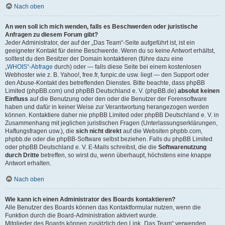
Nach oben
An wen soll ich mich wenden, falls es Beschwerden oder juristische
Anfragen zu diesem Forum gibt?
Jeder Administrator, der auf der „Das Team“-Seite aufgeführt ist, ist ein
geeigneter Kontakt für deine Beschwerde. Wenn du so keine Antwort erhältst,
solltest du den Besitzer der Domain kontaktieren (führe dazu eine
„WHOIS“-Abfrage
durch) oder — falls diese Seite bei einem kostenlosen
Webhoster wie z. B. Yahoo!, free.fr, funpic.de usw. liegt — den Support oder
den Abuse-Kontakt des betreffenden Dienstes. Bitte beachte, dass phpBB
Limited (phpBB.com) und phpBB Deutschland e. V. (phpBB.de)
absolut keinen
Einfluss
auf die Benutzung oder den oder die Benutzer der Forensoftware
haben und dafür in keiner Weise zur Verantwortung herangezogen werden
können. Kontaktiere daher nie phpBB Limited oder phpBB Deutschland e. V. in
Zusammenhang mit jeglichen juristischen Fragen (Unterlassungserklärungen,
Haftungsfragen usw.), die
sich nicht direkt
auf die Websiten phpbb.com,
phpbb.de oder die phpBB-Software selbst beziehen. Falls du phpBB Limited
oder phpBB Deutschland e. V. E-Mails schreibst, die die
Softwarenutzung
durch Dritte
betreffen, so wirst du, wenn überhaupt, höchstens eine knappe
Antwort erhalten.
Nach oben
Wie kann ich einen Administrator des Boards kontaktieren?
Alle Benutzer des Boards können das Kontaktformular nutzen, wenn die
Funktion durch die Board-Administration aktiviert wurde.
Mitglieder des Boards können zusätzlich den Link „Das Team“ verwenden.