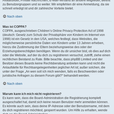
Avatarbilder, Private Nachrichten, E-Mail-Versand an andere Mitglieder, Beitritt
zu Benutzergruppen und so weiter. Wir empfehlen dir eine Anmeldung, da sie
schnell erledigt ist und dir zahlreiche Vorteile bietet.
Nach oben
Was ist COPPA?
COPPA, ausgeschrieben Children’s Online Privacy Protection Act of 1998
(deutsch: Gesetz zum Schutz der Privatsphäre von Kindern im Internet von
1998) ist ein Gesetz in den USA, welches festlegt, dass Websites, die
möglicherweise persönliche Daten von Kindern unter 13 Jahren erheben,
hierzu die Zustimmung der Eltern beziehungsweise des oder der
Erziehungsberechtigten benötigen. Wenn du dir unsicher bist, ob dies auf dich
oder die Website, auf der du dich zu registrieren versuchst, zutrifft, ziehe einen
rechtlichen Beistand zu Rate. Bitte beachte, dass phpBB Limited und der
Besitzer dieses Boards keine Rechtsberatung anbieten kann und nicht die
Anlaufstelle für Rechtsangelegenheiten jeglicher Art ist; außer solchen, die
unter der Frage „An wen soll ich mich wenden, falls es Beschwerden oder
juristische Anfragen zu diesem Forum gibt?“ behandelt werden.
Nach oben
Warum kann ich mich nicht registrieren?
Es kann sein, dass die Board-Administration die Registrierung komplett
ausgeschaltet hat, damit sich keine neuen Benutzer mehr anmelden können.
Es könnte auch sein, dass deine IP-Adresse oder der Benutzername, mit dem
du dich registrieren möchtest, gesperrt wurden. Um Hilfe zu erhalten, wende