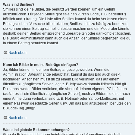
Was sind Smilies?
Smilies sind kleine Bilder, die benutzt werden können, um ein Gefühl
auszudrücken. Für jeden Smilie gibt es einen kurzen Code, z. B. bedeutet :)
fröhlich und :( traurig. Die Liste aller Smilies kannst du beim Verfassen eines
Beitrags sehen. Versuche bitte trotzdem, Smilies nicht zu häufig zu benutzen,
sie können einen Beitrag schnell unlesbar machen und ein Moderator könnte
deshalb deinen Beitrag entsprechend überarbeiten oder gar komplett löschen.
Die Board-Administration kann auch die Anzahl der Smilies begrenzen, die du
in einem Beitrag benutzen kannst.
Nach oben
Kann ich Bilder in meine Beiträge einfügen?
Ja, Bilder können in deinem Beitrag angezeigt werden. Wenn die
Administration Dateianhänge erlaubt hat, kannst du das Bild auch direkt
hochladen. Ansonsten musst du zu einem Bild verlinken, das auf einem
öffentlich zugänglichen Server liegt, z. B. http://www.domain.tld/mein-bild.gif.
Du kannst weder Bilder verlinken, die sich auf deinem eigenen PC befinden
(außer es ist ein öffentlich zugänglicher Server), noch zu Bildern, die nur nach
einer Anmeldung verfügbar sind, z. B. Hotmail- oder Yahoo-Mailboxen, mit
einem Passwort geschützte Seiten usw. Um das Bild anzuzeigen, benutze den
BBCode-Tag „[img]“.
Nach oben
Was sind globale Bekanntmachungen?
Globale Bekanntmachungen beinhalten wichtige Informationen, deshalb