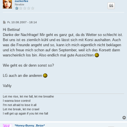
zuckerfee
Newbie
B
Fr, 10.08.2007 - 18:14
e
i
Hi Bettina!
t
Danke der Nachfrage! Mir geht es ganz gut, da ds Wetter so schlecht ist.
r
a
Bei uns ist es ziemlich kühl und es lässt sich mit Korsi aushalten. Auch
g
was die Freunde angeht und so, kann ich mich eigentlich nicht beklagen
und ich freue mich schon auf den September, weil ich das Korsett dann
warscheinlich los bin. Also endlich mal gute Aussichten
Wie geht es dir denn sonst so?
LG auch an die anderen
VaNy
Let me rise, let me fall, let me breathe
I wanna lose control
I'm not afraid to lose it all
Let me break, let me crawl
I will get up again if you let me fall
*Honey-Bunny_Betze*