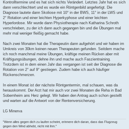
Kontrolltermine und es hat sich nichts Verändert. Letztes Jahr hat es sich
dann verschlechtert und es wurde ein Röntgenbild angefertigt. Die
Diagnose lautete dann Skoliose mit 10° in der BWS, 11° in der LWS und
2° Rotation und einer leichten Hyperkyphose und einer leichten
Hyperlordose. Mir wurde dann Physiotherapie nach Katharina Schroth
verschrieben, zu der ich dann auch gegangen bin und die Übungen mal
mehr mal weniger fleißig gemacht habe.
Nach zwei Monaten hat die Therapeutin dann aufgehört und wir haben im
Umkreis von 30km keinen neuen Therapeuten gefunden. Seitdem mache
ich noch manchmal meine Übungen, kräftige meinen Rücken aber mit
Kräftigungsübungen, dehne ihn und mache auch Faszientraining.
Trotzdem ist in dem einen Jahr das vergangen ist seit der Diagnose die
Rotation von 2° auf 9° gestiegen. Zudem habe ich auch häufiger
Rückenschmerzen.
In einem Monat ist der nächste Röntgentermin, mal schauen, was da
herauskommt. Der Arzt hat mir auch vor zwei Monaten die Reha in Bad
Sobernheim ans Herz gelegt. Wir haben den Antrag auch schon gestellt
und warten auf die Antwort von der Rentenversicherung.
LG Minerva
"Wenn alles gegen dich zu laufen scheint, erinnere dich daran, dass das Flugzeug
gegen den Wind abhebt, nicht mit ihm."