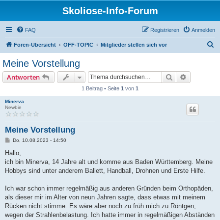
Skoliose-Info-Forum
FAQ
Registrieren
Anmelden
S
Foren-Übersicht
OFF-TOPIC
Mitglieder stellen sich vor
u
Meine Vorstellung
c
Suche
Erweiterte
Antworten
h
1 Beitrag • Seite
1
von
1
e
Minerva
Newbie
Meine Vorstellung
B
Do, 10.08.2023 - 14:50
e
i
Hallo,
t
ich bin Minerva, 14 Jahre alt und komme aus Baden Württemberg. Meine
r
a
Hobbys sind unter anderem Ballett, Handball, Drohnen und Erste Hilfe.
g
Ich war schon immer regelmäßig aus anderen Gründen beim Orthopäden,
als dieser mir im Alter von neun Jahren sagte, dass etwas mit meinem
Rücken nicht stimme. Es wäre aber noch zu früh mich zu Röntgen,
wegen der Strahlenbelastung. Ich hatte immer in regelmäßigen Abständen