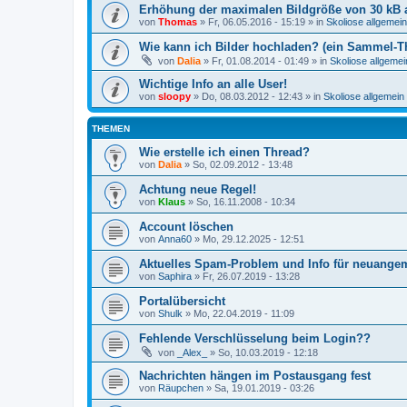
Erhöhung der maximalen Bildgröße von 30 kB 
von
Thomas
»
Fr, 06.05.2016 - 15:19
» in
Skoliose allgemein
Wie kann ich Bilder hochladen? (ein Sammel-T
von
Dalia
»
Fr, 01.08.2014 - 01:49
» in
Skoliose allgemei
Wichtige Info an alle User!
von
sloopy
»
Do, 08.03.2012 - 12:43
» in
Skoliose allgemein
THEMEN
Wie erstelle ich einen Thread?
von
Dalia
»
So, 02.09.2012 - 13:48
Achtung neue Regel!
von
Klaus
»
So, 16.11.2008 - 10:34
Account löschen
von
Anna60
»
Mo, 29.12.2025 - 12:51
Aktuelles Spam-Problem und Info für neuangem
von
Saphira
»
Fr, 26.07.2019 - 13:28
Portalübersicht
von
Shulk
»
Mo, 22.04.2019 - 11:09
Fehlende Verschlüsselung beim Login??
von
_Alex_
»
So, 10.03.2019 - 12:18
Nachrichten hängen im Postausgang fest
von
Räupchen
»
Sa, 19.01.2019 - 03:26