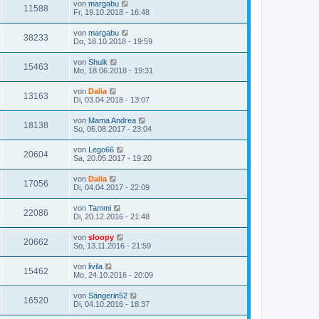
von
margabu
11588
Fr, 19.10.2018 - 16:48
von
margabu
38233
Do, 18.10.2018 - 19:59
von
Shulk
15463
Mo, 18.06.2018 - 19:31
von
Dalia
13163
Di, 03.04.2018 - 13:07
von
Mama Andrea
18138
So, 06.08.2017 - 23:04
von
Lego66
20604
Sa, 20.05.2017 - 19:20
von
Dalia
17056
Di, 04.04.2017 - 22:09
von
Tammi
22086
Di, 20.12.2016 - 21:48
von
sloopy
20662
So, 13.11.2016 - 21:59
von
livila
15462
Mo, 24.10.2016 - 20:09
von
Sängerin52
16520
Di, 04.10.2016 - 18:37