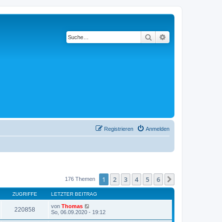
Suche
Erweiterte Suche
Registrieren
Anmelden
1
2
3
4
5
6
Nächste
176 Themen
ZUGRIFFE
LETZTER BEITRAG
von
Thomas
220858
So, 06.09.2020 - 19:12