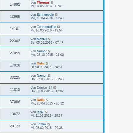
von
Thomas
14892
Mi, 04.05.2016 - 16:01
von
Schneeeule
13969
Mo, 18.04.2016 - 11:49
von
Zebrastreifen
14101
Mi, 16.03.2016 - 19:54
von
Max60
22302
Sa, 05.03.2016 - 07:47
von
Namor
27059
Mo, 26.10.2015 - 21:00
von
Dalia
17028
Di, 08.09.2015 - 20:37
von
Namor
33225
Do, 27.08.2015 - 21:43
von
Denise_14
11815
Do, 06.08.2015 - 12:02
von
Dalia
37096
Mo, 20.04.2015 - 23:12
von
Isi97
13672
Mi, 11.03.2015 - 20:37
von
Tammi
20123
Mi, 25.02.2015 - 20:38