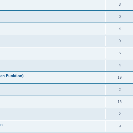
3
0
4
9
6
4
gen Funktion)
19
2
18
2
en
9