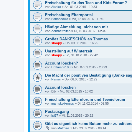
Freischaltung für das Teen und Kids Forum?
von
Alasko
»
So, 01.03.2015 - 10:33
Freischaltung Elternportal
von
Schneeeule
»
Mo, 18.04.2016 - 11:49
Häufige Abmeldung, nicht von mir
von
Zebrastreifen
»
Di, 15.03.2016 - 13:34
Großes DANKESCHÖN an Thomas
von
sloopy
»
Do, 03.03.2016 - 16:25
Umstellung auf Winterzeit
von
sloopy
»
So, 31.10.2010 - 22:42
Account löschen?
von
Hoffmann103
»
Mo, 07.09.2015 - 23:29
Die Macht der positiven Bestätigung (Danke sa
von
Namor
»
Do, 06.08.2015 - 12:29
Account löschen
von
Bibi
»
Mo, 02.03.2015 - 18:02
Freischaltung Elternforum und Teenieforum
von
mamskoli-maus
»
Di, 11.02.2014 - 09:55
Postausgang
von
Isi97
»
Mi, 11.03.2015 - 20:22
Gibt es eigentlich keine Button mehr zu editier
von
Matthias
»
Mo, 23.02.2015 - 08:14