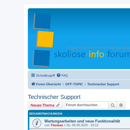
Schnellzugriff
FAQ
Foren-Übersicht
OFF-TOPIC
Technischer Support
Technischer Support
Suche
Erw
Neues Thema
BEKANNTMACHUNGEN
Wartungsarbeiten und neue Funktionalität
von
Thomas
»
So, 06.09.2020 - 19:12