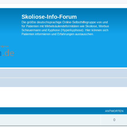
Skoliose-Info-Forum
Die größte deutschsprachige Online-Selbsthilfegruppe von und
für Patienten mit Wirbelsäulendeformitäten wie Skoliose, Morbus
Scheuermann und Kyphose (Hyperkyphose). Hier können sich
Patienten informieren und Erfahrungen austauschen.
eiterte Suche
ANTWORTEN
0