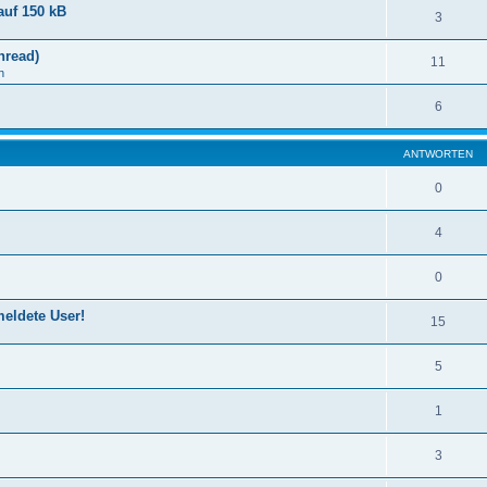
auf 150 kB
3
hread)
11
n
6
ANTWORTEN
0
4
0
eldete User!
15
5
1
3