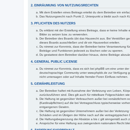
2. EINRÄUMUNG VON NUTZUNGSRECHTEN
Mit dem Erstellen eines Beitrags erteilst du dem Betreiber ein ein
Das Nutzungsrecht nach Punkt 2, Unterpunkt a bleibt auch nach 
3. PFLICHTEN DES NUTZERS
Du erklärst mit der Erstellung eines Beitrags, dass er keine Inhalt
Bilder zu setzen bzw. zu verwenden.
Der Betreiber des Boards übt das Hausrecht aus. Bei Verstößen g
dieses Boards ausschließen und dir ein Hausverbot erteilen.
Du nimmst zur Kenntnis, dass der Betreiber keine Verantwortung für 
Beiträge und Funktionen jederzeit zu löschen oder zu sperren.
Du gestattest dem Betreiber darüber hinaus, deine Beiträge abzuä
4. GENERAL PUBLIC LICENSE
Du nimmst zur Kenntnis, dass es sich bei phpBB um eine unter der 
deutschsprachige Community unter www.phpbb.de zur Verfügung gest
nicht untersagen oder auf Inhalte fremder Foren Einfluss nehmen.
5. GEWÄHRLEISTUNG
Der Betreiber haftet mit Ausnahme der Verletzung von Leben, Körper
zurückzuführen sind. Dies gilt auch für mittelbare Folgeschäden 
Die Haftung ist gegenüber Verbrauchern außer bei vorsätzlichem o
(Kardinalpflichten) auf die bei Vertragsschluss typischerweise vo
entgangenen Gewinn.
Die Haftung ist gegenüber Unternehmern außer bei der Verletzung 
Schäden und im Übrigen der Höhe nach auf die vertragstypischen 
Die Haftungsbegrenzung der Absätze a bis c gilt sinngemäß auch zu
Ansprüche für eine Haftung aus zwingendem nationalem Recht blei