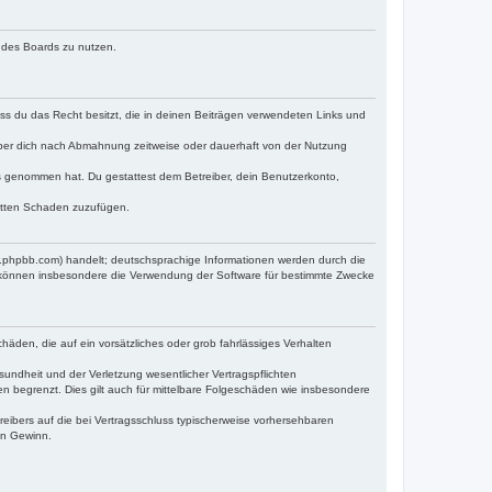
n des Boards zu nutzen.
dass du das Recht besitzt, die in deinen Beiträgen verwendeten Links und
iber dich nach Abmahnung zeitweise oder dauerhaft von der Nutzung
tnis genommen hat. Du gestattest dem Betreiber, dein Benutzerkonto,
ritten Schaden zuzufügen.
w.phpbb.com) handelt; deutschsprachige Informationen werden durch die
e können insbesondere die Verwendung der Software für bestimmte Zwecke
häden, die auf ein vorsätzliches oder grob fahrlässiges Verhalten
undheit und der Verletzung wesentlicher Vertragspflichten
n begrenzt. Dies gilt auch für mittelbare Folgeschäden wie insbesondere
eibers auf die bei Vertragsschluss typischerweise vorhersehbaren
en Gewinn.