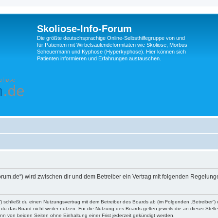
Skoliose-Info-Forum
Die größte deutschsprachige Online-Selbsthilfegruppe von und
für Patienten mit Wirbelsäulendeformitäten wie Skoliose, Morbus
Scheuermann und Kyphose (Hyperkyphose). Hier können sich
Patienten informieren und Erfahrungen austauschen.
fo-forum.de“) wird zwischen dir und dem Betreiber ein Vertrag mit folgenden Regelun
d“) schließt du einen Nutzungsvertrag mit dem Betreiber des Boards ab (im Folgenden „Betreiber“
du das Board nicht weiter nutzen. Für die Nutzung des Boards gelten jeweils die an dieser Stell
n von beiden Seiten ohne Einhaltung einer Frist jederzeit gekündigt werden.