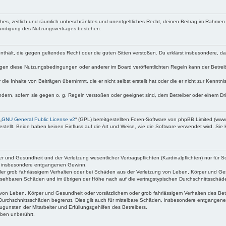
faches, zeitlich und räumlich unbeschränktes und unentgeltliches Recht, deinen Beitrag im Rahme
Kündigung des Nutzungsvertrages bestehen.
e enthält, die gegen geltendes Recht oder die guten Sitten verstoßen. Du erklärst insbesondere, 
egen diese Nutzungsbedingungen oder anderer im Board veröffentlichten Regeln kann der Betre
die Inhalte von Beiträgen übernimmt, die er nicht selbst erstellt hat oder die er nicht zur Kenn
ndern, sofern sie gegen o. g. Regeln verstoßen oder geeignet sind, dem Betreiber oder einem D
„
GNU General Public License v2
“ (GPL) bereitgestellten Foren-Software von phpBB Limited (ww
ellt. Beide haben keinen Einfluss auf die Art und Weise, wie die Software verwendet wird. Si
 und Gesundheit und der Verletzung wesentlicher Vertragspflichten (Kardinalpflichten) nur für Sc
wie insbesondere entgangenen Gewinn.
der grob fahrlässigem Verhalten oder bei Schäden aus der Verletzung von Leben, Körper und Ges
rhersehbaren Schäden und im übrigen der Höhe nach auf die vertragstypischen Durchschnittsschäde
von Leben, Körper und Gesundheit oder vorsätzlichem oder grob fahrlässigem Verhalten des Betr
Durchschnittsschäden begrenzt. Dies gilt auch für mittelbare Schäden, insbesondere entgangen
gunsten der Mitarbeiter und Erfüllungsgehilfen des Betreibers.
ben unberührt.