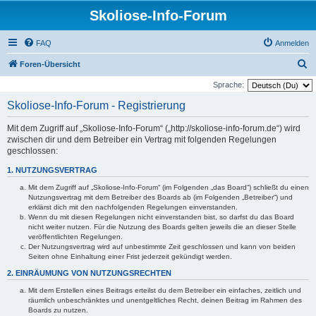
Skoliose-Info-Forum
FAQ
Anmelden
S
Foren-Übersicht
u
Sprache:
c
Skoliose-Info-Forum - Registrierung
h
Mit dem Zugriff auf „Skoliose-Info-Forum“ („http://skoliose-info-forum.de“) wird
e
zwischen dir und dem Betreiber ein Vertrag mit folgenden Regelungen
geschlossen:
1. NUTZUNGSVERTRAG
Mit dem Zugriff auf „Skoliose-Info-Forum“ (im Folgenden „das Board“) schließt du einen
Nutzungsvertrag mit dem Betreiber des Boards ab (im Folgenden „Betreiber“) und
erklärst dich mit den nachfolgenden Regelungen einverstanden.
Wenn du mit diesen Regelungen nicht einverstanden bist, so darfst du das Board
nicht weiter nutzen. Für die Nutzung des Boards gelten jeweils die an dieser Stelle
veröffentlichten Regelungen.
Der Nutzungsvertrag wird auf unbestimmte Zeit geschlossen und kann von beiden
Seiten ohne Einhaltung einer Frist jederzeit gekündigt werden.
2. EINRÄUMUNG VON NUTZUNGSRECHTEN
Mit dem Erstellen eines Beitrags erteilst du dem Betreiber ein einfaches, zeitlich und
räumlich unbeschränktes und unentgeltliches Recht, deinen Beitrag im Rahmen des
Boards zu nutzen.