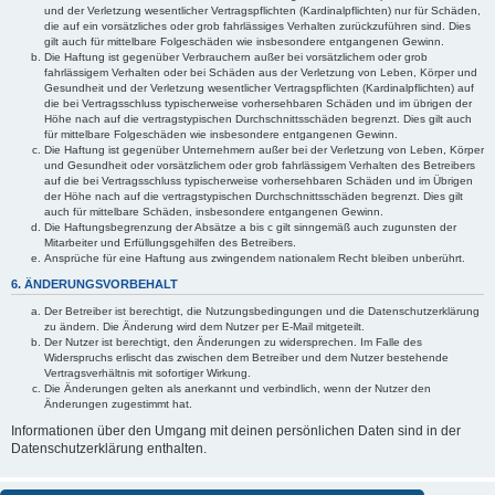
und der Verletzung wesentlicher Vertragspflichten (Kardinalpflichten) nur für Schäden,
die auf ein vorsätzliches oder grob fahrlässiges Verhalten zurückzuführen sind. Dies
gilt auch für mittelbare Folgeschäden wie insbesondere entgangenen Gewinn.
Die Haftung ist gegenüber Verbrauchern außer bei vorsätzlichem oder grob
fahrlässigem Verhalten oder bei Schäden aus der Verletzung von Leben, Körper und
Gesundheit und der Verletzung wesentlicher Vertragspflichten (Kardinalpflichten) auf
die bei Vertragsschluss typischerweise vorhersehbaren Schäden und im übrigen der
Höhe nach auf die vertragstypischen Durchschnittsschäden begrenzt. Dies gilt auch
für mittelbare Folgeschäden wie insbesondere entgangenen Gewinn.
Die Haftung ist gegenüber Unternehmern außer bei der Verletzung von Leben, Körper
und Gesundheit oder vorsätzlichem oder grob fahrlässigem Verhalten des Betreibers
auf die bei Vertragsschluss typischerweise vorhersehbaren Schäden und im Übrigen
der Höhe nach auf die vertragstypischen Durchschnittsschäden begrenzt. Dies gilt
auch für mittelbare Schäden, insbesondere entgangenen Gewinn.
Die Haftungsbegrenzung der Absätze a bis c gilt sinngemäß auch zugunsten der
Mitarbeiter und Erfüllungsgehilfen des Betreibers.
Ansprüche für eine Haftung aus zwingendem nationalem Recht bleiben unberührt.
6. ÄNDERUNGSVORBEHALT
Der Betreiber ist berechtigt, die Nutzungsbedingungen und die Datenschutzerklärung
zu ändern. Die Änderung wird dem Nutzer per E-Mail mitgeteilt.
Der Nutzer ist berechtigt, den Änderungen zu widersprechen. Im Falle des
Widerspruchs erlischt das zwischen dem Betreiber und dem Nutzer bestehende
Vertragsverhältnis mit sofortiger Wirkung.
Die Änderungen gelten als anerkannt und verbindlich, wenn der Nutzer den
Änderungen zugestimmt hat.
Informationen über den Umgang mit deinen persönlichen Daten sind in der
Datenschutzerklärung enthalten.