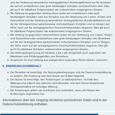
und der Verletzung wesentlicher Vertragspflichten (Kardinalpflichten) nur für Schäden,
die auf ein vorsätzliches oder grob fahrlässiges Verhalten zurückzuführen sind. Dies
gilt auch für mittelbare Folgeschäden wie insbesondere entgangenen Gewinn.
Die Haftung ist gegenüber Verbrauchern außer bei vorsätzlichem oder grob
fahrlässigem Verhalten oder bei Schäden aus der Verletzung von Leben, Körper und
Gesundheit und der Verletzung wesentlicher Vertragspflichten (Kardinalpflichten) auf
die bei Vertragsschluss typischerweise vorhersehbaren Schäden und im übrigen der
Höhe nach auf die vertragstypischen Durchschnittsschäden begrenzt. Dies gilt auch
für mittelbare Folgeschäden wie insbesondere entgangenen Gewinn.
Die Haftung ist gegenüber Unternehmern außer bei der Verletzung von Leben, Körper
und Gesundheit oder vorsätzlichem oder grob fahrlässigem Verhalten des Betreibers
auf die bei Vertragsschluss typischerweise vorhersehbaren Schäden und im Übrigen
der Höhe nach auf die vertragstypischen Durchschnittsschäden begrenzt. Dies gilt
auch für mittelbare Schäden, insbesondere entgangenen Gewinn.
Die Haftungsbegrenzung der Absätze a bis c gilt sinngemäß auch zugunsten der
Mitarbeiter und Erfüllungsgehilfen des Betreibers.
Ansprüche für eine Haftung aus zwingendem nationalem Recht bleiben unberührt.
6. ÄNDERUNGSVORBEHALT
Der Betreiber ist berechtigt, die Nutzungsbedingungen und die Datenschutzerklärung
zu ändern. Die Änderung wird dem Nutzer per E-Mail mitgeteilt.
Der Nutzer ist berechtigt, den Änderungen zu widersprechen. Im Falle des
Widerspruchs erlischt das zwischen dem Betreiber und dem Nutzer bestehende
Vertragsverhältnis mit sofortiger Wirkung.
Die Änderungen gelten als anerkannt und verbindlich, wenn der Nutzer den
Änderungen zugestimmt hat.
Informationen über den Umgang mit deinen persönlichen Daten sind in der
Datenschutzerklärung enthalten.