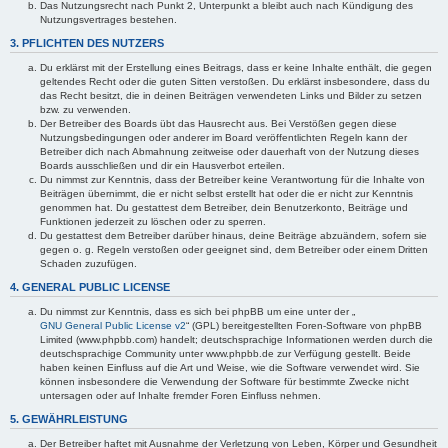
Das Nutzungsrecht nach Punkt 2, Unterpunkt a bleibt auch nach Kündigung des
Nutzungsvertrages bestehen.
3. PFLICHTEN DES NUTZERS
Du erklärst mit der Erstellung eines Beitrags, dass er keine Inhalte enthält, die gegen
geltendes Recht oder die guten Sitten verstoßen. Du erklärst insbesondere, dass du
das Recht besitzt, die in deinen Beiträgen verwendeten Links und Bilder zu setzen
bzw. zu verwenden.
Der Betreiber des Boards übt das Hausrecht aus. Bei Verstößen gegen diese
Nutzungsbedingungen oder anderer im Board veröffentlichten Regeln kann der
Betreiber dich nach Abmahnung zeitweise oder dauerhaft von der Nutzung dieses
Boards ausschließen und dir ein Hausverbot erteilen.
Du nimmst zur Kenntnis, dass der Betreiber keine Verantwortung für die Inhalte von
Beiträgen übernimmt, die er nicht selbst erstellt hat oder die er nicht zur Kenntnis
genommen hat. Du gestattest dem Betreiber, dein Benutzerkonto, Beiträge und
Funktionen jederzeit zu löschen oder zu sperren.
Du gestattest dem Betreiber darüber hinaus, deine Beiträge abzuändern, sofern sie
gegen o. g. Regeln verstoßen oder geeignet sind, dem Betreiber oder einem Dritten
Schaden zuzufügen.
4. GENERAL PUBLIC LICENSE
Du nimmst zur Kenntnis, dass es sich bei phpBB um eine unter der „
GNU General Public License v2
“ (GPL) bereitgestellten Foren-Software von phpBB
Limited (www.phpbb.com) handelt; deutschsprachige Informationen werden durch die
deutschsprachige Community unter www.phpbb.de zur Verfügung gestellt. Beide
haben keinen Einfluss auf die Art und Weise, wie die Software verwendet wird. Sie
können insbesondere die Verwendung der Software für bestimmte Zwecke nicht
untersagen oder auf Inhalte fremder Foren Einfluss nehmen.
5. GEWÄHRLEISTUNG
Der Betreiber haftet mit Ausnahme der Verletzung von Leben, Körper und Gesundheit