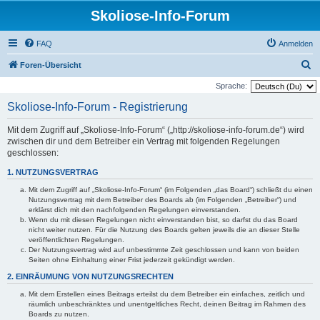
Skoliose-Info-Forum
FAQ
Anmelden
S
Foren-Übersicht
u
Sprache:
c
Skoliose-Info-Forum - Registrierung
h
Mit dem Zugriff auf „Skoliose-Info-Forum“ („http://skoliose-info-forum.de“) wird
e
zwischen dir und dem Betreiber ein Vertrag mit folgenden Regelungen
geschlossen:
1. NUTZUNGSVERTRAG
Mit dem Zugriff auf „Skoliose-Info-Forum“ (im Folgenden „das Board“) schließt du einen
Nutzungsvertrag mit dem Betreiber des Boards ab (im Folgenden „Betreiber“) und
erklärst dich mit den nachfolgenden Regelungen einverstanden.
Wenn du mit diesen Regelungen nicht einverstanden bist, so darfst du das Board
nicht weiter nutzen. Für die Nutzung des Boards gelten jeweils die an dieser Stelle
veröffentlichten Regelungen.
Der Nutzungsvertrag wird auf unbestimmte Zeit geschlossen und kann von beiden
Seiten ohne Einhaltung einer Frist jederzeit gekündigt werden.
2. EINRÄUMUNG VON NUTZUNGSRECHTEN
Mit dem Erstellen eines Beitrags erteilst du dem Betreiber ein einfaches, zeitlich und
räumlich unbeschränktes und unentgeltliches Recht, deinen Beitrag im Rahmen des
Boards zu nutzen.