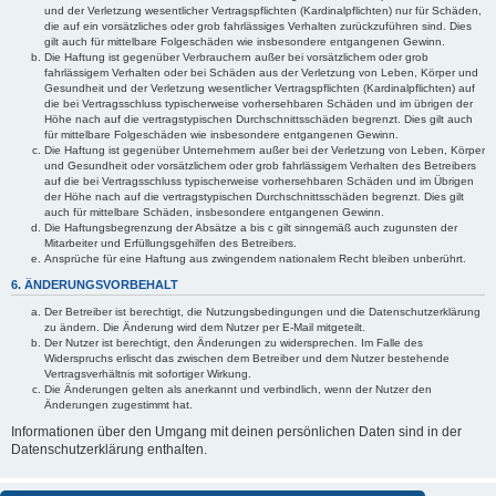
und der Verletzung wesentlicher Vertragspflichten (Kardinalpflichten) nur für Schäden,
die auf ein vorsätzliches oder grob fahrlässiges Verhalten zurückzuführen sind. Dies
gilt auch für mittelbare Folgeschäden wie insbesondere entgangenen Gewinn.
Die Haftung ist gegenüber Verbrauchern außer bei vorsätzlichem oder grob
fahrlässigem Verhalten oder bei Schäden aus der Verletzung von Leben, Körper und
Gesundheit und der Verletzung wesentlicher Vertragspflichten (Kardinalpflichten) auf
die bei Vertragsschluss typischerweise vorhersehbaren Schäden und im übrigen der
Höhe nach auf die vertragstypischen Durchschnittsschäden begrenzt. Dies gilt auch
für mittelbare Folgeschäden wie insbesondere entgangenen Gewinn.
Die Haftung ist gegenüber Unternehmern außer bei der Verletzung von Leben, Körper
und Gesundheit oder vorsätzlichem oder grob fahrlässigem Verhalten des Betreibers
auf die bei Vertragsschluss typischerweise vorhersehbaren Schäden und im Übrigen
der Höhe nach auf die vertragstypischen Durchschnittsschäden begrenzt. Dies gilt
auch für mittelbare Schäden, insbesondere entgangenen Gewinn.
Die Haftungsbegrenzung der Absätze a bis c gilt sinngemäß auch zugunsten der
Mitarbeiter und Erfüllungsgehilfen des Betreibers.
Ansprüche für eine Haftung aus zwingendem nationalem Recht bleiben unberührt.
6. ÄNDERUNGSVORBEHALT
Der Betreiber ist berechtigt, die Nutzungsbedingungen und die Datenschutzerklärung
zu ändern. Die Änderung wird dem Nutzer per E-Mail mitgeteilt.
Der Nutzer ist berechtigt, den Änderungen zu widersprechen. Im Falle des
Widerspruchs erlischt das zwischen dem Betreiber und dem Nutzer bestehende
Vertragsverhältnis mit sofortiger Wirkung.
Die Änderungen gelten als anerkannt und verbindlich, wenn der Nutzer den
Änderungen zugestimmt hat.
Informationen über den Umgang mit deinen persönlichen Daten sind in der
Datenschutzerklärung enthalten.