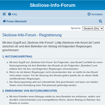
Skoliose-Info-Forum
FAQ
Anmelden
S
Foren-Übersicht
u
Sprache:
c
Skoliose-Info-Forum - Registrierung
h
Mit dem Zugriff auf „Skoliose-Info-Forum“ („http://skoliose-info-forum.de“) wird
e
zwischen dir und dem Betreiber ein Vertrag mit folgenden Regelungen
geschlossen:
1. NUTZUNGSVERTRAG
Mit dem Zugriff auf „Skoliose-Info-Forum“ (im Folgenden „das Board“) schließt du einen
Nutzungsvertrag mit dem Betreiber des Boards ab (im Folgenden „Betreiber“) und
erklärst dich mit den nachfolgenden Regelungen einverstanden.
Wenn du mit diesen Regelungen nicht einverstanden bist, so darfst du das Board
nicht weiter nutzen. Für die Nutzung des Boards gelten jeweils die an dieser Stelle
veröffentlichten Regelungen.
Der Nutzungsvertrag wird auf unbestimmte Zeit geschlossen und kann von beiden
Seiten ohne Einhaltung einer Frist jederzeit gekündigt werden.
2. EINRÄUMUNG VON NUTZUNGSRECHTEN
Mit dem Erstellen eines Beitrags erteilst du dem Betreiber ein einfaches, zeitlich und
räumlich unbeschränktes und unentgeltliches Recht, deinen Beitrag im Rahmen des
Boards zu nutzen.