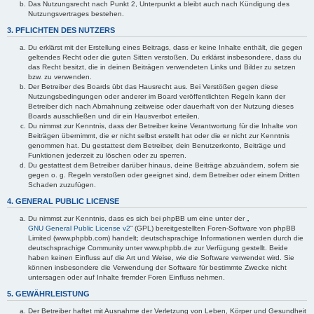
Das Nutzungsrecht nach Punkt 2, Unterpunkt a bleibt auch nach Kündigung des
Nutzungsvertrages bestehen.
3. PFLICHTEN DES NUTZERS
Du erklärst mit der Erstellung eines Beitrags, dass er keine Inhalte enthält, die gegen
geltendes Recht oder die guten Sitten verstoßen. Du erklärst insbesondere, dass du
das Recht besitzt, die in deinen Beiträgen verwendeten Links und Bilder zu setzen
bzw. zu verwenden.
Der Betreiber des Boards übt das Hausrecht aus. Bei Verstößen gegen diese
Nutzungsbedingungen oder anderer im Board veröffentlichten Regeln kann der
Betreiber dich nach Abmahnung zeitweise oder dauerhaft von der Nutzung dieses
Boards ausschließen und dir ein Hausverbot erteilen.
Du nimmst zur Kenntnis, dass der Betreiber keine Verantwortung für die Inhalte von
Beiträgen übernimmt, die er nicht selbst erstellt hat oder die er nicht zur Kenntnis
genommen hat. Du gestattest dem Betreiber, dein Benutzerkonto, Beiträge und
Funktionen jederzeit zu löschen oder zu sperren.
Du gestattest dem Betreiber darüber hinaus, deine Beiträge abzuändern, sofern sie
gegen o. g. Regeln verstoßen oder geeignet sind, dem Betreiber oder einem Dritten
Schaden zuzufügen.
4. GENERAL PUBLIC LICENSE
Du nimmst zur Kenntnis, dass es sich bei phpBB um eine unter der „
GNU General Public License v2
“ (GPL) bereitgestellten Foren-Software von phpBB
Limited (www.phpbb.com) handelt; deutschsprachige Informationen werden durch die
deutschsprachige Community unter www.phpbb.de zur Verfügung gestellt. Beide
haben keinen Einfluss auf die Art und Weise, wie die Software verwendet wird. Sie
können insbesondere die Verwendung der Software für bestimmte Zwecke nicht
untersagen oder auf Inhalte fremder Foren Einfluss nehmen.
5. GEWÄHRLEISTUNG
Der Betreiber haftet mit Ausnahme der Verletzung von Leben, Körper und Gesundheit