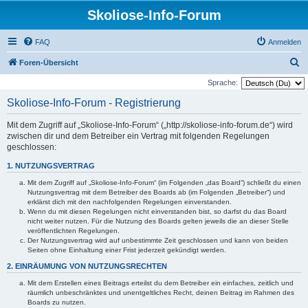
Skoliose-Info-Forum
FAQ
Anmelden
S
Foren-Übersicht
u
Sprache:
c
Skoliose-Info-Forum - Registrierung
h
Mit dem Zugriff auf „Skoliose-Info-Forum“ („http://skoliose-info-forum.de“) wird
e
zwischen dir und dem Betreiber ein Vertrag mit folgenden Regelungen
geschlossen:
1. NUTZUNGSVERTRAG
Mit dem Zugriff auf „Skoliose-Info-Forum“ (im Folgenden „das Board“) schließt du einen
Nutzungsvertrag mit dem Betreiber des Boards ab (im Folgenden „Betreiber“) und
erklärst dich mit den nachfolgenden Regelungen einverstanden.
Wenn du mit diesen Regelungen nicht einverstanden bist, so darfst du das Board
nicht weiter nutzen. Für die Nutzung des Boards gelten jeweils die an dieser Stelle
veröffentlichten Regelungen.
Der Nutzungsvertrag wird auf unbestimmte Zeit geschlossen und kann von beiden
Seiten ohne Einhaltung einer Frist jederzeit gekündigt werden.
2. EINRÄUMUNG VON NUTZUNGSRECHTEN
Mit dem Erstellen eines Beitrags erteilst du dem Betreiber ein einfaches, zeitlich und
räumlich unbeschränktes und unentgeltliches Recht, deinen Beitrag im Rahmen des
Boards zu nutzen.