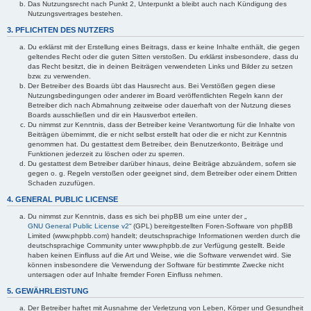
Das Nutzungsrecht nach Punkt 2, Unterpunkt a bleibt auch nach Kündigung des
Nutzungsvertrages bestehen.
3. PFLICHTEN DES NUTZERS
Du erklärst mit der Erstellung eines Beitrags, dass er keine Inhalte enthält, die gegen
geltendes Recht oder die guten Sitten verstoßen. Du erklärst insbesondere, dass du
das Recht besitzt, die in deinen Beiträgen verwendeten Links und Bilder zu setzen
bzw. zu verwenden.
Der Betreiber des Boards übt das Hausrecht aus. Bei Verstößen gegen diese
Nutzungsbedingungen oder anderer im Board veröffentlichten Regeln kann der
Betreiber dich nach Abmahnung zeitweise oder dauerhaft von der Nutzung dieses
Boards ausschließen und dir ein Hausverbot erteilen.
Du nimmst zur Kenntnis, dass der Betreiber keine Verantwortung für die Inhalte von
Beiträgen übernimmt, die er nicht selbst erstellt hat oder die er nicht zur Kenntnis
genommen hat. Du gestattest dem Betreiber, dein Benutzerkonto, Beiträge und
Funktionen jederzeit zu löschen oder zu sperren.
Du gestattest dem Betreiber darüber hinaus, deine Beiträge abzuändern, sofern sie
gegen o. g. Regeln verstoßen oder geeignet sind, dem Betreiber oder einem Dritten
Schaden zuzufügen.
4. GENERAL PUBLIC LICENSE
Du nimmst zur Kenntnis, dass es sich bei phpBB um eine unter der „
GNU General Public License v2
“ (GPL) bereitgestellten Foren-Software von phpBB
Limited (www.phpbb.com) handelt; deutschsprachige Informationen werden durch die
deutschsprachige Community unter www.phpbb.de zur Verfügung gestellt. Beide
haben keinen Einfluss auf die Art und Weise, wie die Software verwendet wird. Sie
können insbesondere die Verwendung der Software für bestimmte Zwecke nicht
untersagen oder auf Inhalte fremder Foren Einfluss nehmen.
5. GEWÄHRLEISTUNG
Der Betreiber haftet mit Ausnahme der Verletzung von Leben, Körper und Gesundheit