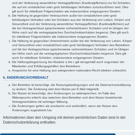
und der Verletzung wesentlicher Vertragspflichten (Kardinalpflichten) nur für Schäden,
die auf ein vorsätzliches oder grob fahrlässiges Verhalten zurückzuführen sind. Dies
gilt auch für mittelbare Folgeschäden wie insbesondere entgangenen Gewinn.
Die Haftung ist gegenüber Verbrauchern außer bei vorsätzlichem oder grob
fahrlässigem Verhalten oder bei Schäden aus der Verletzung von Leben, Körper und
Gesundheit und der Verletzung wesentlicher Vertragspflichten (Kardinalpflichten) auf
die bei Vertragsschluss typischerweise vorhersehbaren Schäden und im übrigen der
Höhe nach auf die vertragstypischen Durchschnittsschäden begrenzt. Dies gilt auch
für mittelbare Folgeschäden wie insbesondere entgangenen Gewinn.
Die Haftung ist gegenüber Unternehmern außer bei der Verletzung von Leben, Körper
und Gesundheit oder vorsätzlichem oder grob fahrlässigem Verhalten des Betreibers
auf die bei Vertragsschluss typischerweise vorhersehbaren Schäden und im Übrigen
der Höhe nach auf die vertragstypischen Durchschnittsschäden begrenzt. Dies gilt
auch für mittelbare Schäden, insbesondere entgangenen Gewinn.
Die Haftungsbegrenzung der Absätze a bis c gilt sinngemäß auch zugunsten der
Mitarbeiter und Erfüllungsgehilfen des Betreibers.
Ansprüche für eine Haftung aus zwingendem nationalem Recht bleiben unberührt.
6. ÄNDERUNGSVORBEHALT
Der Betreiber ist berechtigt, die Nutzungsbedingungen und die Datenschutzerklärung
zu ändern. Die Änderung wird dem Nutzer per E-Mail mitgeteilt.
Der Nutzer ist berechtigt, den Änderungen zu widersprechen. Im Falle des
Widerspruchs erlischt das zwischen dem Betreiber und dem Nutzer bestehende
Vertragsverhältnis mit sofortiger Wirkung.
Die Änderungen gelten als anerkannt und verbindlich, wenn der Nutzer den
Änderungen zugestimmt hat.
Informationen über den Umgang mit deinen persönlichen Daten sind in der
Datenschutzerklärung enthalten.