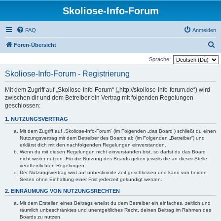
Skoliose-Info-Forum
FAQ
Anmelden
S
Foren-Übersicht
u
Sprache:
c
Skoliose-Info-Forum - Registrierung
h
Mit dem Zugriff auf „Skoliose-Info-Forum“ („http://skoliose-info-forum.de“) wird
e
zwischen dir und dem Betreiber ein Vertrag mit folgenden Regelungen
geschlossen:
1. NUTZUNGSVERTRAG
Mit dem Zugriff auf „Skoliose-Info-Forum“ (im Folgenden „das Board“) schließt du einen
Nutzungsvertrag mit dem Betreiber des Boards ab (im Folgenden „Betreiber“) und
erklärst dich mit den nachfolgenden Regelungen einverstanden.
Wenn du mit diesen Regelungen nicht einverstanden bist, so darfst du das Board
nicht weiter nutzen. Für die Nutzung des Boards gelten jeweils die an dieser Stelle
veröffentlichten Regelungen.
Der Nutzungsvertrag wird auf unbestimmte Zeit geschlossen und kann von beiden
Seiten ohne Einhaltung einer Frist jederzeit gekündigt werden.
2. EINRÄUMUNG VON NUTZUNGSRECHTEN
Mit dem Erstellen eines Beitrags erteilst du dem Betreiber ein einfaches, zeitlich und
räumlich unbeschränktes und unentgeltliches Recht, deinen Beitrag im Rahmen des
Boards zu nutzen.