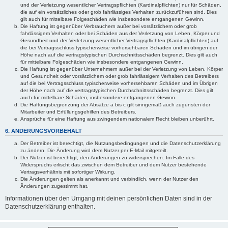
und der Verletzung wesentlicher Vertragspflichten (Kardinalpflichten) nur für Schäden,
die auf ein vorsätzliches oder grob fahrlässiges Verhalten zurückzuführen sind. Dies
gilt auch für mittelbare Folgeschäden wie insbesondere entgangenen Gewinn.
Die Haftung ist gegenüber Verbrauchern außer bei vorsätzlichem oder grob
fahrlässigem Verhalten oder bei Schäden aus der Verletzung von Leben, Körper und
Gesundheit und der Verletzung wesentlicher Vertragspflichten (Kardinalpflichten) auf
die bei Vertragsschluss typischerweise vorhersehbaren Schäden und im übrigen der
Höhe nach auf die vertragstypischen Durchschnittsschäden begrenzt. Dies gilt auch
für mittelbare Folgeschäden wie insbesondere entgangenen Gewinn.
Die Haftung ist gegenüber Unternehmern außer bei der Verletzung von Leben, Körper
und Gesundheit oder vorsätzlichem oder grob fahrlässigem Verhalten des Betreibers
auf die bei Vertragsschluss typischerweise vorhersehbaren Schäden und im Übrigen
der Höhe nach auf die vertragstypischen Durchschnittsschäden begrenzt. Dies gilt
auch für mittelbare Schäden, insbesondere entgangenen Gewinn.
Die Haftungsbegrenzung der Absätze a bis c gilt sinngemäß auch zugunsten der
Mitarbeiter und Erfüllungsgehilfen des Betreibers.
Ansprüche für eine Haftung aus zwingendem nationalem Recht bleiben unberührt.
6. ÄNDERUNGSVORBEHALT
Der Betreiber ist berechtigt, die Nutzungsbedingungen und die Datenschutzerklärung
zu ändern. Die Änderung wird dem Nutzer per E-Mail mitgeteilt.
Der Nutzer ist berechtigt, den Änderungen zu widersprechen. Im Falle des
Widerspruchs erlischt das zwischen dem Betreiber und dem Nutzer bestehende
Vertragsverhältnis mit sofortiger Wirkung.
Die Änderungen gelten als anerkannt und verbindlich, wenn der Nutzer den
Änderungen zugestimmt hat.
Informationen über den Umgang mit deinen persönlichen Daten sind in der
Datenschutzerklärung enthalten.