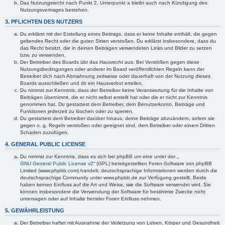
Das Nutzungsrecht nach Punkt 2, Unterpunkt a bleibt auch nach Kündigung des
Nutzungsvertrages bestehen.
3. PFLICHTEN DES NUTZERS
Du erklärst mit der Erstellung eines Beitrags, dass er keine Inhalte enthält, die gegen
geltendes Recht oder die guten Sitten verstoßen. Du erklärst insbesondere, dass du
das Recht besitzt, die in deinen Beiträgen verwendeten Links und Bilder zu setzen
bzw. zu verwenden.
Der Betreiber des Boards übt das Hausrecht aus. Bei Verstößen gegen diese
Nutzungsbedingungen oder anderer im Board veröffentlichten Regeln kann der
Betreiber dich nach Abmahnung zeitweise oder dauerhaft von der Nutzung dieses
Boards ausschließen und dir ein Hausverbot erteilen.
Du nimmst zur Kenntnis, dass der Betreiber keine Verantwortung für die Inhalte von
Beiträgen übernimmt, die er nicht selbst erstellt hat oder die er nicht zur Kenntnis
genommen hat. Du gestattest dem Betreiber, dein Benutzerkonto, Beiträge und
Funktionen jederzeit zu löschen oder zu sperren.
Du gestattest dem Betreiber darüber hinaus, deine Beiträge abzuändern, sofern sie
gegen o. g. Regeln verstoßen oder geeignet sind, dem Betreiber oder einem Dritten
Schaden zuzufügen.
4. GENERAL PUBLIC LICENSE
Du nimmst zur Kenntnis, dass es sich bei phpBB um eine unter der „
GNU General Public License v2
“ (GPL) bereitgestellten Foren-Software von phpBB
Limited (www.phpbb.com) handelt; deutschsprachige Informationen werden durch die
deutschsprachige Community unter www.phpbb.de zur Verfügung gestellt. Beide
haben keinen Einfluss auf die Art und Weise, wie die Software verwendet wird. Sie
können insbesondere die Verwendung der Software für bestimmte Zwecke nicht
untersagen oder auf Inhalte fremder Foren Einfluss nehmen.
5. GEWÄHRLEISTUNG
Der Betreiber haftet mit Ausnahme der Verletzung von Leben, Körper und Gesundheit