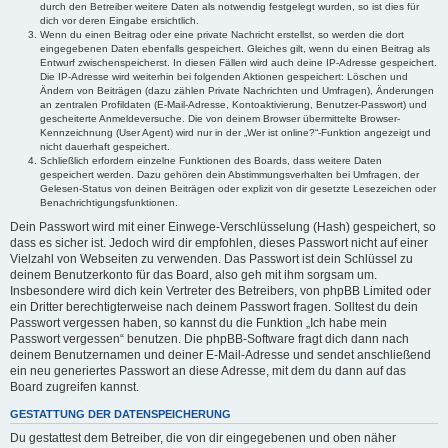
durch den Betreiber weitere Daten als notwendig festgelegt wurden, so ist dies für
dich vor deren Eingabe ersichtlich.
Wenn du einen Beitrag oder eine private Nachricht erstellst, so werden die dort
eingegebenen Daten ebenfalls gespeichert. Gleiches gilt, wenn du einen Beitrag als
Entwurf zwischenspeicherst. In diesen Fällen wird auch deine IP-Adresse gespeichert.
Die IP-Adresse wird weiterhin bei folgenden Aktionen gespeichert: Löschen und
Ändern von Beiträgen (dazu zählen Private Nachrichten und Umfragen), Änderungen
an zentralen Profildaten (E-Mail-Adresse, Kontoaktivierung, Benutzer-Passwort) und
gescheiterte Anmeldeversuche. Die von deinem Browser übermittelte Browser-
Kennzeichnung (User Agent) wird nur in der „Wer ist online?“-Funktion angezeigt und
nicht dauerhaft gespeichert.
Schließlich erfordern einzelne Funktionen des Boards, dass weitere Daten
gespeichert werden. Dazu gehören dein Abstimmungsverhalten bei Umfragen, der
Gelesen-Status von deinen Beiträgen oder explizit von dir gesetzte Lesezeichen oder
Benachrichtigungsfunktionen.
Dein Passwort wird mit einer Einwege-Verschlüsselung (Hash) gespeichert, so
dass es sicher ist. Jedoch wird dir empfohlen, dieses Passwort nicht auf einer
Vielzahl von Webseiten zu verwenden. Das Passwort ist dein Schlüssel zu
deinem Benutzerkonto für das Board, also geh mit ihm sorgsam um.
Insbesondere wird dich kein Vertreter des Betreibers, von phpBB Limited oder
ein Dritter berechtigterweise nach deinem Passwort fragen. Solltest du dein
Passwort vergessen haben, so kannst du die Funktion „Ich habe mein
Passwort vergessen“ benutzen. Die phpBB-Software fragt dich dann nach
deinem Benutzernamen und deiner E-Mail-Adresse und sendet anschließend
ein neu generiertes Passwort an diese Adresse, mit dem du dann auf das
Board zugreifen kannst.
GESTATTUNG DER DATENSPEICHERUNG
Du gestattest dem Betreiber, die von dir eingegebenen und oben näher