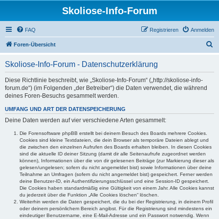
Skoliose-Info-Forum
FAQ
Registrieren
Anmelden
S
Foren-Übersicht
u
Skoliose-Info-Forum - Datenschutzerklärung
c
h
Diese Richtlinie beschreibt, wie „Skoliose-Info-Forum“ („http://skoliose-info-
forum.de“) (im Folgenden „der Betreiber“) die Daten verwendet, die während
e
deines Foren-Besuchs gesammelt werden.
UMFANG UND ART DER DATENSPEICHERUNG
Deine Daten werden auf vier verschiedene Arten gesammelt:
Die Forensoftware phpBB erstellt bei deinem Besuch des Boards mehrere Cookies.
Cookies sind kleine Textdateien, die dein Browser als temporäre Dateien ablegt und
die zwischen den einzelnen Aufrufen des Boards erhalten bleiben. In diesen Cookies
sind die aktuelle ID deiner Sitzung (damit dir alle Seitenaufrufe zugeordnet werden
können), Informationen über die von dir gelesenen Beiträge (zur Markierung dieser als
gelesen/ungelesen; sofern du nicht angemeldet bist) sowie Informationen über deine
Teilnahme an Umfragen (sofern du nicht angemeldet bist) gespeichert. Ferner werden
deine Benutzer-ID, ein Authentifizierungsschlüssel und eine Session-ID gespeichert.
Die Cookies haben standardmäßig eine Gültigkeit von einem Jahr. Alle Cookies kannst
du jederzeit über die Funktion „Alle Cookies löschen“ löschen.
Weiterhin werden die Daten gespeichert, die du bei der Registrierung, in deinem Profil
oder deinem persönlichem Bereich angibst. Für die Registrierung sind mindestens ein
eindeutiger Benutzername, eine E-Mail-Adresse und ein Passwort notwendig. Wenn