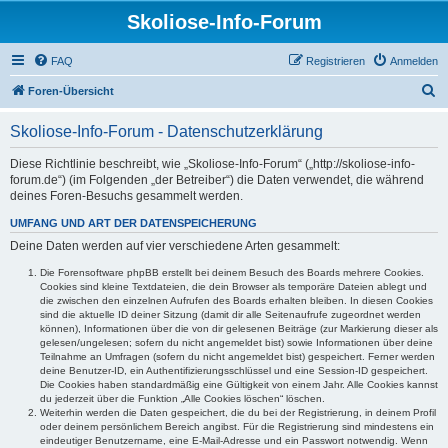
Skoliose-Info-Forum
FAQ
Registrieren
Anmelden
S
Foren-Übersicht
u
Skoliose-Info-Forum - Datenschutzerklärung
c
h
Diese Richtlinie beschreibt, wie „Skoliose-Info-Forum“ („http://skoliose-info-
forum.de“) (im Folgenden „der Betreiber“) die Daten verwendet, die während
e
deines Foren-Besuchs gesammelt werden.
UMFANG UND ART DER DATENSPEICHERUNG
Deine Daten werden auf vier verschiedene Arten gesammelt:
Die Forensoftware phpBB erstellt bei deinem Besuch des Boards mehrere Cookies.
Cookies sind kleine Textdateien, die dein Browser als temporäre Dateien ablegt und
die zwischen den einzelnen Aufrufen des Boards erhalten bleiben. In diesen Cookies
sind die aktuelle ID deiner Sitzung (damit dir alle Seitenaufrufe zugeordnet werden
können), Informationen über die von dir gelesenen Beiträge (zur Markierung dieser als
gelesen/ungelesen; sofern du nicht angemeldet bist) sowie Informationen über deine
Teilnahme an Umfragen (sofern du nicht angemeldet bist) gespeichert. Ferner werden
deine Benutzer-ID, ein Authentifizierungsschlüssel und eine Session-ID gespeichert.
Die Cookies haben standardmäßig eine Gültigkeit von einem Jahr. Alle Cookies kannst
du jederzeit über die Funktion „Alle Cookies löschen“ löschen.
Weiterhin werden die Daten gespeichert, die du bei der Registrierung, in deinem Profil
oder deinem persönlichem Bereich angibst. Für die Registrierung sind mindestens ein
eindeutiger Benutzername, eine E-Mail-Adresse und ein Passwort notwendig. Wenn