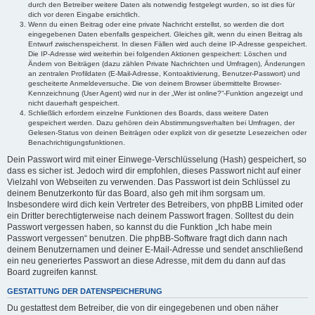
durch den Betreiber weitere Daten als notwendig festgelegt wurden, so ist dies für
dich vor deren Eingabe ersichtlich.
Wenn du einen Beitrag oder eine private Nachricht erstellst, so werden die dort
eingegebenen Daten ebenfalls gespeichert. Gleiches gilt, wenn du einen Beitrag als
Entwurf zwischenspeicherst. In diesen Fällen wird auch deine IP-Adresse gespeichert.
Die IP-Adresse wird weiterhin bei folgenden Aktionen gespeichert: Löschen und
Ändern von Beiträgen (dazu zählen Private Nachrichten und Umfragen), Änderungen
an zentralen Profildaten (E-Mail-Adresse, Kontoaktivierung, Benutzer-Passwort) und
gescheiterte Anmeldeversuche. Die von deinem Browser übermittelte Browser-
Kennzeichnung (User Agent) wird nur in der „Wer ist online?“-Funktion angezeigt und
nicht dauerhaft gespeichert.
Schließlich erfordern einzelne Funktionen des Boards, dass weitere Daten
gespeichert werden. Dazu gehören dein Abstimmungsverhalten bei Umfragen, der
Gelesen-Status von deinen Beiträgen oder explizit von dir gesetzte Lesezeichen oder
Benachrichtigungsfunktionen.
Dein Passwort wird mit einer Einwege-Verschlüsselung (Hash) gespeichert, so
dass es sicher ist. Jedoch wird dir empfohlen, dieses Passwort nicht auf einer
Vielzahl von Webseiten zu verwenden. Das Passwort ist dein Schlüssel zu
deinem Benutzerkonto für das Board, also geh mit ihm sorgsam um.
Insbesondere wird dich kein Vertreter des Betreibers, von phpBB Limited oder
ein Dritter berechtigterweise nach deinem Passwort fragen. Solltest du dein
Passwort vergessen haben, so kannst du die Funktion „Ich habe mein
Passwort vergessen“ benutzen. Die phpBB-Software fragt dich dann nach
deinem Benutzernamen und deiner E-Mail-Adresse und sendet anschließend
ein neu generiertes Passwort an diese Adresse, mit dem du dann auf das
Board zugreifen kannst.
GESTATTUNG DER DATENSPEICHERUNG
Du gestattest dem Betreiber, die von dir eingegebenen und oben näher