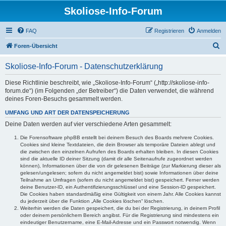
Skoliose-Info-Forum
FAQ
Registrieren
Anmelden
S
Foren-Übersicht
u
Skoliose-Info-Forum - Datenschutzerklärung
c
h
Diese Richtlinie beschreibt, wie „Skoliose-Info-Forum“ („http://skoliose-info-
forum.de“) (im Folgenden „der Betreiber“) die Daten verwendet, die während
e
deines Foren-Besuchs gesammelt werden.
UMFANG UND ART DER DATENSPEICHERUNG
Deine Daten werden auf vier verschiedene Arten gesammelt:
Die Forensoftware phpBB erstellt bei deinem Besuch des Boards mehrere Cookies.
Cookies sind kleine Textdateien, die dein Browser als temporäre Dateien ablegt und
die zwischen den einzelnen Aufrufen des Boards erhalten bleiben. In diesen Cookies
sind die aktuelle ID deiner Sitzung (damit dir alle Seitenaufrufe zugeordnet werden
können), Informationen über die von dir gelesenen Beiträge (zur Markierung dieser als
gelesen/ungelesen; sofern du nicht angemeldet bist) sowie Informationen über deine
Teilnahme an Umfragen (sofern du nicht angemeldet bist) gespeichert. Ferner werden
deine Benutzer-ID, ein Authentifizierungsschlüssel und eine Session-ID gespeichert.
Die Cookies haben standardmäßig eine Gültigkeit von einem Jahr. Alle Cookies kannst
du jederzeit über die Funktion „Alle Cookies löschen“ löschen.
Weiterhin werden die Daten gespeichert, die du bei der Registrierung, in deinem Profil
oder deinem persönlichem Bereich angibst. Für die Registrierung sind mindestens ein
eindeutiger Benutzername, eine E-Mail-Adresse und ein Passwort notwendig. Wenn