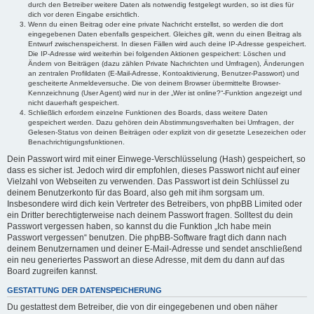
durch den Betreiber weitere Daten als notwendig festgelegt wurden, so ist dies für
dich vor deren Eingabe ersichtlich.
Wenn du einen Beitrag oder eine private Nachricht erstellst, so werden die dort
eingegebenen Daten ebenfalls gespeichert. Gleiches gilt, wenn du einen Beitrag als
Entwurf zwischenspeicherst. In diesen Fällen wird auch deine IP-Adresse gespeichert.
Die IP-Adresse wird weiterhin bei folgenden Aktionen gespeichert: Löschen und
Ändern von Beiträgen (dazu zählen Private Nachrichten und Umfragen), Änderungen
an zentralen Profildaten (E-Mail-Adresse, Kontoaktivierung, Benutzer-Passwort) und
gescheiterte Anmeldeversuche. Die von deinem Browser übermittelte Browser-
Kennzeichnung (User Agent) wird nur in der „Wer ist online?“-Funktion angezeigt und
nicht dauerhaft gespeichert.
Schließlich erfordern einzelne Funktionen des Boards, dass weitere Daten
gespeichert werden. Dazu gehören dein Abstimmungsverhalten bei Umfragen, der
Gelesen-Status von deinen Beiträgen oder explizit von dir gesetzte Lesezeichen oder
Benachrichtigungsfunktionen.
Dein Passwort wird mit einer Einwege-Verschlüsselung (Hash) gespeichert, so
dass es sicher ist. Jedoch wird dir empfohlen, dieses Passwort nicht auf einer
Vielzahl von Webseiten zu verwenden. Das Passwort ist dein Schlüssel zu
deinem Benutzerkonto für das Board, also geh mit ihm sorgsam um.
Insbesondere wird dich kein Vertreter des Betreibers, von phpBB Limited oder
ein Dritter berechtigterweise nach deinem Passwort fragen. Solltest du dein
Passwort vergessen haben, so kannst du die Funktion „Ich habe mein
Passwort vergessen“ benutzen. Die phpBB-Software fragt dich dann nach
deinem Benutzernamen und deiner E-Mail-Adresse und sendet anschließend
ein neu generiertes Passwort an diese Adresse, mit dem du dann auf das
Board zugreifen kannst.
GESTATTUNG DER DATENSPEICHERUNG
Du gestattest dem Betreiber, die von dir eingegebenen und oben näher