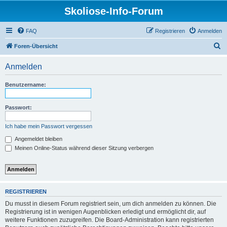
Skoliose-Info-Forum
FAQ
Registrieren
Anmelden
S
Foren-Übersicht
u
Anmelden
c
h
Benutzername:
e
Passwort:
Ich habe mein Passwort vergessen
Angemeldet bleiben
Meinen Online-Status während dieser Sitzung verbergen
REGISTRIEREN
Du musst in diesem Forum registriert sein, um dich anmelden zu können. Die
Registrierung ist in wenigen Augenblicken erledigt und ermöglicht dir, auf
weitere Funktionen zuzugreifen. Die Board-Administration kann registrierten