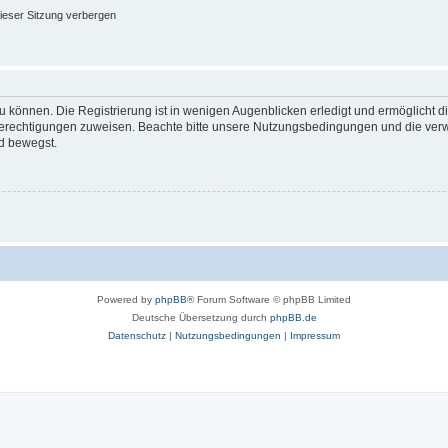
ieser Sitzung verbergen
 können. Die Registrierung ist in wenigen Augenblicken erledigt und ermöglicht di
 Berechtigungen zuweisen. Beachte bitte unsere Nutzungsbedingungen und die verwa
d bewegst.
Powered by
phpBB
® Forum Software © phpBB Limited
Deutsche Übersetzung durch
phpBB.de
Datenschutz
|
Nutzungsbedingungen
|
Impressum