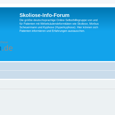
Skoliose-Info-Forum
Die größte deutschsprachige Online-Selbsthilfegruppe von und
für Patienten mit Wirbelsäulendeformitäten wie Skoliose, Morbus
Scheuermann und Kyphose (Hyperkyphose). Hier können sich
Patienten informieren und Erfahrungen austauschen.